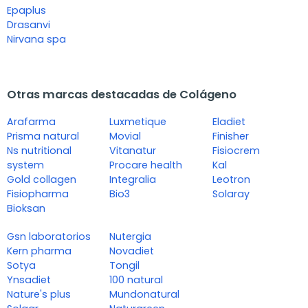
Epaplus
Drasanvi
Nirvana spa
Otras marcas destacadas de Colágeno
Arafarma
Luxmetique
Eladiet
Prisma natural
Movial
Finisher
Ns nutritional
Vitanatur
Fisiocrem
system
Procare health
Kal
Gold collagen
Integralia
Leotron
Fisiopharma
Bio3
Solaray
Bioksan
Gsn laboratorios
Nutergia
Kern pharma
Novadiet
Sotya
Tongil
Ynsadiet
100 natural
Nature's plus
Mundonatural