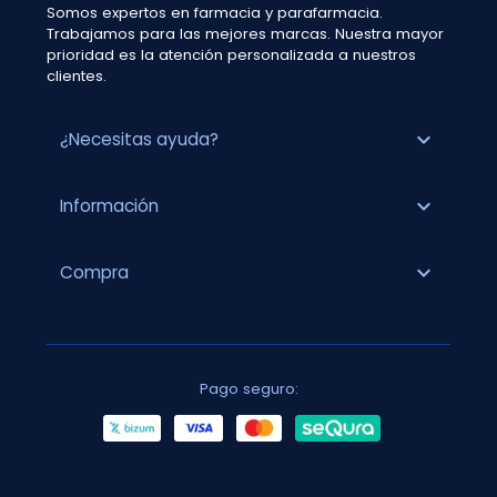
Somos expertos en farmacia y parafarmacia.
Trabajamos para las mejores marcas. Nuestra mayor
prioridad es la atención personalizada a nuestros
clientes.
expand_more
¿Necesitas ayuda?
expand_more
Información
expand_more
Compra
Pago seguro: