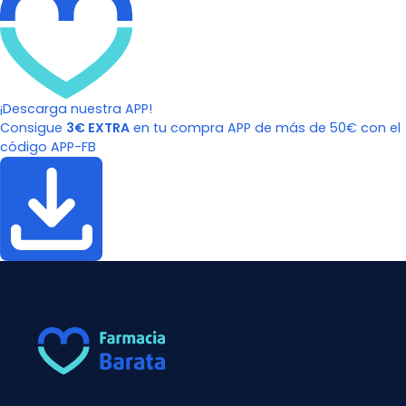
¡Descarga nuestra APP!
Consigue
3€ EXTRA
en tu compra APP de más de 50€ con el
código APP-FB