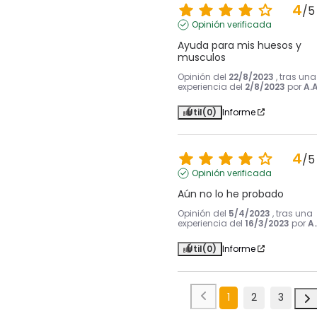
4
/
5
Opinión verificada
Ayuda para mis huesos y 
musculos
Opinión del
22/8/2023
, tras una
experiencia del
2/8/2023
por
A.A
Útil
(0)
Informe
4
/
5
Opinión verificada
Aún no lo he probado
Opinión del
5/4/2023
, tras una
experiencia del
16/3/2023
por
A.
Útil
(0)
Informe
1
2
3