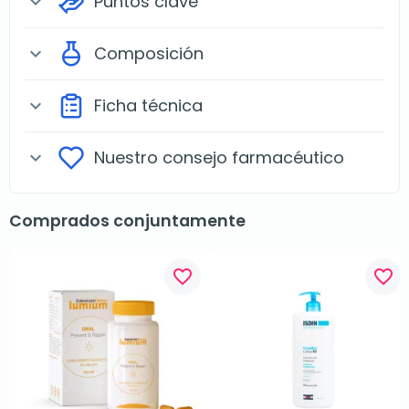
Puntos clave
expand_more
Composición
expand_more
Ficha técnica
expand_more
Nuestro consejo farmacéutico
expand_more
Comprados conjuntamente
favorite_border
favorite_border