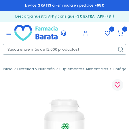
Envíos
GRATIS
a Península en pedidos
+65€
Descarga nuestra APP y consigue
-3€ EXTRA
:
APP-FB
;)
0
0
menu
Inicio
Dietética y Nutrición
Suplementos Alimenticios
Coláge
favorite_border