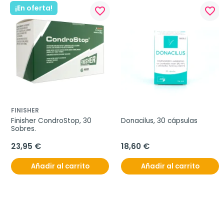
¡En oferta!
favorite_border
favorite_border
FINISHER
Finisher CondroStop, 30 
Donacilus, 30 cápsulas
Sobres.
23,95 €
18,60 €
Añadir al carrito
Añadir al carrito