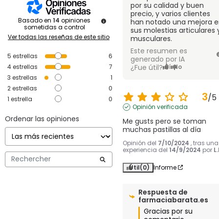
por su calidad y buen
precio, y varios clientes
Basado en
14
opiniones
han notado una mejora e
sometidas a control
sus molestias articulares 
Ver todas las reseñas de este sitio
musculares.
Este resumen es
5
estrellas
6
generado por IA
4
estrellas
7
¿Fue útil?
Sí
No
3
estrellas
1
2
estrellas
0
3
/
5
1
estrella
0
Opinión verificada
Ordenar las opiniones
Me gusts pero se toman 
muchas pastillas al día
Opinión del
7/10/2024
, tras una
experiencia del
14/9/2024
por
L.
Útil
(0)
Informe
Respuesta de
farmaciabarata.es
Gracias por su 