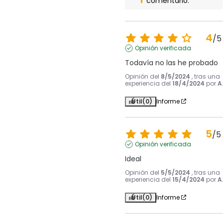
comentario.
4
/
5
Opinión verificada
Todavía no las he probado
Opinión del
8/5/2024
, tras una
experiencia del
18/4/2024
por
A
Útil
(0)
Informe
5
/
5
Opinión verificada
Ideal
Opinión del
5/5/2024
, tras una
experiencia del
15/4/2024
por
A
Útil
(0)
Informe