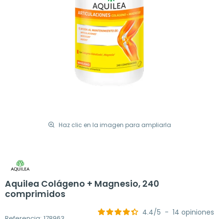
Haz clic en la imagen para ampliarla
Aquilea Colágeno + Magnesio, 240
comprimidos
4.4
/
5
-
14
opiniones
Referencia: 178963