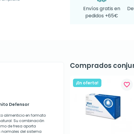
Envíos gratis en
De
pedidos +65€
Comprados conju
¡En oferta!
favorite_border
anito Defensor
o alimenticio en formato
 natural. Su combinación
zumo de fresa aporta
 normales del sistema