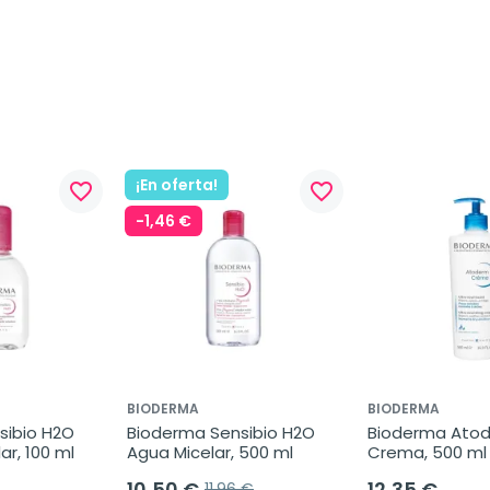
¡En oferta!
favorite_border
favorite_border
-1,46 €
BIODERMA
BIODERMA
ibio H2O 
Bioderma Sensibio H2O 
Bioderma Atod
ar, 100 ml
Agua Micelar, 500 ml
Crema, 500 ml
10,50 €
12,35 €
11,96 €