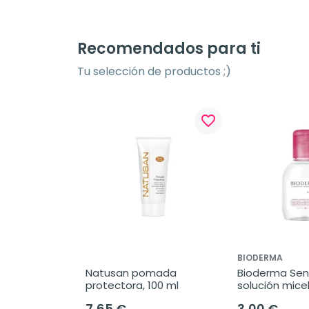
Recomendados para ti
Tu selección de productos ;)
favorite_border
BIODERMA
Natusan pomada 
Bioderma Sens
protectora, 100 ml
solución micel
7,65 €
3,00 €