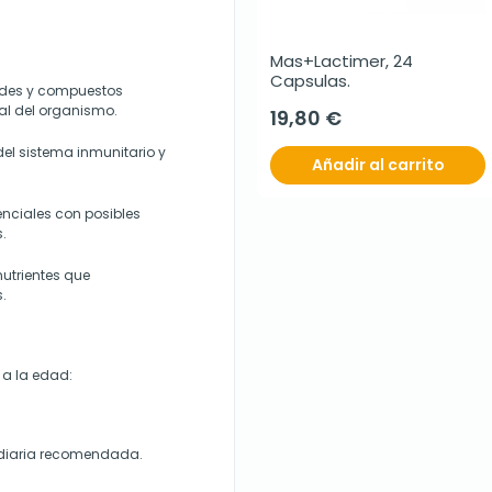
Mas+Lactimer, 24 
Capsulas.
oides y compuestos
ral del organismo.
19,80 €
del sistema inmunitario y
Añadir al carrito
enciales con posibles
.
nutrientes que
.
 a la edad:
s diaria recomendada.