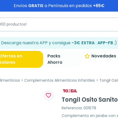
Envíos
GRATIS
a Península en pedidos
+65€
Descarga nuestra APP y consigue
-3€ EXTRA
:
APP-FB
;)
Ofertas en
Packs
Novedades
Solares
Ahorro
imenticios
Complementos Alimenticios Infantiles
Tongil Osi
favorite_border
Tongil Osito Sanito
Referencia: 001578
Complemento en jarabe con ext