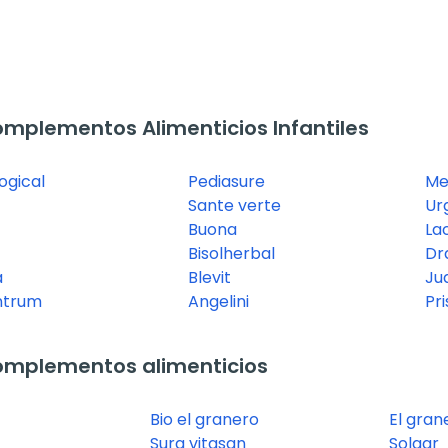
plementos Alimenticios Infantiles
ogical
Pediasure
Me
Sante verte
Ur
Buona
La
Bisolherbal
Dr
a
Blevit
Ju
ntrum
Angelini
Pr
omplementos alimenticios
Bio el granero
El gran
Sura vitasan
Solgar