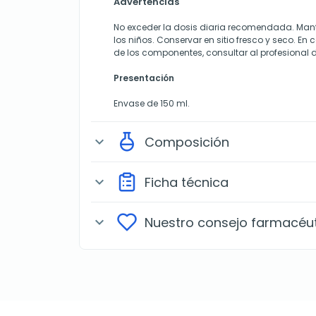
Advertencias
No exceder la dosis diaria recomendada. Mant
los niños. Conservar en sitio fresco y seco. En
de los componentes, consultar al profesional d
Presentación
Envase de 150 ml.
Composición
expand_more
Ficha técnica
expand_more
Nuestro consejo farmacéu
expand_more