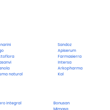
narini
Sandoz
go
Apiserum
ctoflora
Farmasierra
asanvi
Intersa
anola
Arkopharma
isma natural
Kal
ero integral
Bonusan
Mimasa