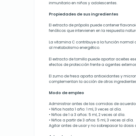
inmunitario en niños y adolescentes.
Propiedades de sus ingredientes
El extracto de própolis puede contener flavon
fenólicos que intervienen en la respuesta natu
La vitamina C contribuye a la función normal 
al metabolismo energético.
El extracto de tomillo puede aportar aceites es
efectos de protección frente a agentes externos
El zumo de fresa aporta antioxidantes y micro
complementan la acción de otros ingredientes
Modo de empleo
Administrar antes de las comidas de acuerdo
• Niños hasta 1 año: 1 ml, 3 veces al día.
• Niños de 1 a 3 años: 5 ml, 2 veces al día.
• Niños a partir de 3 años: 5 ml, 3 veces al día.
Agitar antes de usar y no sobrepasar la dosi