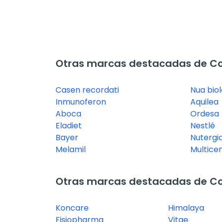
Otras marcas destacadas de Com
Casen recordati
Nua biol
Inmunoferon
Aquilea
Aboca
Ordesa
Eladiet
Nestlé
Bayer
Nutergi
Melamil
Multice
Otras marcas destacadas de C
Koncare
Himalaya
Fisiopharma
Vitae