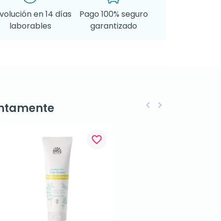
volución en 14 días
Pago 100% seguro
laborables
garantizado
keyboard_arrow_left
keyboard_arrow_right
ntamente
Anterior
Siguiente
favorite_border