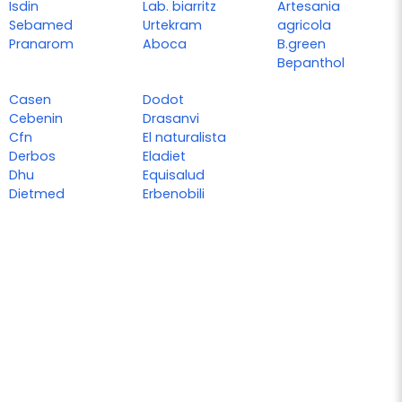
Isdin
Lab. biarritz
Artesania
Sebamed
Urtekram
agricola
Pranarom
Aboca
B.green
Bepanthol
Casen
Dodot
Cebenin
Drasanvi
Cfn
El naturalista
Derbos
Eladiet
Dhu
Equisalud
Dietmed
Erbenobili