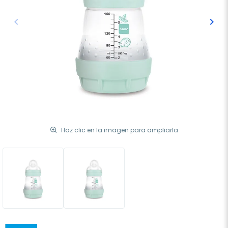
keyboard_arrow_left
keyboard_arrow_right
Anterior
Sigu
Haz clic en la imagen para ampliarla