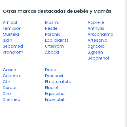
Otras marcas destacadas de Bebés y Mamás
Arnidol
Masmi
Acorelle
Femibion
Nestlé
Anthyllis
Mustela
Paranix
Arkopharma
Isdin
Lab. biarritz
Artesania
Sebamed
Urtekram
agricola
Pranarom
Aboca
B.green
Bepanthol
Casen
Dodot
Cebenin
Drasanvi
Cfn
El naturalista
Derbos
Eladiet
Dhu
Equisalud
Dietmed
Erbenobili