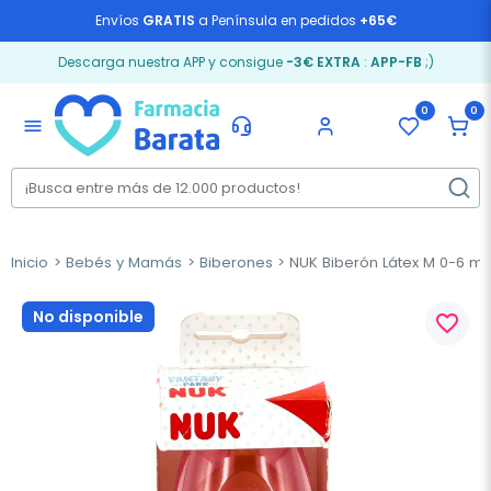
Envíos
GRATIS
a Península en pedidos
+65€
Descarga nuestra APP y consigue
-3€ EXTRA
:
APP-FB
;)
0
0
menu
Inicio
Bebés y Mamás
Biberones
NUK Biberón Látex M 0-6 m, 
No disponible
favorite_border