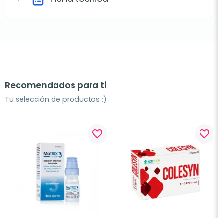
Recomendados para ti
Tu selección de productos ;)
favorite_border
favorite_border