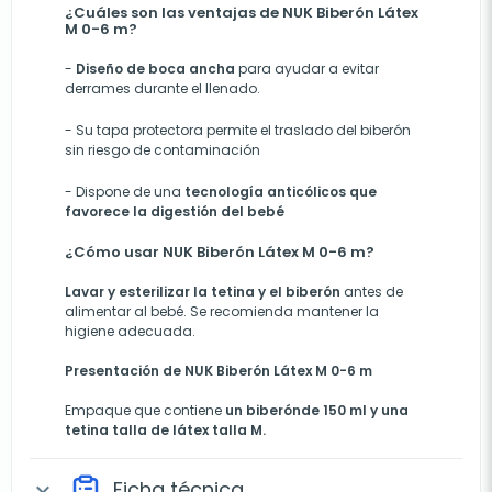
¿Cuáles son las ventajas de NUK Biberón Látex
M 0-6 m?
-
Diseño de
boca ancha
para ayudar a evitar
derrames durante el llenado.
-
Su tapa protectora permite el traslado del biberón
sin riesgo de contaminación
-
Dispone de una
tecnología anticólicos que
favorece la digestión del bebé
¿Cómo usar NUK Biberón Látex M 0-6 m?
Lavar y esterilizar la tetina y el biberón
antes de
alimentar al bebé. Se recomienda mantener la
higiene adecuada.
Presentación de NUK Biberón Látex M 0-6 m
Empaque que contiene
un biberónde 150 ml y una
tetina talla de látex talla M.
Ficha técnica
expand_more