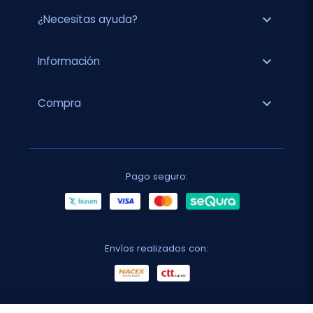
expand_more
¿Necesitas ayuda?
expand_more
Información
expand_more
Compra
Pago seguro:
Envíos realizados con: