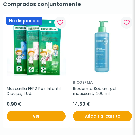
Comprados conjuntamente
No disponible
favorite_border
favorite_border
BIODERMA
Mascarilla FFP2 Pez Infantil 
Bioderma Sébium gel 
Dibujos, 1 Ud.
moussant, 400 ml
0,90 €
14,60 €
Ver
Añadir al carrito