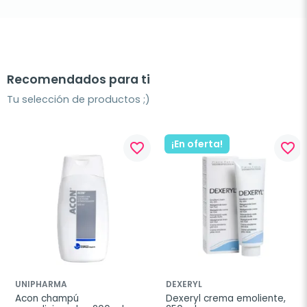
Recomendados para ti
Tu selección de productos ;)
¡En oferta!
favorite_border
favorite_border
UNIPHARMA
DEXERYL
Acon champú 
Dexeryl crema emoliente, 