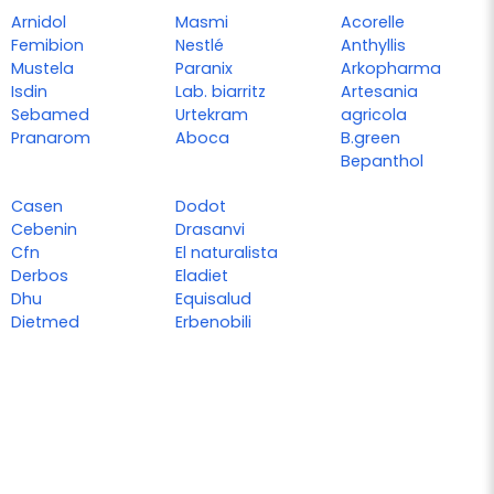
Arnidol
Masmi
Acorelle
Femibion
Nestlé
Anthyllis
Mustela
Paranix
Arkopharma
Isdin
Lab. biarritz
Artesania
Sebamed
Urtekram
agricola
Pranarom
Aboca
B.green
Bepanthol
Casen
Dodot
Cebenin
Drasanvi
Cfn
El naturalista
Derbos
Eladiet
Dhu
Equisalud
Dietmed
Erbenobili