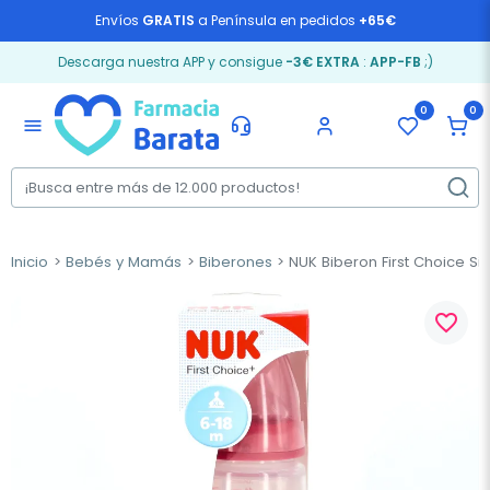
Envíos
GRATIS
a Península en pedidos
+65€
Descarga nuestra APP y consigue
-3€ EXTRA
:
APP-FB
;)
0
0
menu
Inicio
Bebés y Mamás
Biberones
NUK Biberon First Choice Si
favorite_border