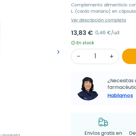
Complemento alimenticio con
L. (cardo mariano) en cápsulas,
Ver descripción completa
13,83 €
0,46 €/ud
En stock
keyboard_arrow_right
Siguiente
¿Necesitas 
farmacéutic
Hablamos
Envíos gratis en
De
a ampliarla