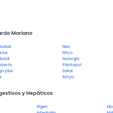
ardo Mariano
isalud
Neo
ioux
Nhco
baldi
Nutergia
berts
Plantapol
a plus
Sakai
e
Sotya
estivos y Hepáticos
Ifigen
Mu
Integralia
Nat