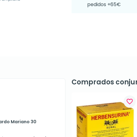
pedidos +65€
Comprados conju
favorite_border
Cardo Mariano 30