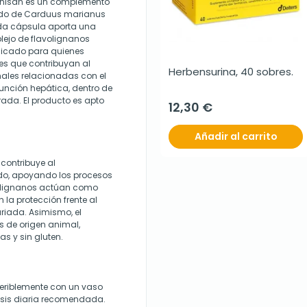
inisan es un complemento
zado de Carduus marianus
da cápsula aporta una
lejo de flavolignanos
ndicado para quienes
es que contribuyan al
Herbensurina, 40 sobres.
ales relacionadas con el
función hepática, dentro de
rada. El producto es apto
12,30 €
Añadir al carrito
contribuye al
do, apoyando los procesos
avolignanos actúan como
la protección frente al
riada. Asimismo, el
es de origen animal,
s y sin gluten.
eriblemente con un vaso
osis diaria recomendada.