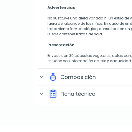
Advertencias
No sustituye una dieta variada ni un estilo de
fuera del alcance de los niños. En caso de em
tratamiento farmacológico, consultar con un p
Puede contener trazas de soja.
Presentación
Envase con 30 cápsulas vegetales, aptas para 
estuche con información de lote y caducidad.
Composición
expand_more
Ficha técnica
expand_more