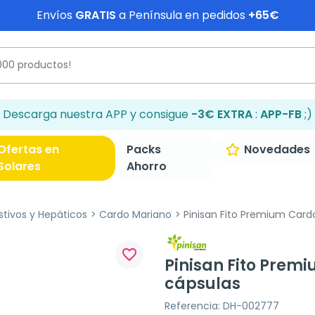
Envíos
GRATIS
a Península en pedidos
+65€
Descarga nuestra APP y consigue
-3€ EXTRA
:
APP-FB
;)
Ofertas en
Packs
Novedades
Solares
Ahorro
stivos y Hepáticos
Cardo Mariano
Pinisan Fito Premium Card
favorite_border
Pinisan Fito Prem
cápsulas
Referencia: DH-002777