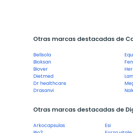
Otras marcas destacadas de C
Bellsola
Equ
Bioksan
Fen
Biover
Her
Dietmed
Lam
Dr healthcare
Meg
Drasanvi
Nal
Otras marcas destacadas de Dig
Arkocapsulas
Esi
Bio3
Forza vitale