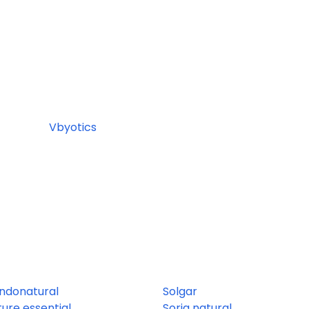
Vbyotics
ndonatural
Solgar
ure essential
Soria natural