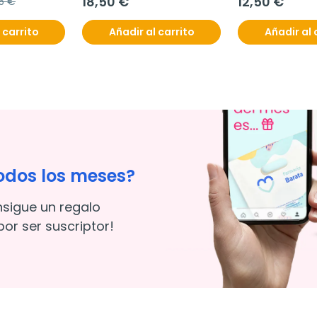
18,50 €
12,50 €
25 €
imperfecciones, 30 ml
 carrito
Añadir al carrito
Añadir al 
odos los meses?
nsigue un regalo
or ser suscriptor!