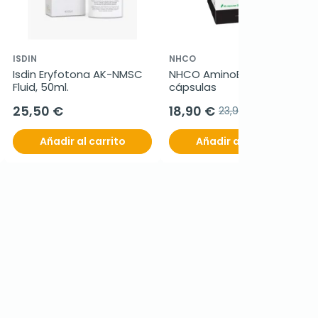
ISDIN
NHCO
Isdin Eryfotona AK-NMSC 
NHCO AminoBrain, 50 
Fluid, 50ml.
cápsulas
25,50 €
18,90 €
23,90 €
Añadir al carrito
Añadir al carrito