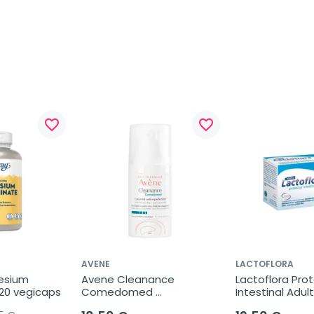
favorite_border
favorite_border
AVENE
LACTOFLORA
esium 
Avene Cleanance 
Lactoflora Prot
120 vegicaps
Comedomed 
Intestinal Adulto
Concentrado Anti-
viales