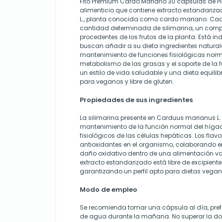
Fito Premium Cardo Mariano 30 cápsulas de P
alimenticio que contiene extracto estandari
L., planta conocida como cardo mariano. Ca
cantidad determinada de silimarina, un comp
procedentes de los frutos de la planta. Está i
buscan añadir a su dieta ingredientes natural
mantenimiento de funciones fisiológicas norm
metabolismo de las grasas y el soporte de la 
un estilo de vida saludable y una dieta equilib
para veganos y libre de gluten.
Propiedades de sus ingredientes
La silimarina presente en Carduus marianus L. 
mantenimiento de la función normal del híga
fisiológicos de las células hepáticas. Los fl
antioxidantes en el organismo, colaborando en 
daño oxidativo dentro de una alimentación va
extracto estandarizado está libre de excipient
garantizando un perfil apto para dietas vegana
Modo de empleo
Se recomienda tomar una cápsula al día, pref
de agua durante la mañana. No superar la d