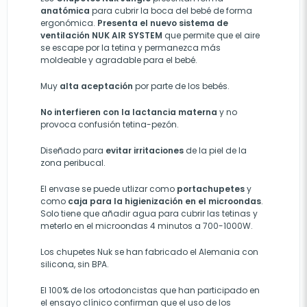
anatómica
para cubrir la boca del bebé de forma
ergonómica.
Presenta el nuevo sistema de
ventilación NUK AIR SYSTEM
que permite que el aire
se escape por la tetina y permanezca más
moldeable y agradable para el bebé.
Muy
alta aceptación
por parte de los bebés.
No interfieren con la lactancia materna
y no
provoca confusión tetina-pezón.
Diseñado para
evitar irritaciones
de la piel de la
zona peribucal.
El envase se puede utlizar como
portachupetes
y
como
caja para la higienización en el microondas
.
Solo tiene que añadir agua para cubrir las tetinas y
meterlo en el microondas 4 minutos a 700-1000W.
Los chupetes Nuk se han fabricado el Alemania con
silicona, sin BPA.
El 100% de los ortodoncistas que han participado en
el ensayo clínico confirman que el uso de los