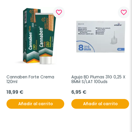
favorite_border
favorite_border
Cannaben Forte Crema 
Aguja BD Plumas 31G 0,25 X 
120ml
8MM S/LAT 100uds
18,99 €
6,95 €
Añadir al carrito
Añadir al carrito