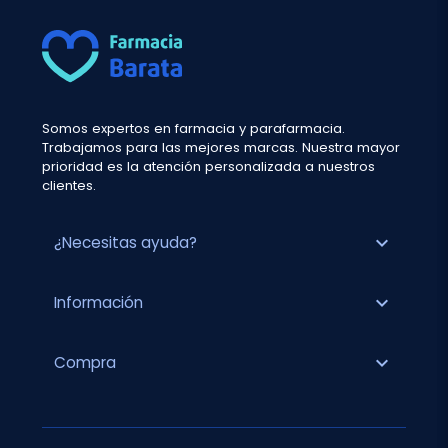
Somos expertos en farmacia y parafarmacia.
Trabajamos para las mejores marcas. Nuestra mayor
prioridad es la atención personalizada a nuestros
clientes.
expand_more
¿Necesitas ayuda?
expand_more
Información
expand_more
Compra