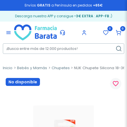
Envíos
GRATIS
a Península en pedidos
+65€
Descarga nuestra APP y consigue
-3€ EXTRA
:
APP-FB
;)
0
0
menu
Inicio
Bebés y Mamás
Chupetes
NUK Chupete Silicona 18-36
No disponible
favorite_border