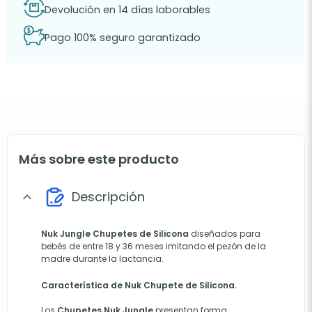
Devolución en 14 días laborables
Pago 100% seguro garantizado
Más sobre este producto
Descripción
expand_more
Nuk Jungle Chupetes de Silicona
diseñados para
bebés de entre 18 y 36 meses imitando el pezón de la
madre durante la lactancia.
Característica de Nuk Chupete de Silicona.
Los
Chupetes Nuk Jungle
presentan forma