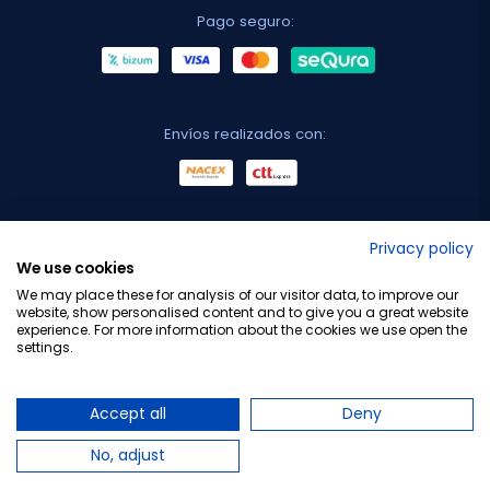
Pago seguro:
Envíos realizados con:
No lo decimos nosotros...
Privacy policy
We use cookies
¡Tu opinión es importante!
We may place these for analysis of our visitor data, to improve our
website, show personalised content and to give you a great website
experience. For more information about the cookies we use open the
settings.
Copyright © 2010-2026 Farmacia Barata S.L. Todos los
derechos reservados.
Accept all
Deny
No, adjust