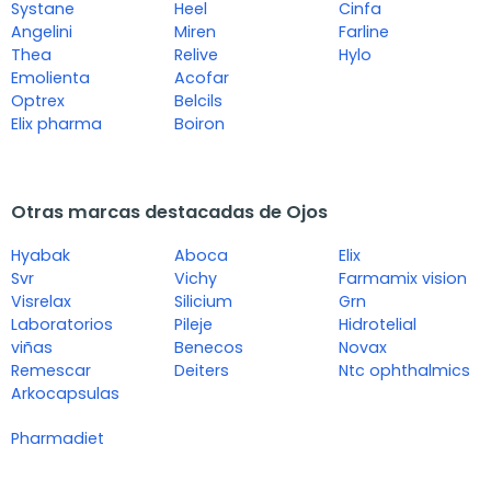
Systane
Heel
Cinfa
Angelini
Miren
Farline
Thea
Relive
Hylo
Emolienta
Acofar
Optrex
Belcils
Elix pharma
Boiron
Otras marcas destacadas de Ojos
Hyabak
Aboca
Elix
Svr
Vichy
Farmamix vision
Visrelax
Silicium
Grn
Laboratorios
Pileje
Hidrotelial
viñas
Benecos
Novax
Remescar
Deiters
Ntc ophthalmics
Arkocapsulas
Pharmadiet