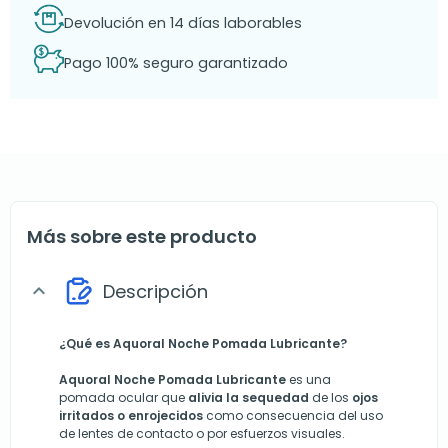
Devolución en 14 días laborables
Pago 100% seguro garantizado
Más sobre este producto
Descripción
expand_more
¿Qué es Aquoral Noche Pomada Lubricante?
Aquoral Noche Pomada Lubricante
es una
pomada ocular que
alivia la sequedad
de los
ojos
irritados o enrojecidos
como consecuencia del uso
de lentes de contacto o por esfuerzos visuales.