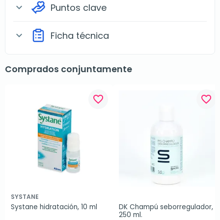
Puntos clave
expand_more
Ficha técnica
expand_more
Comprados conjuntamente
favorite_border
favorite_border
SYSTANE
Systane hidratación, 10 ml
DK Champú seborregulador, 
250 ml.