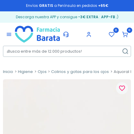
Envíos
GRATIS
a Península en pedidos
+65€
Descarga nuestra APP y consigue
-3€ EXTRA
:
APP-FB
;)
0
0
menu
Inicio
Higiene
Ojos
Colirios y gotas para los ojos
Aquoral N
favorite_border