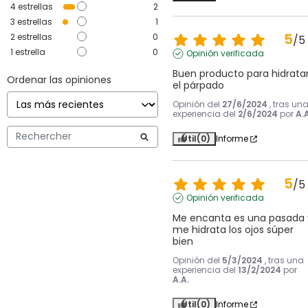
4
estrellas
2
3
estrellas
1
5
2
estrellas
0
/
5
1
estrella
0
Opinión verificada
Buen producto para hidratar
Ordenar las opiniones
el párpado
Opinión del
27/6/2024
, tras un
experiencia del
2/6/2024
por
A.A
Útil
(0)
Informe
5
/
5
Opinión verificada
Me encanta es una pasada y
me hidrata los ojos súper 
bien
Opinión del
5/3/2024
, tras una
experiencia del
13/2/2024
por
A.A.
Útil
(0)
Informe