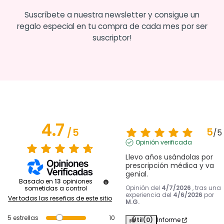
Suscríbete a nuestra newsletter y consigue un
regalo especial en tu compra de cada mes por ser
suscriptor!
4.7
5
/
5
/
5
Opinión verificada
Llevo años usándolas por 
prescripción médica y va 
genial.
Basado en
13
opiniones
Opinión del
4/7/2026
, tras una
sometidas a control
experiencia del
4/6/2026
por
Ver todas las reseñas de este sitio
M.G.
5
estrellas
10
Útil
(0)
Informe