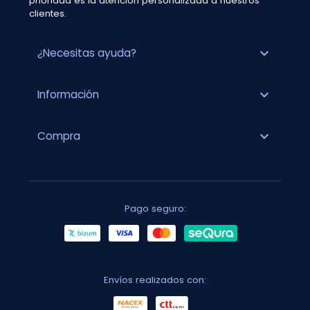
prioridad es la atención personalizada a nuestros
clientes.
expand_more
¿Necesitas ayuda?
expand_more
Información
expand_more
Compra
Pago seguro:
Envíos realizados con: