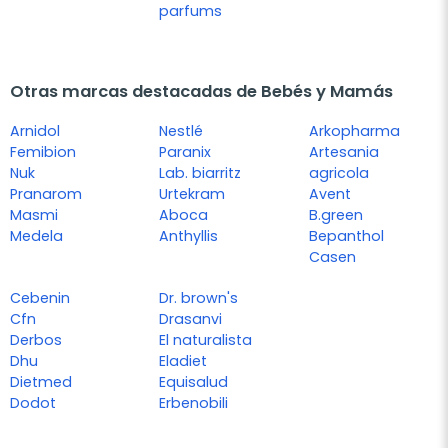
parfums
Otras marcas destacadas de Bebés y Mamás
Arnidol
Nestlé
Arkopharma
Femibion
Paranix
Artesania
Nuk
Lab. biarritz
agricola
Pranarom
Urtekram
Avent
Masmi
Aboca
B.green
Medela
Anthyllis
Bepanthol
Casen
Cebenin
Dr. brown's
Cfn
Drasanvi
Derbos
El naturalista
Dhu
Eladiet
Dietmed
Equisalud
Dodot
Erbenobili