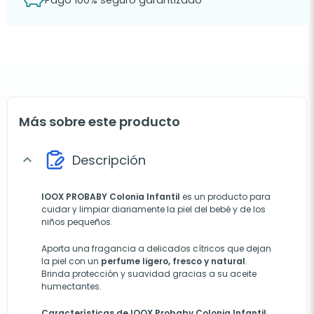
Más sobre este producto
Descripción
expand_more
IOOX PROBABY Colonia Infantil
es un producto para
cuidar y limpiar diariamente la piel del bebé y de los
niños pequeños.
Aporta una fragancia a delicados cítricos que dejan
la piel con un
perfume ligero, fresco y natural
.
Brinda protección y suavidad gracias a su aceite
humectantes.
Características de IOOX Probaby Colonia Infantil