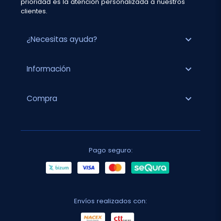
prioridad es la atención personalizada a nuestros
clientes.
expand_more
¿Necesitas ayuda?
expand_more
Información
expand_more
Compra
Pago seguro:
Envíos realizados con: