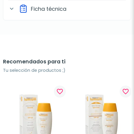
Ficha técnica
expand_more
Recomendados para ti
Tu selección de productos ;)
favorite_border
favorite_border