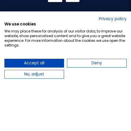
No lo decimos nosotros...
Privacy policy
We use cookies
¡Tu opinión es importante!
We may place these for analysis of our visitor data, to improve our
website, show personalised content and to give you a great website
experience. For more information about the cookies we use open the
settings.
Copyright © 2010-2026 Farmacia Barata S.L. Todos los
derechos reservados.
Accept all
Deny
No, adjust
Total:
8,22 €
Avísame cuando esté disponible