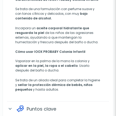
Se trata de una formulación con perfume suave y
con tonos cítricos y delicados, con muy
bajo
contenido de alcohol.
Incorpora un
aceite corporal hidratante que
resguarda la piel
de los niños de las agresiones
externas, ayudando a que mantengan la
humectación y frescura después del baño o ducha.
Cómo usar IOOX PROBABY Colonia Infantil
Vaporizar en la palma de la mano la colonia y
aplicar en la piel, la ropa o el cabello
. Usarlo
después del baño o ducha.
Se trata de un aliado ideal para completar la higiene
y
sellar la protección dérmica de bebés, niños
pequeños
y hasta adultos.
Puntos clave
expand_more