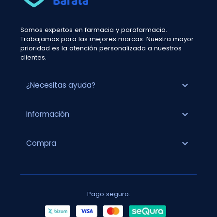
Somos expertos en farmacia y parafarmacia.
Trabajamos para las mejores marcas. Nuestra mayor
prioridad es la atención personalizada a nuestros
clientes.
expand_more
¿Necesitas ayuda?
expand_more
Información
expand_more
Compra
Pago seguro: