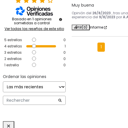
Muy buena
Opinión del
26/8/2023
, tras una
experiencia del
9/8/2023
por
A.A
Basado en
1
opiniones
sometidas a control
Útil
(0)
Informe
Ver todas las reseñas de este sitio
5
estrellas
0
4
estrellas
1
1
3
estrellas
0
2
estrellas
0
1
estrella
0
Ordenar las opiniones