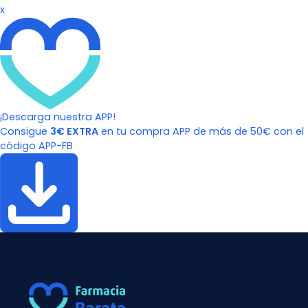
x
¡Descarga nuestra APP!
Consigue
3€ EXTRA
en tu compra APP de más de 50€ con el
código APP-FB