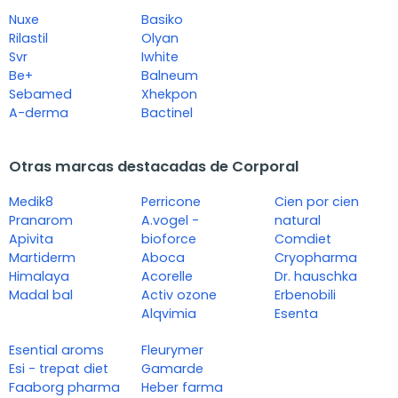
Nuxe
Basiko
Rilastil
Olyan
Svr
Iwhite
Be+
Balneum
Sebamed
Xhekpon
A-derma
Bactinel
Otras marcas destacadas de Corporal
Medik8
Perricone
Cien por cien
Pranarom
A.vogel -
natural
Apivita
bioforce
Comdiet
Martiderm
Aboca
Cryopharma
Himalaya
Acorelle
Dr. hauschka
Madal bal
Activ ozone
Erbenobili
Alqvimia
Esenta
Esential aroms
Fleurymer
Esi - trepat diet
Gamarde
Faaborg pharma
Heber farma