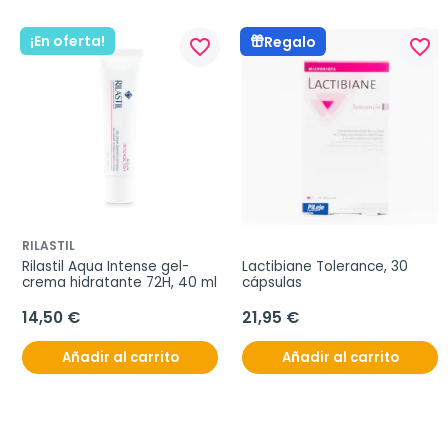
¡En oferta!
Regalo
favorite_border
favorite_border
RILASTIL
Rilastil Aqua Intense gel-
Lactibiane Tolerance, 30 
crema hidratante 72H, 40 ml
cápsulas
14,50 €
21,95 €
Añadir al carrito
Añadir al carrito