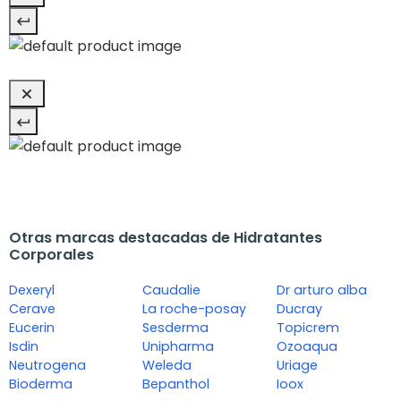
Otras marcas destacadas de Hidratantes
Corporales
Dexeryl
Caudalie
Dr arturo alba
Cerave
La roche-posay
Ducray
Eucerin
Sesderma
Topicrem
Isdin
Unipharma
Ozoaqua
Neutrogena
Weleda
Uriage
Bioderma
Bepanthol
Ioox