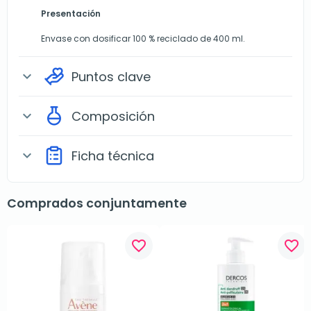
Presentación
Envase con dosificar 100 % reciclado de 400 ml.
Puntos clave
expand_more
Composición
expand_more
Ficha técnica
expand_more
Comprados conjuntamente
favorite_border
favorite_border