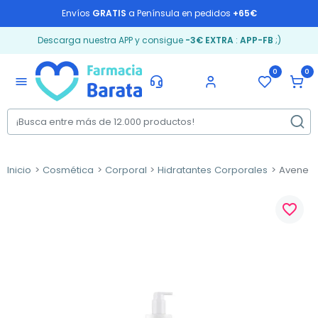
Envíos
GRATIS
a Península en pedidos
+65€
Descarga nuestra APP y consigue
-3€ EXTRA
:
APP-FB
;)
0
0
menu
Inicio
Cosmética
Corporal
Hidratantes Corporales
Avene Xe
favorite_border