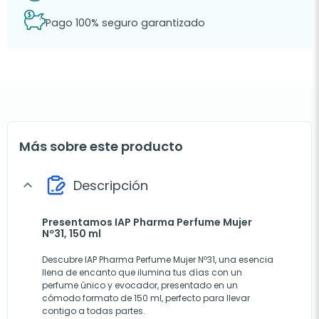
Pago 100% seguro garantizado
Más sobre este producto
Descripción
expand_more
Presentamos IAP Pharma Perfume Mujer
Nº31, 150 ml
Descubre IAP Pharma Perfume Mujer Nº31, una esencia
llena de encanto que ilumina tus días con un
perfume único y evocador, presentado en un
cómodo formato de 150 ml, perfecto para llevar
contigo a todas partes.