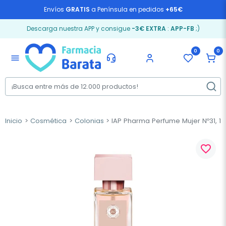
Envíos
GRATIS
a Península en pedidos
+65€
Descarga nuestra APP y consigue
-3€ EXTRA
:
APP-FB
;)
0
0
menu
Inicio
Cosmética
Colonias
IAP Pharma Perfume Mujer Nº31, 15
favorite_border