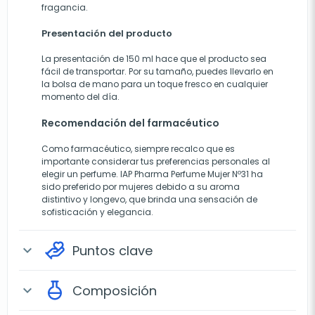
fragancia.
Presentación del producto
La presentación de 150 ml hace que el producto sea
fácil de transportar. Por su tamaño, puedes llevarlo en
la bolsa de mano para un toque fresco en cualquier
momento del día.
Recomendación del farmacéutico
Como farmacéutico, siempre recalco que es
importante considerar tus preferencias personales al
elegir un perfume. IAP Pharma Perfume Mujer Nº31 ha
sido preferido por mujeres debido a su aroma
distintivo y longevo, que brinda una sensación de
sofisticación y elegancia.
Puntos clave
expand_more
Composición
expand_more