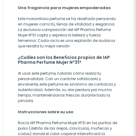
Una fragancia para mujeres empoderadas
Este maravilloso perfume se ha diseñado pensando
en mujeres como tú, llenas de vitalidad y elegancia.
La exclusiva composición del IAP Pharma Perfume
Mujer Nº31 capta y expresa la belleza y fuerza
femenina. Cada rocío es una explosión de audacia
que resalta tu mejor versión.
¿Cuáles son los Beneficios propios de IAP
Pharma Perfume Mujer Nº31?
Al usar este perfume, notarás cómo realza tu
personalidad. Con un carácter sofisticado y
envolvente, este perfume es sinónimo de confianza y
autenticidad. Además, su olor perdura por mucho
tiempo, manteniéndonos frescas durante toda la
jornada.
Instrucciones sobre su uso
Rocía IAP Pharma Perfume Mujer Nº31 en los puntos de
pulso (detrás de las orejas, clavículas, muñecas y
codos) donde el calor corporal intensificará la