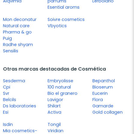
Alqvimia
parfums
Lerbolario
Esential aroms
Mon deconatur
Soivre cosmetics
Natural care
Vbyotics
Pharma & go
Puig
Radhe shyam
Sensilis
Otras marcas destacadas de Cosmética
Sesderma
Embryolisse
Bepanthol
Cpi
100 natural
Bioserum
Svr
Bio el granero
Eucerin
Belcils
Lavigor
Flora
Ds laboratories
Shilart
Gamarde
Esi
Activa
Gold collagen
Isdin
Tongil
Mia cosmetics-
Viridian