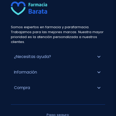
Somos expertos en farmacia y parafarmacia.
Trabajamos para las mejores marcas. Nuestra mayor
prioridad es la atención personalizada a nuestros
clientes.
expand_more
¿Necesitas ayuda?
expand_more
Información
expand_more
Compra
Pago seguro: