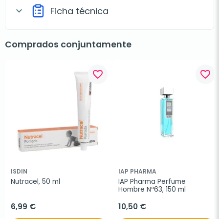
Ficha técnica
expand_more
Comprados conjuntamente
favorite_border
favorite_border
ISDIN
IAP PHARMA
Nutracel, 50 ml
IAP Pharma Perfume 
Hombre Nº63, 150 ml
6,99 €
10,50 €