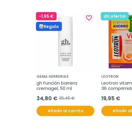
-1,65 €
¡En oferta!
favorite_border
Regalo
GEMA HERRERIAS
LEOTRON
gh Función barrera 
Leotron vitami
cremagel, 50 ml
36 comprimid
34,80 €
19,95 €
36,45 €
Añadir al carrito
Añadir al