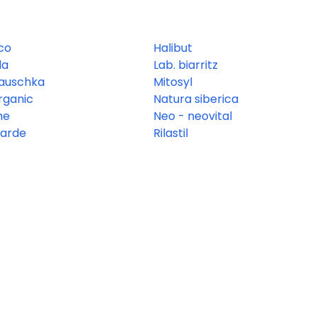
co
Halibut
la
Lab. biarritz
hauschka
Mitosyl
rganic
Natura siberica
ne
Neo - neovital
arde
Rilastil