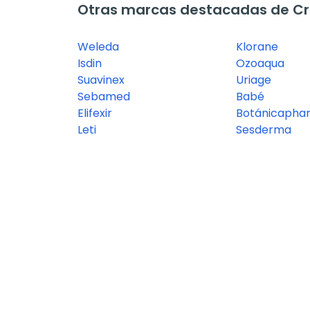
Otras marcas destacadas de Cr
Weleda
Klorane
Isdin
Ozoaqua
Suavinex
Uriage
Sebamed
Babé
Elifexir
Botánicapha
Leti
Sesderma