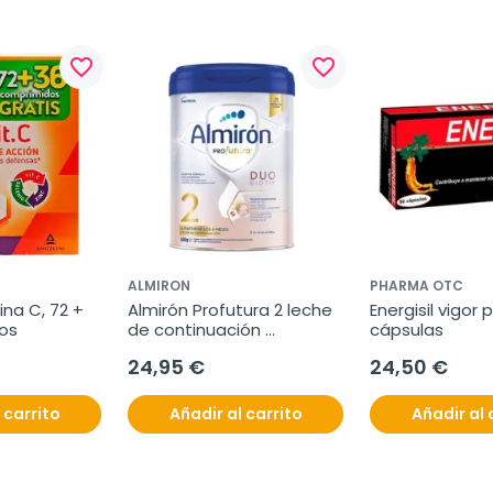
favorite_border
favorite_border
ALMIRON
PHARMA OTC
na C, 72 + 
Almirón Profutura 2 leche 
Energisil vigor p
os
de continuación 
cápsulas
Duobiotik, 800 g.
24,95 €
24,50 €
 carrito
Añadir al carrito
Añadir al 