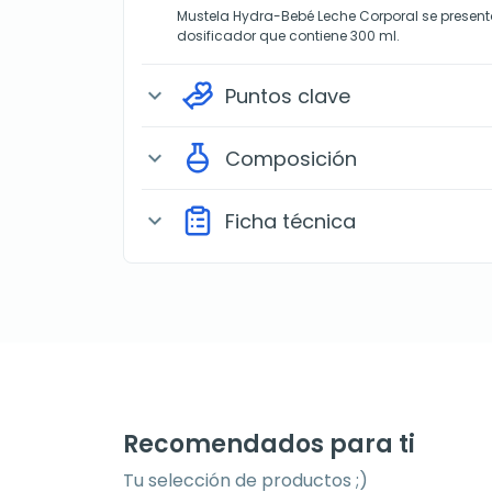
Mustela Hydra-Bebé Leche Corporal se presen
dosificador que contiene 300 ml.
Puntos clave
expand_more
Composición
expand_more
Ficha técnica
expand_more
Recomendados para ti
Tu selección de productos ;)