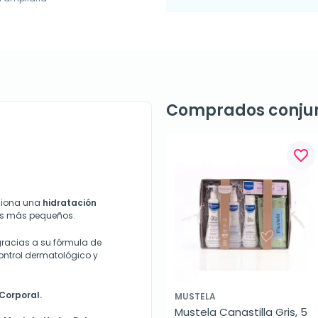
Comprados conju
favorite_border
ciona una
hidratación
los más pequeños.
racias a su fórmula de
control dermatológico y
Corporal.
MUSTELA
Mustela Canastilla Gris, 5 