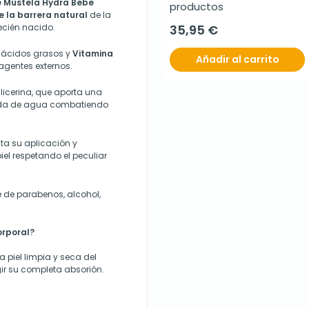
e Mustela Hydra Bebe
productos
 la barrera natural
de la
recién nacido.
35,95 €
e ácidos grasos y
Vitamina
Añadir al carrito
 agentes externos.
licerina, que aporta una
dida de agua combatiendo
ita su aplicación y
iel respetando el peculiar
e de parabenos, alcohol,
rporal?
 piel limpia y seca del
r su completa absorión.