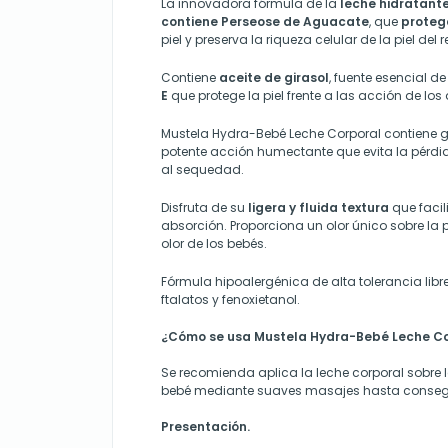
La innovadora fórmula de la
leche hidratant
contiene Perseose de Aguacate
, que
protege
piel y preserva la riqueza celular de la piel del 
Contiene
aceite de girasol
, fuente esencial d
E
que protege la piel frente a las acción de los
Mustela Hydra-Bebé Leche Corporal contiene g
potente acción humectante que evita la pér
al sequedad.
Disfruta de su
ligera y fluida textura
que facil
absorción. Proporciona un olor único sobre la p
olor de los bebés.
Fórmula hipoalergénica de alta tolerancia libr
ftalatos y fenoxietanol.
¿Cómo se usa
Mustela Hydra-Bebé Leche Co
Se recomienda aplica la leche corporal sobre la
bebé mediante suaves masajes hasta consegi
Presentación.