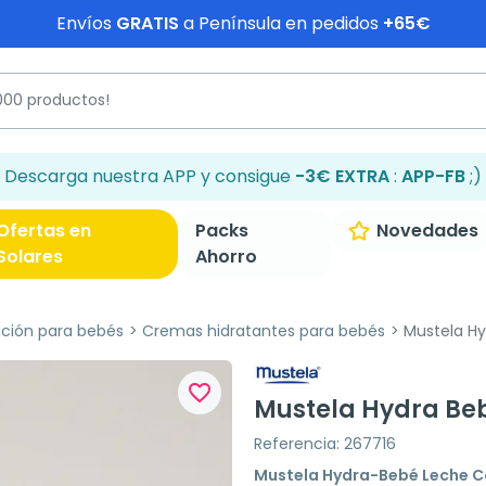
Envíos
GRATIS
a Península en pedidos
+65€
Descarga nuestra APP y consigue
-3€ EXTRA
:
APP-FB
;)
Ofertas en
Packs
Novedades
Solares
Ahorro
ación para bebés
Cremas hidratantes para bebés
Mustela Hy
favorite_border
Mustela Hydra Beb
Referencia: 267716
Mustela Hydra-Bebé Leche C