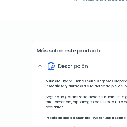
Más sobre este producto
Descripción
expand_more
Mustela Hydra-Bebé
Leche Corporal
propor
inmediata y duradera
a la delicada piel de 
Seguridad garantizada desde el nacimiento g
alta tolerancia, hipoalergénica testada bajo 
pediatrico.
Propiedades de
Mustela Hydra-Bebé Leche 