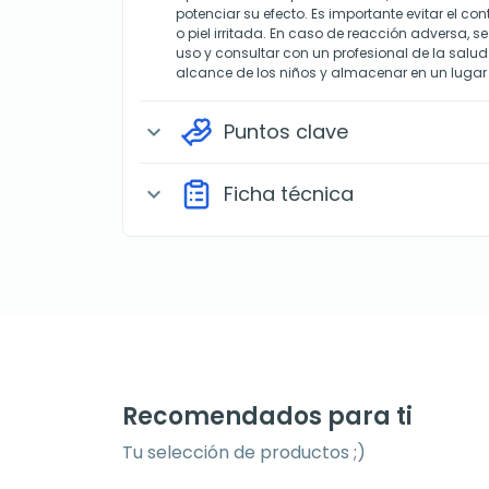
potenciar su efecto. Es importante evitar el co
o piel irritada. En caso de reacción adversa,
uso y consultar con un profesional de la salud
alcance de los niños y almacenar en un lugar 
Puntos clave
expand_more
Ficha técnica
expand_more
Recomendados para ti
Tu selección de productos ;)