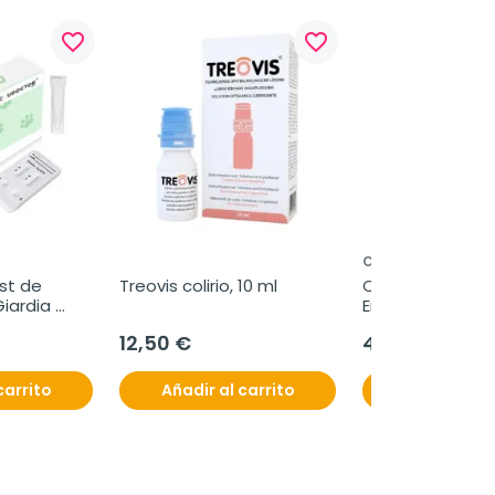
favorite_border
favorite_border
CLEARBLUE
t de 
Treovis colirio, 10 ml
Clearblue Test d
iardia 
Embarazo Analó
irus en 
Detección Rápida
12,50 €
4,50 €
, Caja 2 
unidad
carrito
Añadir al carrito
Añadir al c