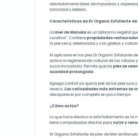
absolutamente libres de impurezas y aspereza
tonicidad y belleza.
Características de Dr Organic Exfoliante de
La
miel de Manuka
es un bálsamo vegetal qu
curativa”. Contiene
propiedades restauradora
la piel seca, deteriorada y con grietas y callo
Al aplicarse en los pies Dr Organic Exfoliante 
activa la regeneración natural de las células 
sucio incrustado. Permite que los
pies se vean
suavidad prolongada
.
Agrega confort ya que la piel de los pies luce y
reseca.
Las callosidades más extremas se v
desaparecer por completo en poco tiempo.
¿Cómo actúa?
Lo que hace efectivo a este tratamiento es la 
tiene comprobados efectos para
nutrir y reno
Dr Organic Exfoliante de pies de Miel de Manu