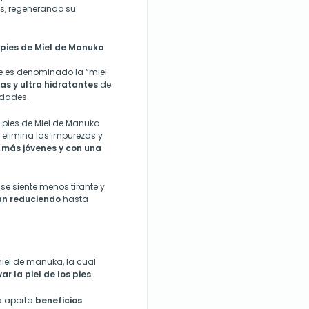
s, regenerando su
 pies de Miel de Manuka
e es denominado la “miel
s y ultra hidratantes
de
sidades.
de pies de Miel de Manuka
y elimina las impurezas y
 más jóvenes y con una
 se siente menos tirante y
an reduciendo
hasta
miel de manuka, la cual
var la piel de los pies
.
ka aporta
beneficios