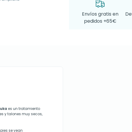
Envíos gratis en
De
pedidos +65€
nuka
es un tratamiento
des y talones muy secos,
 pies se vean