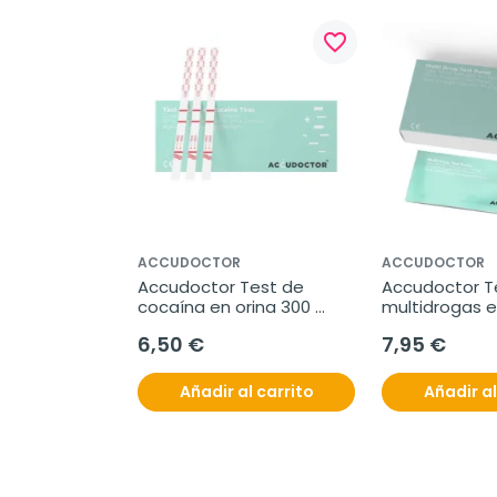
favorite_border
ACCUDOCTOR
ACCUDOCTOR
Accudoctor Test de 
Accudoctor Te
cocaína en orina 300 
multidrogas en
ng/ml, Caja 10 pruebas
THC/COC/BZO
6,50 €
7,95 €
Caja 2 prueb
Añadir al carrito
Añadir al