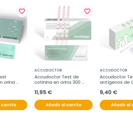
favorite_border
favorite_border
ACCUDOCTOR
ACCUDOCTOR
st 
Accudoctor Test de 
Accudoctor Tes
 orina 
cotinina en orina 300 
antígenos de G
/AMP/MET, 
ng/ml, Caja 10 pruebas
lamblia y Parvov
11,95 €
9,40 €
as
heces de perros
pruebas
 carrito
Añadir al carrito
Añadir al 