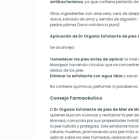
antibacterianos
, ya que contiene peróxido de
Otros ingredientes son aloe vera, cera de abe
dulce, salvado de arroz y semilla de algodón.
piedra pómez (lava volcánica pura).
Aplicación de Dr Organic Exfoliante de pies
Se aconseja:
H
umedecer los pies antes de aplicar
la miel 
Masajear haciendo círculos que se concentren 
dedos de los pies.
Eliminar la exfoliante con agua tibia
y secar
No contiene químicos, perfumes ni parabenos.
Consejo Farmacéutico
El
Dr Organic Exfoliante de pies de Miel de 
quienes buscan suavizar y revitalizar la piel de 
Manuka, conocida por sus propiedades hidra
la piel nutrida y protegida. Este exfoliante fav
células muertas, promoviendo una piel más su
aplicar sobre los pies húmedos, realizando u