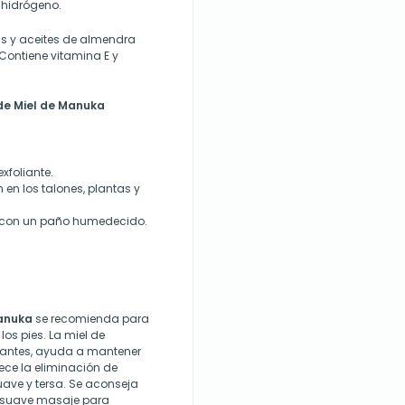
 hidrógeno.
jas y aceites de almendra
Contiene vitamina E y
 de Miel de Manuka
exfoliante.
en los talones, plantas y
 con un paño humedecido.
Manuka
se recomienda para
los pies. La miel de
tantes, ayuda a mantener
orece la eliminación de
ave y tersa. Se aconseja
n suave masaje para