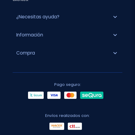
expand_more
¿Necesitas ayuda?
expand_more
Información
expand_more
Compra
Pago seguro:
Envíos realizados con: