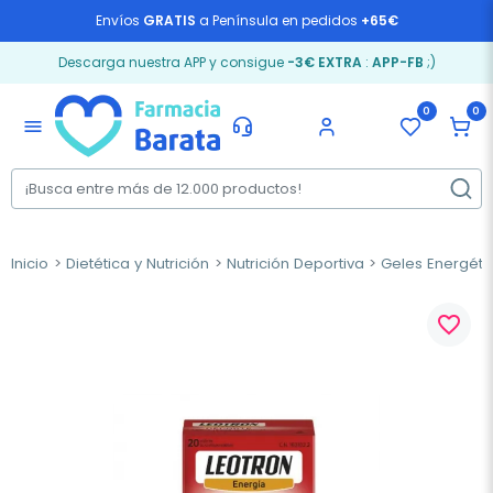
Envíos
GRATIS
a Península en pedidos
+65€
Descarga nuestra APP y consigue
-3€ EXTRA
:
APP-FB
;)
0
0
menu
Inicio
Dietética y Nutrición
Nutrición Deportiva
Geles Energéti
favorite_border