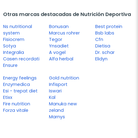
Otras marcas destacadas de Nutrición Deportiva
Ns nutritional
Bonusan
Best protein
system
Marcus rohrer
Bsb labs
Fisiocrem
Tegor
Cfn
Sotya
Ynsadiet
Dietisa
Integralia
A vogel
Dr. schar
Casen recordati
Alfa herbal
Elidyn
Ensure
Energy feelings
Gold nutrition
Enzymedica
Infisport
Esi - trepat diet
Iswari
Etixx
Kal
Fire nutrition
Manuka new
Forza vitale
zeland
Marnys