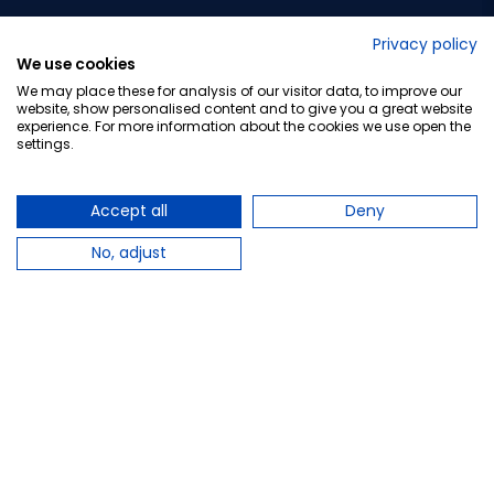
No lo decimos nosotros...
Privacy policy
We use cookies
¡Tu opinión es importante!
We may place these for analysis of our visitor data, to improve our
website, show personalised content and to give you a great website
experience. For more information about the cookies we use open the
settings.
Copyright © 2010-2026 Farmacia Barata S.L. Todos los
derechos reservados.
Accept all
Deny
No, adjust
Total:
8,50 €
−
+
Añadir al carrito