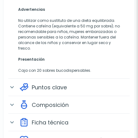
Advertencias
No utilizar como sustituto de una dieta equilibrada.
Contiene cafeína (equivalente a 50 mg por sobre); no
recomendable para niños, mujeres embarazadas o
personas sensibles a la cafeína. Mantener fuera del
alcance de los niños y conservar en lugar seco y
fresco.
Presentación
Caja con 20 sobres bucodispersables.
Puntos clave
expand_more
Composición
expand_more
Ficha técnica
expand_more