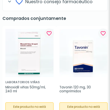
Nuestro consejo farmacéutico
expand_more
Comprados conjuntamente
favorite_border
favorite_border
LABORATORIOS VIÑAS
Minoxidil viñas 50mg/ml, 
Tavonin 120 mg, 30 
240 ml
comprimidos
Este producto no está
Este producto no está