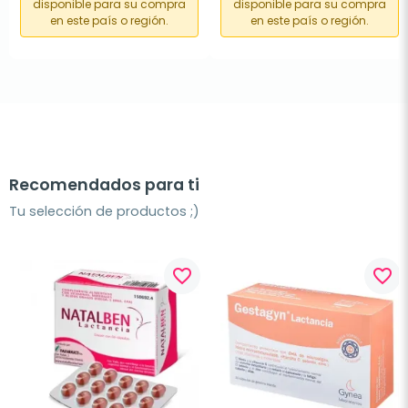
disponible para su compra
disponible para su compra
en este país o región.
en este país o región.
Recomendados para ti
Tu selección de productos ;)
favorite_border
favorite_border