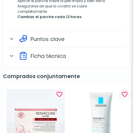
Aplicar el parche sobre la piel limpia y bien seca.
Asegurarse de que la cicatriz se cubre
completamente.
Cambiar el parche cada 12 horas.
Puntos clave
expand_more
Ficha técnica
expand_more
Comprados conjuntamente
favorite_border
favorite_border