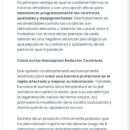
Su principal ventaja es que no contienen fármacos
nocivos añadidos y son una opción eficaz para
desvanecer progresivamente las cicatrices
queloides y despigmentadas
. Este tratamiento es
recomendable cuando las cicatrices son
demasiado elevadas y además de causar dolor o
molestias con el roce de las prendas de vestir,
derivan en una negativa situación psicológica ya
que perjudican la confianza y autoestima de las
personas que la padecen.
Cómo actúa Hansaplast Reductor Cicatrices
Este apósito cicatrizante está exclusivamente
diseñado para
crear una barrera protectora en el
tejido afectado y mejorar su hidratación.
También,
favorece el aumento de la temperatura en la piel
donde se encuentra la lesión, que a su vez estimula
la regeneración celular de forma natural. Así,
promueve la modelación de la cicatriz suavizando y
disminuyendo su apariencia oscura.
Se trata de un producto clínicamente probado que
ha demostrado mejoría en las lesiones luego de 8
semanas continuas de tratamiento por un tiempo