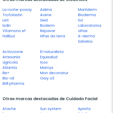
La roche-posay
Askina
Martiderm
Trofolastin
Avene
Bioderma
Leti
Seid
Svr
Isdin
Boderm
Laboratorios
Vitamono ef
Repavar
viñas
Halibut
Hifas da terra
A-derma
Salvelox
Activozone
El naturalista
Artesania
Equisalud
agricola
Ioox
Atlantia
Marnys
Be+
Mon deconatur
Bio-oil
Oxxy o3
Brill pharma
Otras marcas destacadas de Cuidado Facial
Atache
Sun system
Apivita