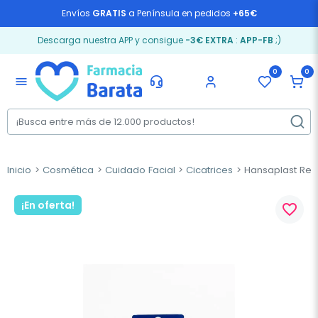
Envíos
GRATIS
a Península en pedidos
+65€
Descarga nuestra APP y consigue
-3€ EXTRA
:
APP-FB
;)
0
0
menu
Inicio
Cosmética
Cuidado Facial
Cicatrices
Hansaplast Redu
¡En oferta!
favorite_border