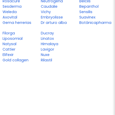
Rosacure
Neutrogena
Belcils
Sesderma
Caudalie
Bepanthol
Weleda
Vichy
Sensilis
Axovital
Embryolisse
Suavinex
Gema herrerias
Dr arturo alba
Botánicapharma
Filorga
Ducray
Liposomial
Linatox
Natysal
Himalaya
Cattier
Lavigor
Elifexir
Nuxe
Gold collagen
Rilastil