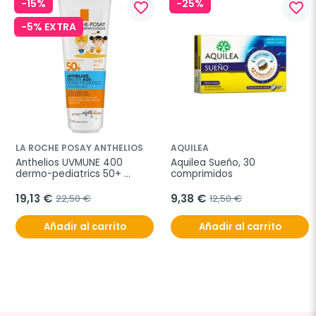
-15%
-25%
favorite_border
favorite_border
-5% EXTRA
LA ROCHE POSAY ANTHELIOS
AQUILEA
Anthelios UVMUNE 400 
Aquilea Sueño, 30 
dermo-pediatrics 50+ 
comprimidos
loción hidratante, 250 ml
19,13 €
9,38 €
22,50 €
12,50 €
Añadir al carrito
Añadir al carrito