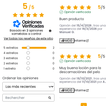
5
5
/
5
/
5
Opinión verificada
Buen producto
Opinión del
15/4/2026
, tras una
experiencia del
16/3/2026
por
Basado en
2
opiniones
Manuel G.
sometidas a control
Ver todas las reseñas de este sitio
Útil
(0)
Informe
5
estrellas
2
4
estrellas
0
5
/
5
3
estrellas
0
Opinión verificada
2
estrellas
0
Muy buena loción para la 
1
estrella
0
descamaciónes del pelo
Ordenar las opiniones
Opinión del
19/10/2021
, tras una
experiencia del
11/10/2021
por
A.
Útil
(0)
Informe