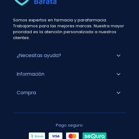
Somos expertos en farmacia y parafarmacia.
Trabajamos para las mejores marcas. Nuestra mayor
prioridad es la atención personalizada a nuestros
clientes.
expand_more
¿Necesitas ayuda?
expand_more
Información
expand_more
Compra
Pago seguro: