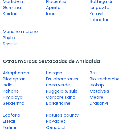
Martiderm
Placentrix
Bottega di
Germinal
Apivita
lungavita
Kaidax
Ioox
Keravit
Labnatur
Moncho moreno
Phyto
Sensilis
Otras marcas destacadas de Anticaída
Arkopharma
Hairgen
Be+
Pilopeptan
Ds laboratories
Bio-recherche
Isdin
Linea verde
Biokap
Iraltone
Nuggela & sule
Catalysis
Himalaya
Corpore sano
Cleare
Sesderma
Bariatricline
Drasanvi
Ecoforia
Natures bounty
Elifexir
Novadiet
Farline
Oenobiol