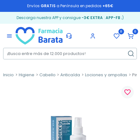
Envíos
GRATIS
a Península en pedidos
+65€
Descarga nuestra APP y consigue
-3€ EXTRA
:
APP-FB
;)
0
0
menu
Inicio
Higiene
Cabello
Anticaída
Lociones y ampollas
Piro
favorite_border