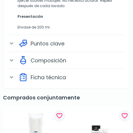
Ejercer suaves masajes. No necesita aclarar. Repetir
después de cada lavado.
Presentación
Envase de 200 ml.
Puntos clave
expand_more
Composición
expand_more
Ficha técnica
expand_more
Comprados conjuntamente
favorite_border
favorite_border