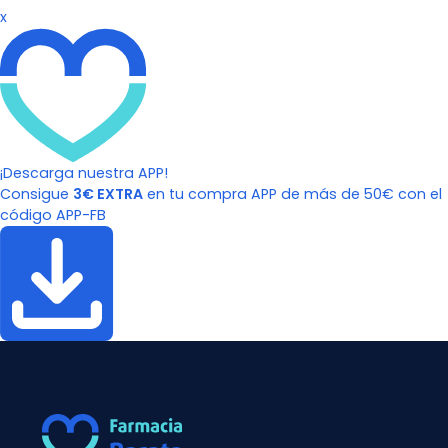
x
¡Descarga nuestra APP!
Consigue
3€ EXTRA
en tu compra APP de más de 50€ con el
código APP-FB