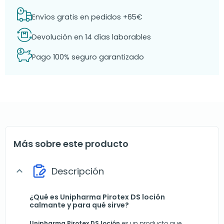
Envíos gratis en pedidos +65€
Devolución en 14 días laborables
Pago 100% seguro garantizado
Más sobre este producto
Descripción
expand_more
¿Qué es Unipharma Pirotex DS loción
calmante y para qué sirve?
Unipharma Pirotex DS loción
es un producto que