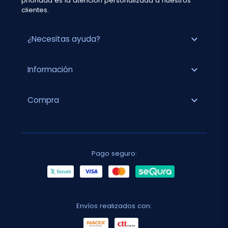
prioridad es la atención personalizada a nuestros
clientes.
expand_more
¿Necesitas ayuda?
expand_more
Información
expand_more
Compra
Pago seguro:
Envíos realizados con: