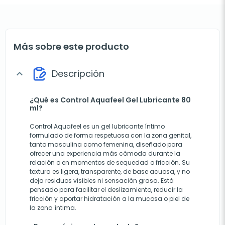
Más sobre este producto
Descripción
expand_more
¿Qué es Control Aquafeel Gel Lubricante 80
ml?
Control Aquafeel es un gel lubricante íntimo
formulado de forma respetuosa con la zona genital,
tanto masculina como femenina, diseñado para
ofrecer una experiencia más cómoda durante la
relación o en momentos de sequedad o fricción. Su
textura es ligera, transparente, de base acuosa, y no
deja residuos visibles ni sensación grasa. Está
pensado para facilitar el deslizamiento, reducir la
fricción y aportar hidratación a la mucosa o piel de
la zona íntima.