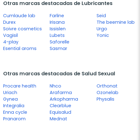
Otras marcas destacadas de Lubricantes
Cumlaude lab
Farline
Seid
Durex
Irisana
The beemine lab
Soivre cosmetics
Issislen
Urgo
Vagisil
Lubets
Yonic
4-play
Saforelle
Esential aroms
Sasmar
Otras marcas destacadas de Salud Sexual
Procare health
Nhco
Orthonat
Uriach
Arafarma
Ozonelab
Gynea
Arkopharma
Physalis
Integralia
Clearblue
Enna cycle
Equisalud
Pranarom
Mednat