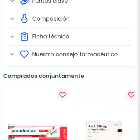
Puntos clave
expand_more
Composición
expand_more
Ficha técnica
expand_more
Nuestro consejo farmacéutico
expand_more
Comprados conjuntamente
favorite_border
favorite_border