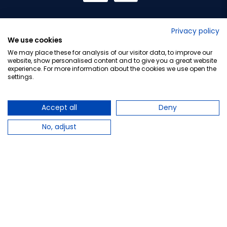
No lo decimos nosotros...
Privacy policy
We use cookies
¡Tu opinión es importante!
We may place these for analysis of our visitor data, to improve our
website, show personalised content and to give you a great website
experience. For more information about the cookies we use open the
settings.
Copyright © 2010-2026 Farmacia Barata S.L. Todos los
derechos reservados.
Accept all
Deny
No, adjust
Total:
8,95 €
−
+
Añadir al carrito