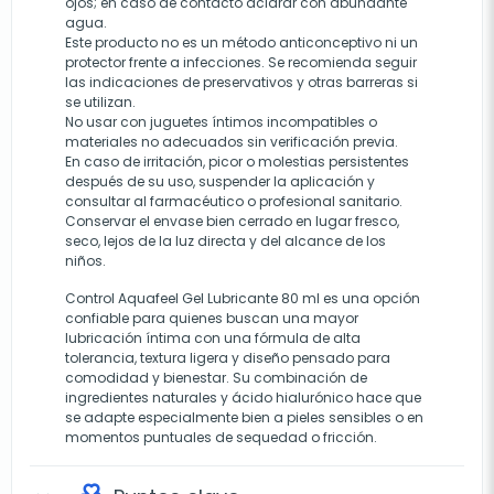
ojos; en caso de contacto aclarar con abundante
agua.
Este producto no es un método anticonceptivo ni un
protector frente a infecciones. Se recomienda seguir
las indicaciones de preservativos y otras barreras si
se utilizan.
No usar con juguetes íntimos incompatibles o
materiales no adecuados sin verificación previa.
En caso de irritación, picor o molestias persistentes
después de su uso, suspender la aplicación y
consultar al farmacéutico o profesional sanitario.
Conservar el envase bien cerrado en lugar fresco,
seco, lejos de la luz directa y del alcance de los
niños.
Control Aquafeel Gel Lubricante 80 ml es una opción
confiable para quienes buscan una mayor
lubricación íntima con una fórmula de alta
tolerancia, textura ligera y diseño pensado para
comodidad y bienestar. Su combinación de
ingredientes naturales y ácido hialurónico hace que
se adapte especialmente bien a pieles sensibles o en
momentos puntuales de sequedad o fricción.