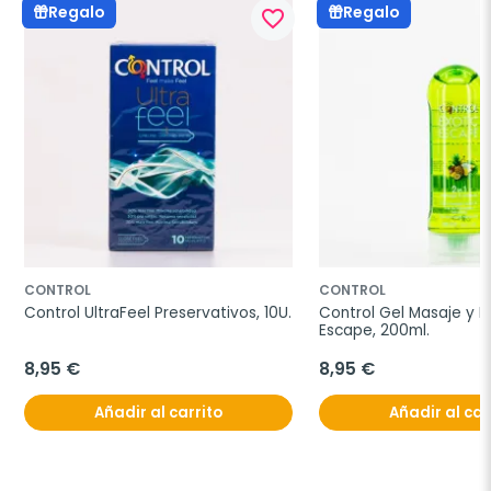
Regalo
Regalo
favorite_border
CONTROL
CONTROL
Control UltraFeel Preservativos, 10U.
Control Gel Masaje y Pl
Escape, 200ml.
8,95 €
8,95 €
Añadir al carrito
Añadir al car