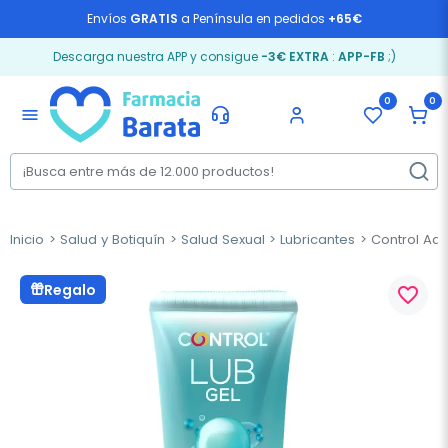
Envíos
GRATIS
a Península en pedidos
+65€
Descarga nuestra APP y consigue
-3€ EXTRA
:
APP-FB
;)
0
0
menu
Inicio
Salud y Botiquín
Salud Sexual
Lubricantes
Control Aqu
Regalo
favorite_border