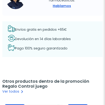
farmacéuticas.
Hablamos
Envíos gratis en pedidos +65€
Devolución en 14 días laborables
Pago 100% seguro garantizado
Otros productos dentro de la promoción
Regalo Control juego
keyboard_arrow_right
Ver todos