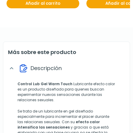
Añadir al carrito
Añadir al car
Más sobre este producto
Descripción
expand_more
Control Lub Gel Warm Touch
Lubricante efecto calor
es un producto diseñado para quienes buscan
experimentar nuevas sensaciones durante las
relaciones sexuales.
Se trata de un lubricante en gel diseñado
especialmente para incrementar el placer durante
las relaciones sexuales. Con su
efecto calor
intensifica las sensaciones
y gracias a que está
elaborado con una base acuosa, no se afecta la