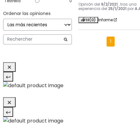
1
estrella
0
Opinión del
9/2/2021
, tras una
experiencia del
25/1/2021
por
A.
Ordenar las opiniones
Útil
(0)
Informe
1