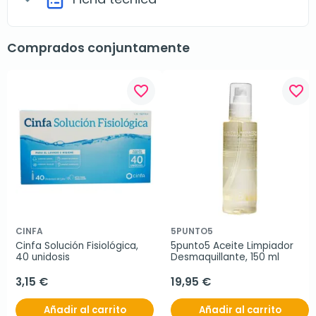
Comprados conjuntamente
favorite_border
favorite_border
CINFA
5PUNTO5
Cinfa Solución Fisiológica, 
5punto5 Aceite Limpiador 
40 unidosis
Desmaquillante, 150 ml
3,15 €
19,95 €
Añadir al carrito
Añadir al carrito