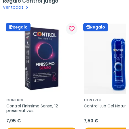
Regalo Control juego
keyboard_arrow_right
Ver todos
Regalo
Regalo
favorite_border
CONTROL
CONTROL
Control Finissimo Senso, 12 
Control Lub Gel Nature,
preservativos.
7,95 €
7,50 €