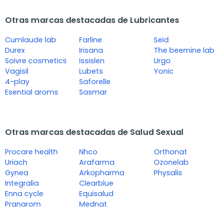
Otras marcas destacadas de Lubricantes
Cumlaude lab
Farline
Seid
Durex
Irisana
The beemine lab
Soivre cosmetics
Issislen
Urgo
Vagisil
Lubets
Yonic
4-play
Saforelle
Esential aroms
Sasmar
Otras marcas destacadas de Salud Sexual
Procare health
Nhco
Orthonat
Uriach
Arafarma
Ozonelab
Gynea
Arkopharma
Physalis
Integralia
Clearblue
Enna cycle
Equisalud
Pranarom
Mednat