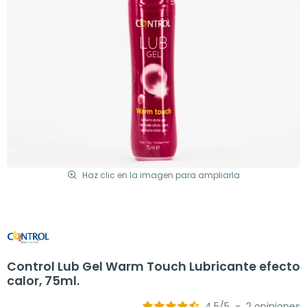
Haz clic en la imagen para ampliarla
Control Lub Gel Warm Touch Lubricante efecto
calor, 75ml.
4.5
/
5
-
2
opiniones