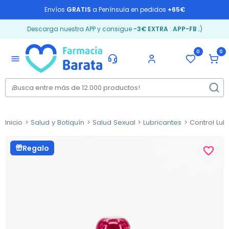
Envíos
GRATIS
a Península en pedidos
+65€
Descarga nuestra APP y consigue
-3€ EXTRA
:
APP-FB
;)
0
0
menu
Inicio
Salud y Botiquín
Salud Sexual
Lubricantes
Control Lub
Regalo
favorite_border