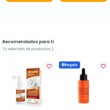
Recomendados para ti
Tu selección de productos ;)
Regalo
favorite_border
favorite_border