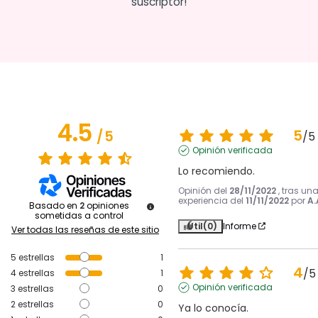
suscriptor!
4.5
5
/
5
/
5
Opinión verificada
Lo recomiendo.
Opinión del
28/11/2022
, tras un
experiencia del
11/11/2022
por
A.
Basado en
2
opiniones
sometidas a control
Útil
(0)
Informe
Ver todas las reseñas de este sitio
5
estrellas
1
4
/
5
4
estrellas
1
Opinión verificada
3
estrellas
0
2
estrellas
0
Ya lo conocía.