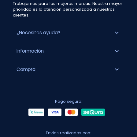
Trabajamos para las mejores marcas. Nuestra mayor
prioridad es la atención personalizada a nuestros
clientes.
expand_more
¿Necesitas ayuda?
expand_more
Información
expand_more
Compra
Pago seguro:
Envíos realizados con: