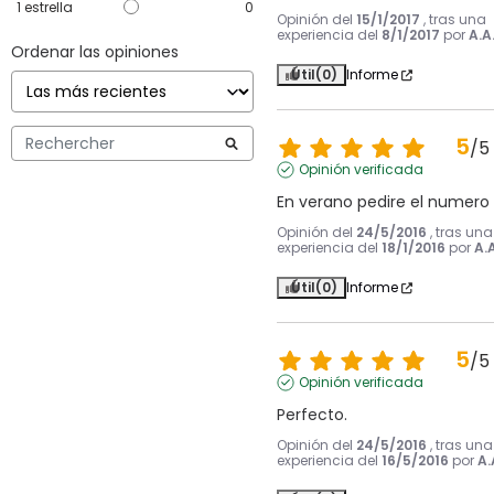
1
estrella
0
Opinión del
15/1/2017
, tras una
experiencia del
8/1/2017
por
A.A
Ordenar las opiniones
Útil
(0)
Informe
5
/
5
Opinión verificada
En verano pedire el numero
Opinión del
24/5/2016
, tras una
experiencia del
18/1/2016
por
A.A
Útil
(0)
Informe
5
/
5
Opinión verificada
Perfecto.
Opinión del
24/5/2016
, tras una
experiencia del
16/5/2016
por
A.