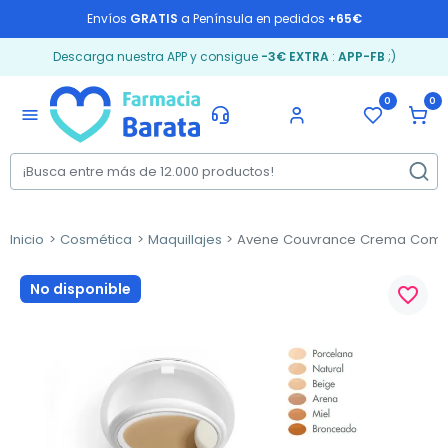
Envíos
GRATIS
a Península en pedidos
+65€
Descarga nuestra APP y consigue
-3€ EXTRA
:
APP-FB
;)
0
0
menu
Inicio
Cosmética
Maquillajes
Avene Couvrance Crema Compac
No disponible
favorite_border