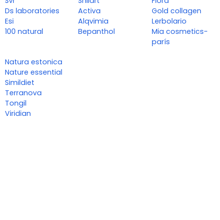
Svr
Shilart
Flora
Ds laboratories
Activa
Gold collagen
Esi
Alqvimia
Lerbolario
100 natural
Bepanthol
Mia cosmetics-
parís
Natura estonica
Nature essential
Simildiet
Terranova
Tongil
Viridian