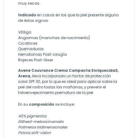
muy secas.
Indicado
en casos en los que la piel presente alguno
de éstos signos:
Vitíligo
Angiomas (manchas de nacimiento)
Cicatrices
Quemaduras
Hematomas Post-cirugía
Rojeces Post-láser
Avene Couvrance Crema Compacta Enriquecida3,
Arena,
lleva incorporado un factor de protección
solar SPF 30, por lo que es ideal para aplicar sobre la
piel del rostro todas las mañanas, y prevenir el
fotoenvejecimiento prematuro de la piel.
En su
composición
se incluye:
40% pigmentos
Etilhexil-metoxicinamato
Polímeros tridimensionales
Polvos soft-vision