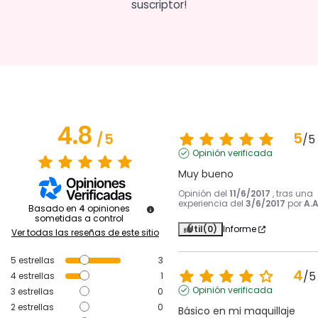
suscriptor!
4.8
5
/
5
/
5
Opinión verificada
Muy bueno
Opinión del
11/6/2017
, tras una
experiencia del
3/6/2017
por
A.A
Basado en
4
opiniones
sometidas a control
Útil
(0)
Informe
Ver todas las reseñas de este sitio
5
estrellas
3
4
/
5
4
estrellas
1
Opinión verificada
3
estrellas
0
2
estrellas
0
Básico en mi maquillaje