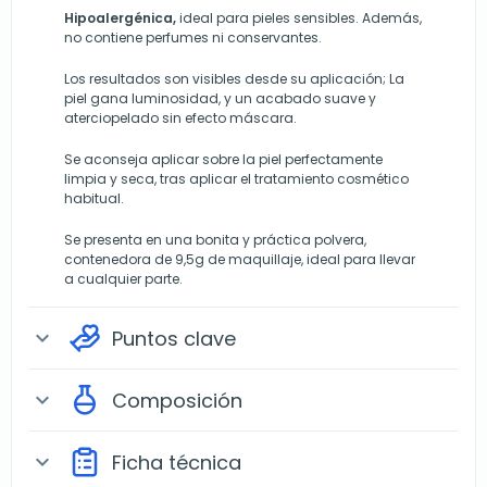
Hipoalergénica,
ideal para pieles sensibles. Además,
no contiene perfumes ni conservantes.
Los resultados son visibles desde su aplicación; La
piel gana luminosidad, y un acabado suave y
aterciopelado sin efecto máscara.
Se aconseja aplicar sobre la piel perfectamente
limpia y seca, tras aplicar el tratamiento cosmético
habitual.
Se presenta en una bonita y práctica polvera,
contenedora de 9,5g de maquillaje, ideal para llevar
a cualquier parte.
Puntos clave
expand_more
Composición
expand_more
Ficha técnica
expand_more