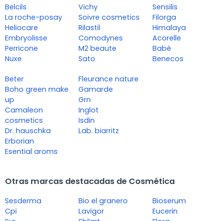
Belcils
Vichy
Sensilis
La roche-posay
Soivre cosmetics
Filorga
Heliocare
Rilastil
Himalaya
Embryolisse
Comodynes
Acorelle
Perricone
M2 beaute
Babé
Nuxe
Sato
Benecos
Beter
Fleurance nature
Boho green make
Gamarde
up
Grn
Camaleon
Inglot
cosmetics
Isdin
Dr. hauschka
Lab. biarritz
Erborian
Esential aroms
Otras marcas destacadas de Cosmética
Sesderma
Bio el granero
Bioserum
Cpi
Lavigor
Eucerin