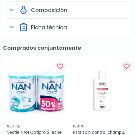
Composición
expand_more
Ficha técnica
expand_more
Comprados conjuntamente
favorite_border
favorite_border
NESTLÉ
ISDIN
Nestle NAN Optipro 2 leche 
Psorisdin control champú, 