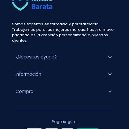
Somos expertos en farmacia y parafarmacia.
Trabajamos para las mejores marcas. Nuestra mayor
prioridad es la atención personalizada a nuestros
clientes.
expand_more
¿Necesitas ayuda?
expand_more
Información
expand_more
Compra
Pago seguro: