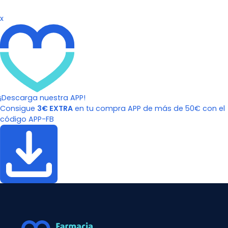
x
¡Descarga nuestra APP!
Consigue
3€ EXTRA
en tu compra APP de más de 50€ con el
código APP-FB