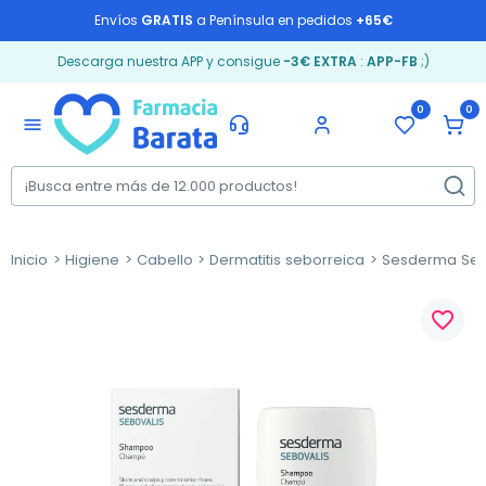
Envíos
GRATIS
a Península en pedidos
+65€
Descarga nuestra APP y consigue
-3€ EXTRA
:
APP-FB
;)
0
0
menu
Inicio
Higiene
Cabello
Dermatitis seborreica
Sesderma Sebo
favorite_border