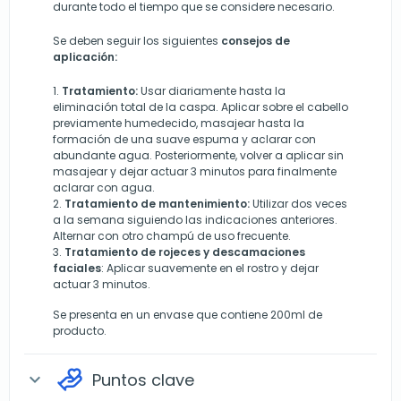
durante todo el tiempo que se considere necesario.
Se deben seguir los siguientes
consejos de
aplicación:
1.
Tratamiento:
Usar diariamente hasta la
eliminación total de la caspa. Aplicar sobre el cabello
previamente humedecido, masajear hasta la
formación de una suave espuma y aclarar con
abundante agua. Posteriormente, volver a aplicar sin
masajear y dejar actuar 3 minutos para finalmente
aclarar con agua.
2.
Tratamiento de mantenimiento:
Utilizar dos veces
a la semana siguiendo las indicaciones anteriores.
Alternar con otro champú de uso frecuente.
3.
Tratamiento de rojeces y descamaciones
faciales
: Aplicar suavemente en el rostro y dejar
actuar 3 minutos.
Se presenta en un envase que contiene 200ml de
producto.
Puntos clave
expand_more