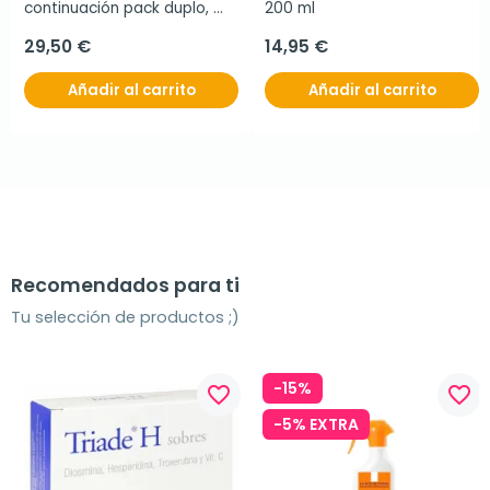
continuación pack duplo, 
200 ml
2x800gr
29,50 €
14,95 €
Añadir al carrito
Añadir al carrito
Recomendados para ti
Tu selección de productos ;)
-15%
favorite_border
favorite_border
-5% EXTRA