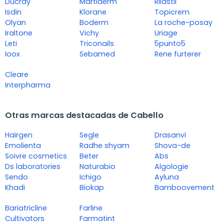
Ducray
Martiderm
Rilastil
Isdin
Klorane
Topicrem
Olyan
Boderm
La roche-posay
Iraltone
Vichy
Uriage
Leti
Triconails
5punto5
Ioox
Sebamed
Rene furterer
Cleare
Interpharma
Otras marcas destacadas de Cabello
Hairgen
Segle
Drasanvi
Emolienta
Radhe shyam
Shova-de
Soivre cosmetics
Beter
Abs
Ds laboratories
Naturabio
Algologie
Sendo
Ichigo
Ayluna
Khadi
Biokap
Bamboovement
Bariatricline
Farline
Cultivators
Farmatint