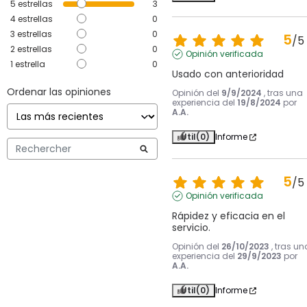
5
estrellas
3
4
estrellas
0
3
estrellas
0
5
/
5
2
estrellas
0
Opinión verificada
1
estrella
0
Usado con anterioridad
Ordenar las opiniones
Opinión del
9/9/2024
, tras una
experiencia del
19/8/2024
por
A.A.
Útil
(0)
Informe
5
/
5
Opinión verificada
Rápidez y eficacia en el 
servicio.
Opinión del
26/10/2023
, tras un
experiencia del
29/9/2023
por
A.A.
Útil
(0)
Informe