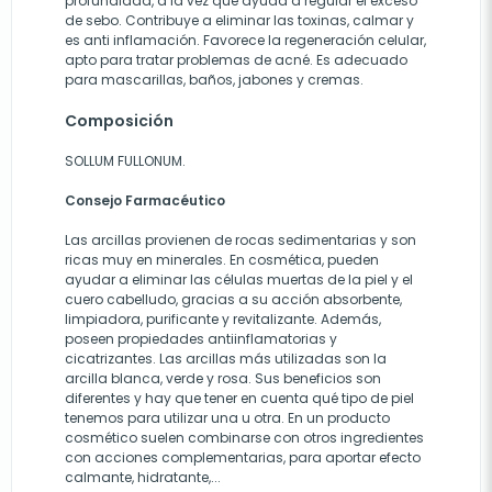
profundidad, a la vez que ayuda a regular el exceso
de sebo. Contribuye a eliminar las toxinas, calmar y
es anti inflamación. Favorece la regeneración celular,
apto para tratar problemas de acné. Es adecuado
para mascarillas, baños, jabones y cremas.
Composición
SOLLUM FULLONUM.
Consejo Farmacéutico
Las arcillas provienen de rocas sedimentarias y son
ricas muy en minerales. En cosmética, pueden
ayudar a eliminar las células muertas de la piel y el
cuero cabelludo, gracias a su acción absorbente,
limpiadora, purificante y revitalizante. Además,
poseen propiedades antiinflamatorias y
cicatrizantes. Las arcillas más utilizadas son la
arcilla blanca, verde y rosa. Sus beneficios son
diferentes y hay que tener en cuenta qué tipo de piel
tenemos para utilizar una u otra. En un producto
cosmético suelen combinarse con otros ingredientes
con acciones complementarias, para aportar efecto
calmante, hidratante,...