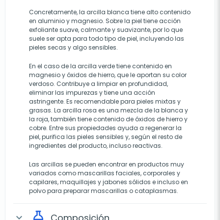
Concretamente, la arcilla blanca tiene alto contenido
en aluminio y magnesio. Sobre la piel tiene acción
exfoliante suave, calmante y suavizante, por lo que
suele ser apta para todo tipo de piel, incluyendo las
pieles secas y algo sensibles.
En el caso de la arcilla verde tiene contenido en
magnesio y óxidos de hierro, que le aportan su color
verdoso. Contribuye a limpiar en profundidad,
eliminar las impurezas y tiene una acción
astringente. Es recomendable para pieles mixtas y
grasas. La arcilla rosa es una mezcla de la blanca y
la roja, también tiene contenido de óxidos de hierro y
cobre. Entre sus propiedades ayuda a regenerar la
piel, purifica las pieles sensibles y, según el resto de
ingredientes del producto, incluso reactivas.
Las arcillas se pueden encontrar en productos muy
variados como mascarillas faciales, corporales y
capilares, maquillajes y jabones sólidos e incluso en
polvo para preparar mascarillas o cataplasmas.
Composición
expand_more