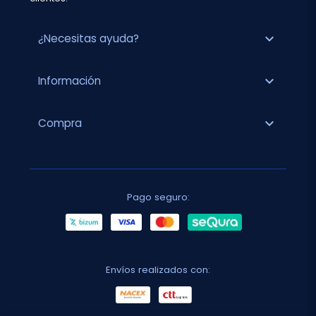
expand_more
¿Necesitas ayuda?
expand_more
Información
expand_more
Compra
Pago seguro:
Envíos realizados con: