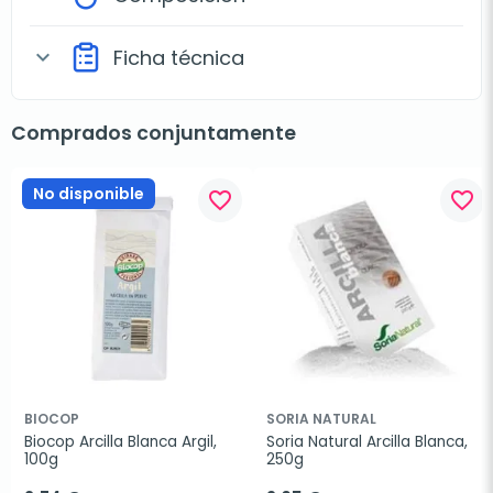
Ficha técnica
expand_more
Comprados conjuntamente
No disponible
favorite_border
favorite_border
BIOCOP
SORIA NATURAL
Biocop Arcilla Blanca Argil, 
Soria Natural Arcilla Blanca, 
100g
250g