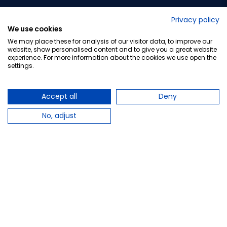
No lo decimos nosotros...
Privacy policy
We use cookies
¡Tu opinión es importante!
We may place these for analysis of our visitor data, to improve our
website, show personalised content and to give you a great website
experience. For more information about the cookies we use open the
settings.
Copyright © 2010-2026 Farmacia Barata S.L. Todos los
derechos reservados.
Accept all
Deny
No, adjust
Total:
8,15 €
−
+
Añadir al carrito