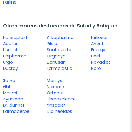
Farline
Otras marcas destacadas de Salud y Botiquín
Hansaplast
Arkopharma
Heliosar
Acofar
Pileje
Avent
Lisubel
Sante verte
Energy
Unipharma
Organyc
Heel
Urgo
Bonusan
Novadiet
Ducray
Farmalastic
Npro
Sotya
Marnys
Ghf
Nexcare
Masmi
Ortocel
Ayurveda
Therascience
Dr. dunner
Ynsadiet
Farmaderbe
Djd neolabs