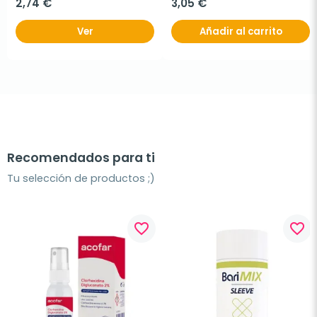
2,74 €
3,05 €
Ver
Añadir al carrito
Recomendados para ti
Tu selección de productos ;)
favorite_border
favorite_border