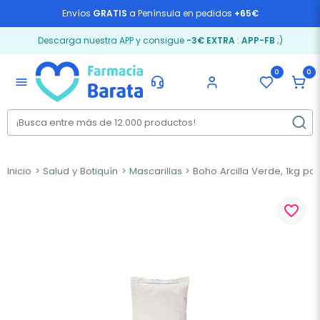
Envíos
GRATIS
a Península en pedidos
+65€
Descarga nuestra APP y consigue
-3€ EXTRA
:
APP-FB
;)
0
0
menu
Inicio
Salud y Botiquín
Mascarillas
Boho Arcilla Verde, 1kg pol
favorite_border