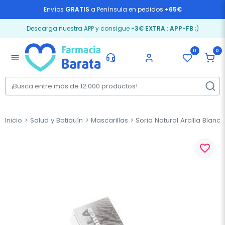
Envíos
GRATIS
a Península en pedidos
+65€
Descarga nuestra APP y consigue
-3€ EXTRA
:
APP-FB
;)
0
0
menu
Inicio
Salud y Botiquín
Mascarillas
Soria Natural Arcilla Blanc
favorite_border