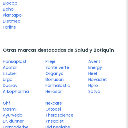
Biocop
Boho
Plantapol
Dietmed
Farline
Otras marcas destacadas de Salud y Botiquín
Hansaplast
Pileje
Avent
Acofar
Sante verte
Energy
Lisubel
Organyc
Heel
Urgo
Bonusan
Novadiet
Ducray
Farmalastic
Npro
Arkopharma
Heliosar
Sotya
Ghf
Nexcare
Masmi
Ortocel
Ayurveda
Therascience
Dr. dunner
Ynsadiet
Farmaderbe
Djd neolabs