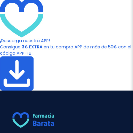
¡Descarga nuestra APP!
Consigue
3€ EXTRA
en tu compra APP de más de 50€ con el
código APP-FB