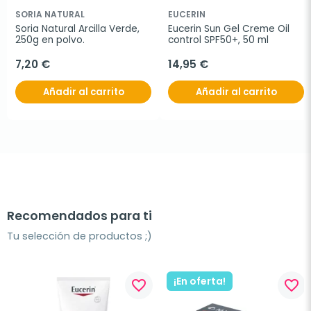
SORIA NATURAL
EUCERIN
Soria Natural Arcilla Verde, 
Eucerin Sun Gel Creme Oil 
250g en polvo.
control SPF50+, 50 ml
7,20 €
14,95 €
Añadir al carrito
Añadir al carrito
Recomendados para ti
Tu selección de productos ;)
¡En oferta!
favorite_border
favorite_border