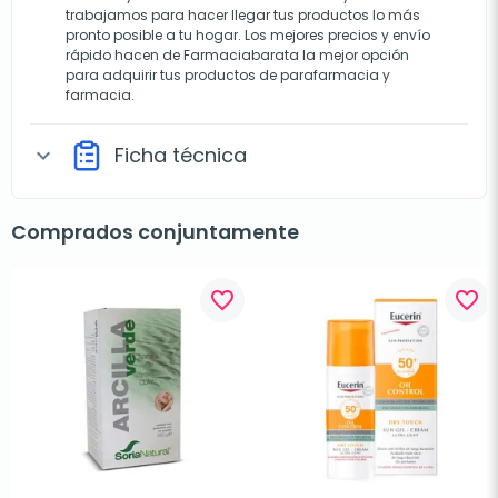
trabajamos para hacer llegar tus productos lo más
pronto posible a tu hogar. Los mejores precios y envío
rápido hacen de Farmaciabarata la mejor opción
para adquirir tus productos de parafarmacia y
farmacia.
Ficha técnica
expand_more
Comprados conjuntamente
favorite_border
favorite_border