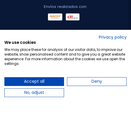
Envíos realizados con:
No lo decimos nosotros...
Privacy policy
We use cookies
¡Tu opinión es importante!
We may place these for analysis of our visitor data, to improve our
website, show personalised content and to give you a great website
experience. For more information about the cookies we use open the
settings.
Copyright © 2010-2026 Farmacia Barata S.L. Todos los
derechos reservados.
Accept all
Deny
No, adjust
Total:
3,05 €
−
+
Añadir al carrito