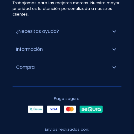
Trabajamos para las mejores marcas. Nuestra mayor
prioridad es la atención personalizada a nuestros
clientes.
expand_more
¿Necesitas ayuda?
expand_more
Información
expand_more
Compra
Pago seguro:
Envíos realizados con: