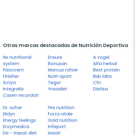
Otras marcas destacadas de Nutrición Deportiva
Ns nutritional
Ensure
A vogel
system
Bonusan
Alfa herbal
Fisiocrem
Marcus rohrer
Best protein
Finisher
Nutri-sport
Bsb labs
Sotya
Tegor
Cfn
Integralia
Ynsadiet
Dietisa
Casen recordati
Dr. schar
Fire nutrition
Elidyn
Forza vitale
Energy feelings
Gold nutrition
Enzymedica
Infisport
Esi - trepat diet
Iswari