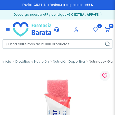
Envíos
GRATIS
a Península en pedidos
+65€
Descarga nuestra APP y consigue
-3€ EXTRA
:
APP-FB
;)
0
0
menu
Inicio
Dietética y Nutrición
Nutrición Deportiva
Nutrinovex Gluc
favorite_border