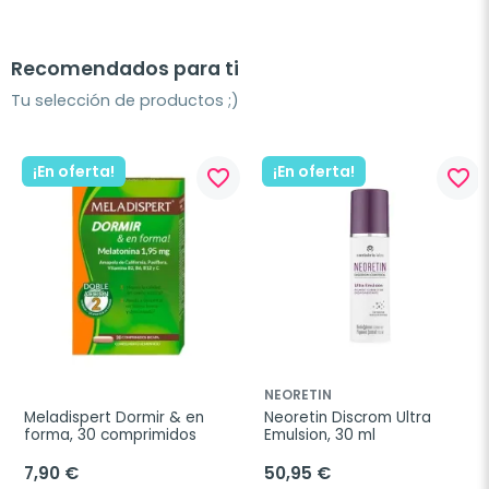
Recomendados para ti
Tu selección de productos ;)
¡En oferta!
¡En oferta!
favorite_border
favorite_border
NEORETIN
Meladispert Dormir & en 
Neoretin Discrom Ultra 
forma, 30 comprimidos
Emulsion, 30 ml
7,90 €
50,95 €