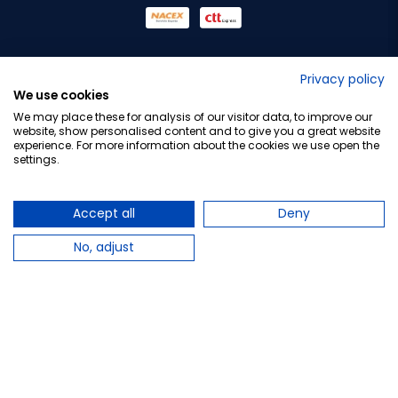
No lo decimos nosotros...
Privacy policy
We use cookies
¡Tu opinión es importante!
We may place these for analysis of our visitor data, to improve our
website, show personalised content and to give you a great website
experience. For more information about the cookies we use open the
settings.
Copyright © 2010-2026 Farmacia Barata S.L. Todos los
derechos reservados.
Accept all
Deny
No, adjust
Total:
2,50 €
−
+
Añadir al carrito