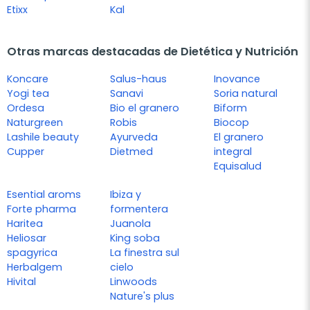
Etixx
Kal
Otras marcas destacadas de Dietética y Nutrición
Koncare
Salus-haus
Inovance
Yogi tea
Sanavi
Soria natural
Ordesa
Bio el granero
Biform
Naturgreen
Robis
Biocop
Lashile beauty
Ayurveda
El granero
Cupper
Dietmed
integral
Equisalud
Esential aroms
Ibiza y
Forte pharma
formentera
Haritea
Juanola
Heliosar
King soba
spagyrica
La finestra sul
Herbalgem
cielo
Hivital
Linwoods
Nature's plus