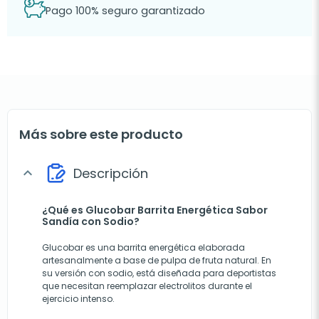
Pago 100% seguro garantizado
Más sobre este producto
Descripción
expand_more
¿Qué es Glucobar Barrita Energética Sabor
Sandía con Sodio?
Glucobar es una barrita energética elaborada
artesanalmente a base de pulpa de fruta natural. En
su versión con sodio, está diseñada para deportistas
que necesitan reemplazar electrolitos durante el
ejercicio intenso.