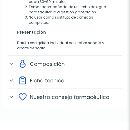
cada 30-60 minutos.
Tomar acompañada de un sorbo de agua
para facilitar la digestión y absorción.
No usar como sustituto de comidas
completas.
Presentación
Barrita energética individual con sabor sandía y
aporte de sodio.
Composición
expand_more
Ficha técnica
expand_more
Nuestro consejo farmacéutico
expand_more