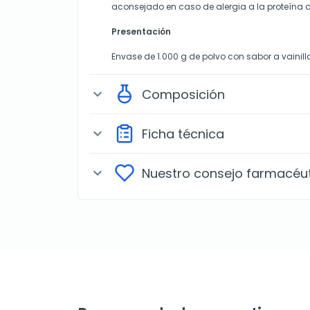
aconsejado en caso de alergia a la proteína d
Presentación
Envase de 1.000 g de polvo con sabor a vainill
Composición
expand_more
Ficha técnica
expand_more
Nuestro consejo farmacéu
expand_more