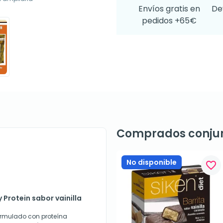
Envíos gratis en
De
pedidos +65€
Comprados conju
No disponible
favorite_border
 Protein sabor vainilla
ormulado con proteína