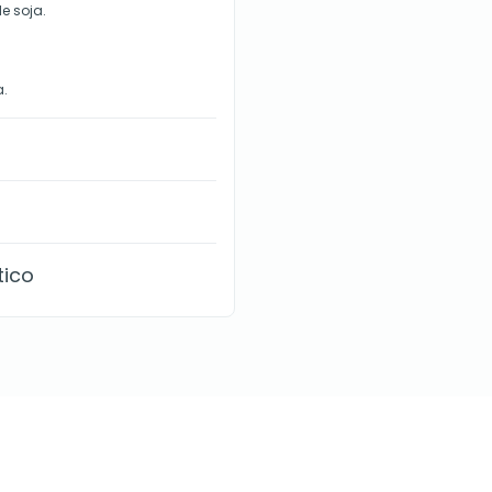
e soja.
a.
tico