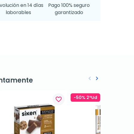
volución en 14 días
Pago 100% seguro
laborables
garantizado
keyboard_arrow_left
keyboard_arrow_right
ntamente
Anterior
Siguiente
-50% 2ªUd
favorite_border
favorite_border