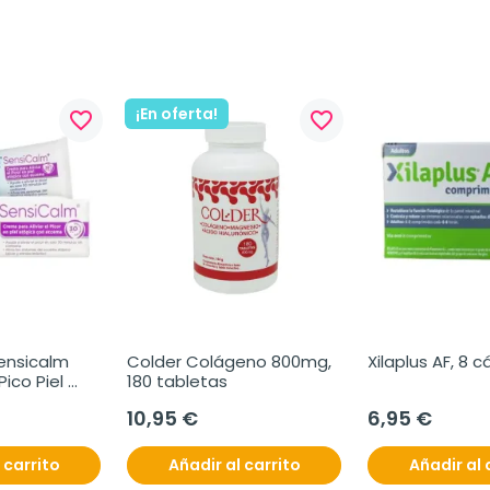
¡En oferta!
favorite_border
favorite_border
nsicalm 
Colder Colágeno 800mg, 
Xilaplus AF, 8 
Pico Piel 
180 tabletas
10,95 €
6,95 €
 carrito
Añadir al carrito
Añadir al 