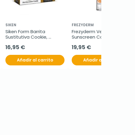
SIKEN
FREZYDERM
Siken Form Barrita 
Frezyderm Velvet 
Sustitutiva Cookie, 
Sunscreen Color SPF50+, 
8x44gr.
50 ml
16,95 €
19,95 €
Añadir al carrito
Añadir al carrito