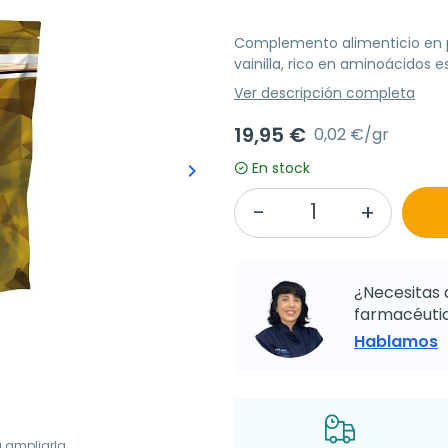
Complemento alimenticio en po
vainilla, rico en aminoácidos e
Ver descripción completa
19,95 €
0,02 €/gr
En stock
keyboard_arrow_right
Siguiente
¿Necesitas 
farmacéutic
Hablamos
a ampliarla