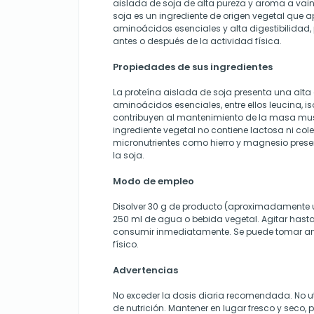
aislada de soja de alta pureza y aroma a vaini
soja es un ingrediente de origen vegetal que a
aminoácidos esenciales y alta digestibilidad
antes o después de la actividad física.
Propiedades de sus ingredientes
La proteína aislada de soja presenta una alt
aminoácidos esenciales, entre ellos leucina, is
contribuyen al mantenimiento de la masa mus
ingrediente vegetal no contiene lactosa ni cole
micronutrientes como hierro y magnesio prese
la soja.
Modo de empleo
Disolver 30 g de producto (aproximadamente u
250 ml de agua o bebida vegetal. Agitar has
consumir inmediatamente. Se puede tomar ant
físico.
Advertencias
No exceder la dosis diaria recomendada. No ut
de nutrición. Mantener en lugar fresco y seco, p