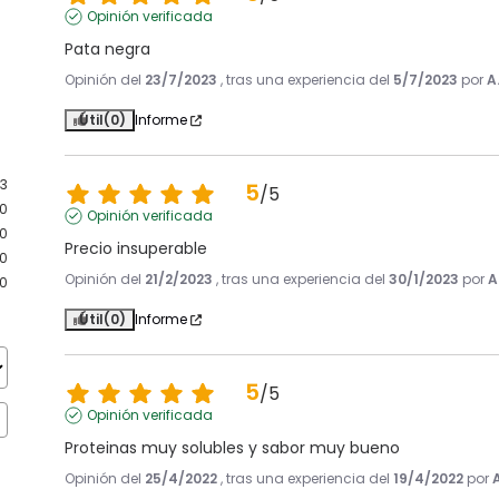
Opinión verificada
Pata negra
Opinión del
23/7/2023
, tras una experiencia del
5/7/2023
por
A
Útil
(0)
Informe
3
5
/
5
0
Opinión verificada
0
Precio insuperable
0
Opinión del
21/2/2023
, tras una experiencia del
30/1/2023
por
A
0
Útil
(0)
Informe
5
/
5
Opinión verificada
Proteinas muy solubles y sabor muy bueno
Opinión del
25/4/2022
, tras una experiencia del
19/4/2022
por