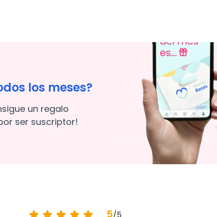
odos los meses?
nsigue un regalo
or ser suscriptor!
5
/
5