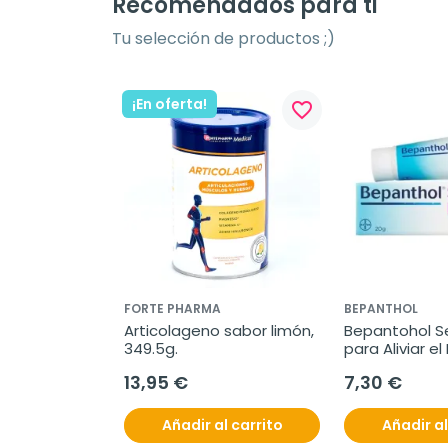
Recomendados para ti
Tu selección de productos ;)
¡En oferta!
favorite_border
FORTE PHARMA
BEPANTHOL
Articolageno sabor limón, 
Bepantohol Se
349.5g.
para Aliviar el 
Atópica, 20 g.
13,95 €
7,30 €
Añadir al carrito
Añadir al