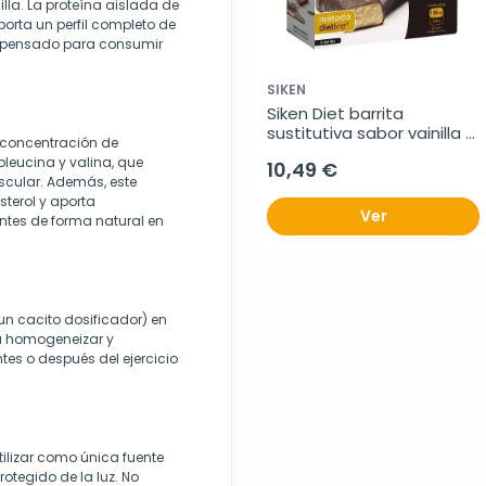
lla. La proteína aislada de
porta un perfil completo de
, pensado para consumir
SIKEN
Siken Diet barrita 
sustitutiva sabor vainilla 
a concentración de
caramelo, 5 barritas
oleucina y valina, que
10,49 €
cular. Además, este
sterol y aporta
Ver
ntes de forma natural en
n cacito dosificador) en
ta homogeneizar y
es o después del ejercicio
ilizar como única fuente
rotegido de la luz. No