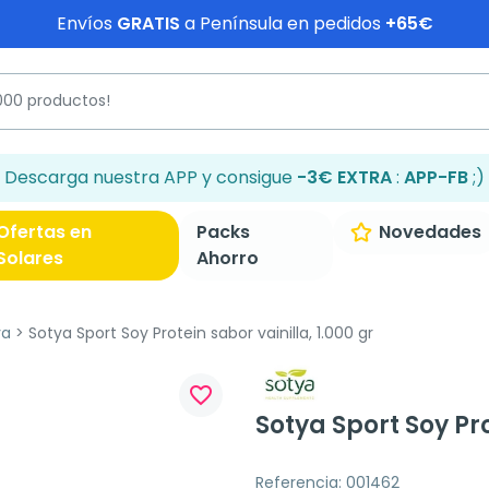
Envíos
GRATIS
a Península en pedidos
+65€
Descarga nuestra APP y consigue
-3€ EXTRA
:
APP-FB
;)
Ofertas en
Packs
Novedades
Solares
Ahorro
va
Sotya Sport Soy Protein sabor vainilla, 1.000 gr
favorite_border
Sotya Sport Soy Pro
Referencia: 001462