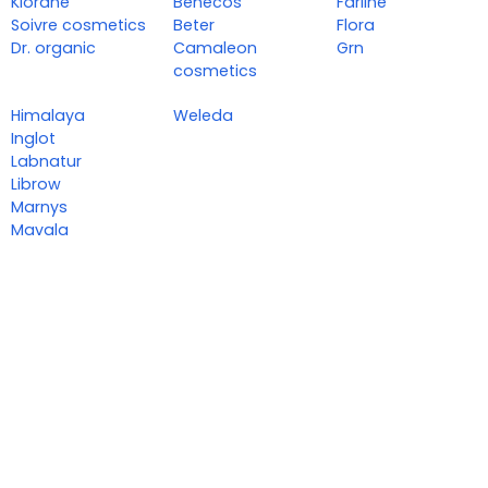
Klorane
Benecos
Farline
Soivre cosmetics
Beter
Flora
Dr. organic
Camaleon
Grn
cosmetics
Himalaya
Weleda
Inglot
Labnatur
Librow
Marnys
Mavala