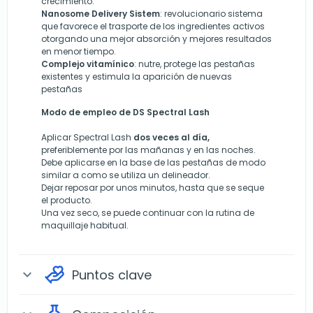
crecimiento.
Nanosome Delivery Sistem
: revolucionario sistema
que favorece el trasporte de los ingredientes activos
otorgando una mejor absorción y mejores resultados
en menor tiempo.
Complejo vitamínico
:
n
utre, protege las pestañas
existentes y estimula la aparición de nuevas
pestañas
Modo de empleo de DS Spectral Lash
Aplicar Spectral Lash
dos veces al día,
preferiblemente por las mañanas y en las noches.
Debe a
plicarse en la base de las pestañas de modo
similar a como se utiliza un delineador.
Dejar reposar por unos minutos, hasta que se seque
el producto.
Una vez seco, se puede continuar con la rutina de
maquillaje habitual.
Puntos clave
expand_more