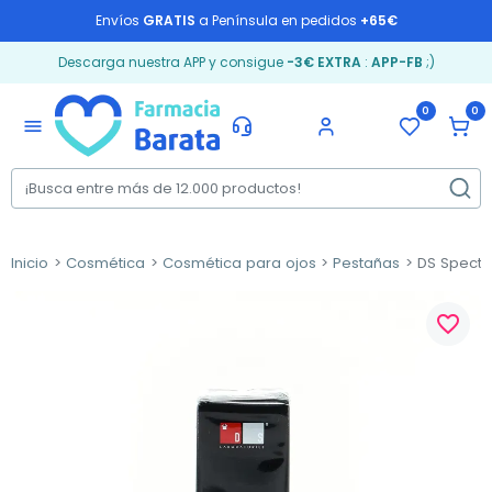
Envíos
GRATIS
a Península en pedidos
+65€
Descarga nuestra APP y consigue
-3€ EXTRA
:
APP-FB
;)
0
0
menu
Inicio
Cosmética
Cosmética para ojos
Pestañas
DS Spectra
favorite_border