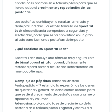
condiciones óptimas en el folículo piloso para que se
lleve a cabo el
crecimiento y repoblación de las
pestañas
.
Las pestañas contribuyen a resaltar la mirada y
darle profundidad. Por esto la fórmula de
Spectral
Lash
ofrece eficacia comprobada, seguridad y
efectividad, por lo que se ha convertido en un gran
aliado para lucir unas pestañas de impacto.
¿Qué contiene DS Spectral Lash?
Spectral Lash incluye una fórmula muy segura, libre
de bimatoprost ni latanoprost
, clínicamente
testeada para obtener resultados satisfactorios en
muy poco tiempo.
Complejo de péptidos
: llamado Miristoril
Pentapeptido – 17 estimula la expresión de los genes
de queratina y genera las condiciones ideales para
que se dé el crecimiento de pestañas con una mejor
apariencia y volumen.
Adenosina
:
p
rolonga la fase de crecimiento de la
pestaña en el folículo piloso. Engrosa y estimula el