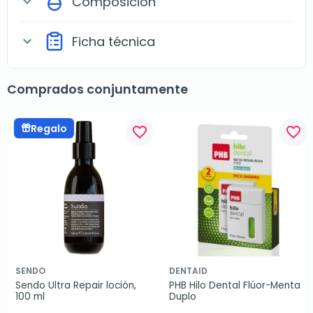
Composición
expand_more
Ficha técnica
expand_more
Comprados conjuntamente
Regalo
favorite_border
favorite_border
SENDO
DENTAID
Sendo Ultra Repair loción, 
PHB Hilo Dental Flúor-Menta 
100 ml
Duplo