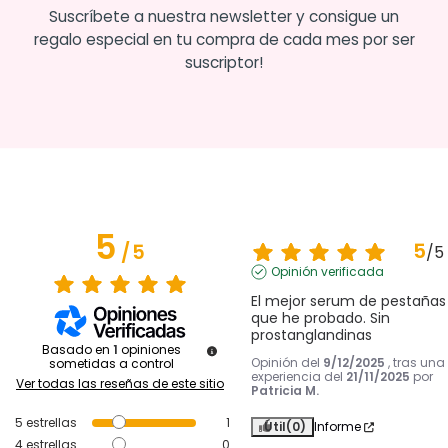
Suscríbete a nuestra newsletter y consigue un
regalo especial en tu compra de cada mes por ser
suscriptor!
5
5
/
5
/
5
Opinión verificada
El mejor serum de pestañas 
que he probado. Sin 
prostanglandinas
Basado en
1
opiniones
Opinión del
9/12/2025
, tras una
sometidas a control
experiencia del
21/11/2025
por
Ver todas las reseñas de este sitio
Patricia M.
5
estrellas
1
Útil
(0)
Informe
4
estrellas
0