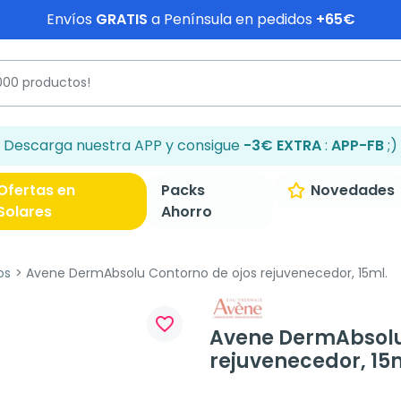
Envíos
GRATIS
a Península en pedidos
+65€
Descarga nuestra APP y consigue
-3€ EXTRA
:
APP-FB
;)
Ofertas en
Packs
Novedades
Solares
Ahorro
os
Avene DermAbsolu Contorno de ojos rejuvenecedor, 15ml.
favorite_border
Avene DermAbsolu
rejuvenecedor, 15