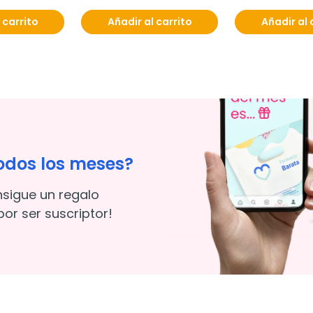
 carrito
Añadir al carrito
Añadir al 
odos los meses?
nsigue un regalo
or ser suscriptor!