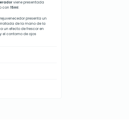
erador
viene presentada
bo con
15ml
.
 rejuvenecedor presenta un
rrollada de la mano de la
a un efecto de frescor en
y el contorno de ojos