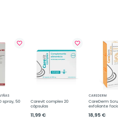
favorite_border
favorite_border
VIÑAS
CAREDERM
spray, 50 
Carevit complex 20 
CareDerm Scru
cápsulas
exfoliante facia
11,99 €
18,95 €