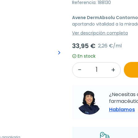
Referencia: 188130
Avene DermAbsolu Contorno 
aportando vitalidad a la mirad
Ver descripción completa
33,95 €
2,26 €/ml
keyboard_arrow_right
Siguiente
En stock
¿Necesitas 
farmacéutic
Hablamos
a ampliarla