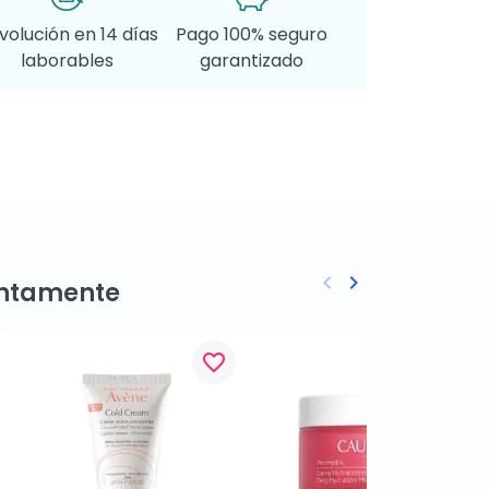
volución en 14 días
Pago 100% seguro
laborables
garantizado
keyboard_arrow_left
keyboard_arrow_right
ntamente
Anterior
Siguiente
favorite_border
favorite_border