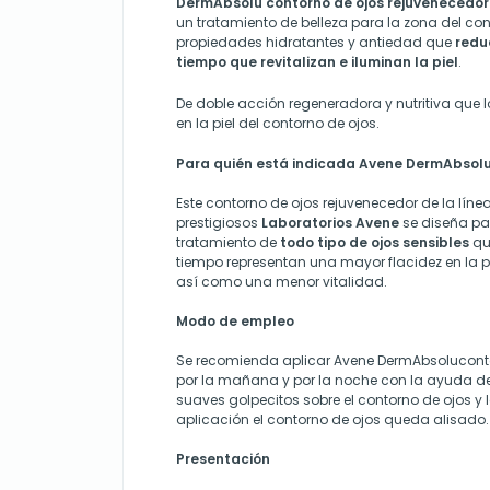
DermAbsolu contorno de ojos rejuvenecedor
un tratamiento de belleza para la zona del co
propiedades hidratantes y antiedad que
redu
tiempo que revitalizan e iluminan la piel
.
De doble acción regeneradora y nutritiva que l
en la piel del contorno de ojos.
Para quién está indicada Avene DermAbsolu
Este contorno de ojos rejuvenecedor de la lín
prestigiosos
Laboratorios Avene
se diseña pa
tratamiento de
todo tipo de ojos sensibles
qu
tiempo representan una mayor flacidez en la p
así como una menor vitalidad.
Modo de empleo
Se recomienda aplicar Avene DermAbsoluconto
por la mañana y por la noche con la ayuda de
suaves golpecitos sobre el contorno de ojos y 
aplicación el contorno de ojos queda alisado.
Presentación