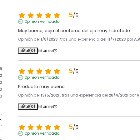
5
/
5
Opinión verificada
Muy buena, deja el contorno del ojo muy hidratado
Opinión del
1/8/2023
, tras una experiencia del
11/7/2023
por
A.A
Útil
(0)
Informe
5
5
/
5
0
Opinión verificada
0
Producto muy bueno
0
Opinión del
13/5/2021
, tras una experiencia del
28/4/2021
por
A
0
Útil
(0)
Informe
5
/
5
Opinión verificada