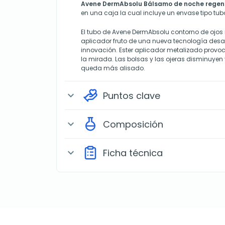
Avene DermAbsolu Bálsamo de noche regen
en una caja la cual incluye un envase tipo tu
El tubo de Avene DermAbsolu contorno de ojos
aplicador fruto de una nueva tecnología desa
innovación. Ester aplicador metalizado provoc
la mirada. Las bolsas y las ojeras disminuyen 
queda más alisado.
Puntos clave
expand_more
Composición
expand_more
Ficha técnica
expand_more