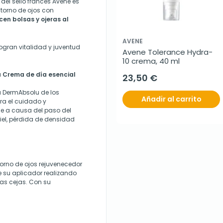
del sello francés Avene es
ntorno de ojos con
cen bolsas y ojeras al
AVENE
ogran vitalidad y juventud
Avene Tolerance Hydra-
10 crema, 40 ml
 Crema de día esencial
23,50 €
ea DermAbsolu de los
Añadir al carrito
ra el cuidado y
e a causa del paso del
iel, pérdida de densidad
rno de ojos rejuvenecedor
 su aplicador realizando
las cejas. Con su