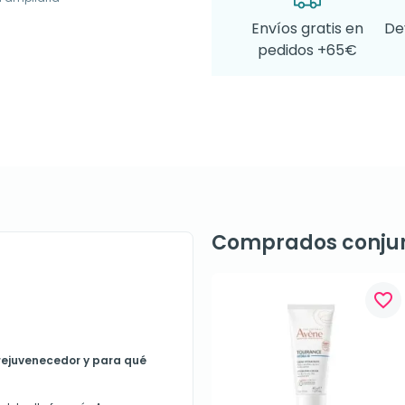
Envíos gratis en
De
pedidos +65€
Comprados conju
favorite_border
rejuvenecedor y para qué