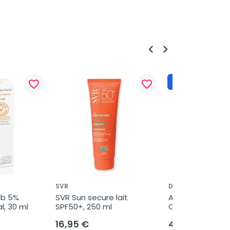
keyboard_arrow_left
keyboard_arrow_right
Regalo
favorite_border
favorite_border
SVR
DR ARTURO ALBA
b 5% 
SVR Sun secure lait 
Arturo Alba Con
l, 30 ml
SPF50+, 250 ml
Ojos Alta Eficaci
ml
16,95 €
43,35 €