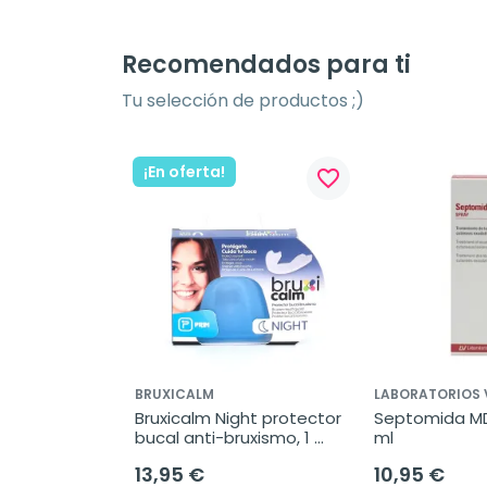
Recomendados para ti
Tu selección de productos ;)
¡En oferta!
favorite_border
favorite_border
BRUXICALM
LABORATORIOS 
e sabor 
Bruxicalm Night protector 
Septomida MD 
30 sobres
bucal anti-bruxismo, 1 
ml
protector
13,95 €
10,95 €