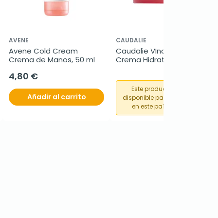
AVENE
CAUDALIE
Avene Cold Cream 
Caudalie VInohydra 
Crema de Manos, 50 ml
Crema Hidratacion 
intensa, 50 ml
4,80 €
Este producto no está
Añadir al carrito
disponible para su compra
en este país o región.