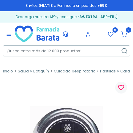
Envíos
GRATIS
a Península en pedidos
+65€
Descarga nuestra APP y consigue
-3€ EXTRA
:
APP-FB
;)
0
0
menu
Inicio
Salud y Botiquín
Cuidado Respiratorio
Pastillas y Cara
favorite_border