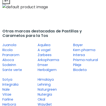
Otras marcas destacadas de Pastillas y
Caramelos para la Tos
Juanola
Aquilea
Bayer
Ricola
A vogel
Kern pharma
Pranarom
Zarbees
Intersa
Aboca
Arkopharma
Prisma natural
Sodeinn
Emser
Pileje
Sante verte
Herbalgem
Biodeta
Sotya
Himalaya
Integralia
Lehning
Nale
Naturgreen
Vitae
Nutergia
Farline
Okal
Herbora
Waydiet