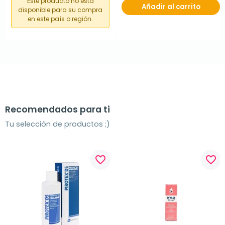
Este producto no está
Añadir al carrito
disponible para su compra
en este país o región.
Recomendados para ti
Tu selección de productos ;)
favorite_border
favorite_border