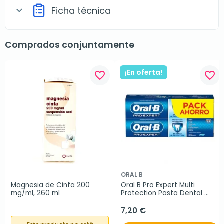
Ficha técnica
expand_more
Comprados conjuntamente
¡En oferta!
favorite_border
favorite_border
ORAL B
Magnesia de Cinfa 200 
Oral B Pro Expert Multi 
mg/ml, 260 ml
Protection Pasta Dental 
DUPLO
7,20 €