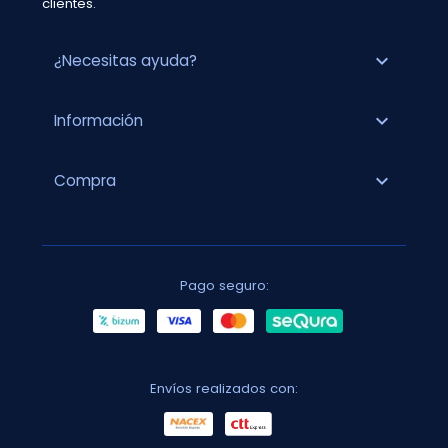
clientes.
expand_more
¿Necesitas ayuda?
expand_more
Información
expand_more
Compra
Pago seguro:
Envíos realizados con: