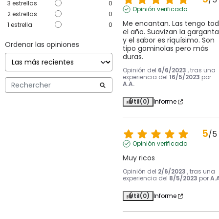
3
estrellas
0
Opinión verificada
2
estrellas
0
Me encantan. Las tengo tod
1
estrella
0
el año. Suavizan la garganta 
y el sabor es riquísimo. Son 
Ordenar las opiniones
tipo gominolas pero más 
duras.
Opinión del
6/6/2023
, tras una
experiencia del
16/5/2023
por
A.A.
Útil
(0)
Informe
5
/
5
Opinión verificada
Muy ricos
Opinión del
2/6/2023
, tras una
experiencia del
8/5/2023
por
A.A
Útil
(0)
Informe