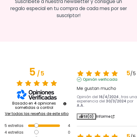
Suscríbete a nuestra newsletter y consigue un
regalo especial en tu compra de cada mes por ser
suscriptor!
5
5
/
5
/
5
Opinión verificada
Me gustan mucho
Opinión del
16/4/2024
, tras una
experiencia del
30/3/2024
por
Basado en
4
opiniones
A.A.
sometidas a control
Ver todas las reseñas de este sitio
Útil
(0)
Informe
5
estrellas
4
4
estrellas
0
5
/
5