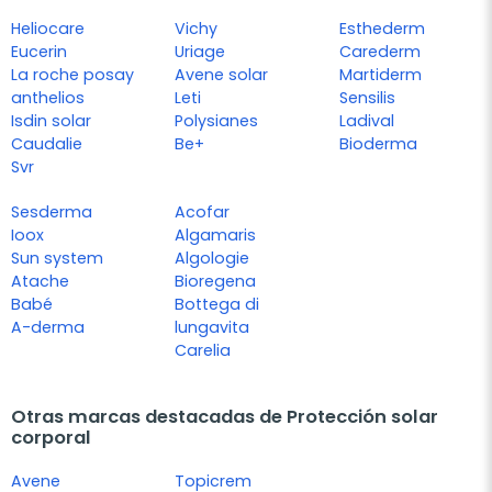
Heliocare
Vichy
Esthederm
Eucerin
Uriage
Carederm
La roche posay
Avene solar
Martiderm
anthelios
Leti
Sensilis
Isdin solar
Polysianes
Ladival
Caudalie
Be+
Bioderma
Svr
Sesderma
Acofar
Ioox
Algamaris
Sun system
Algologie
Atache
Bioregena
Babé
Bottega di
A-derma
lungavita
Carelia
Otras marcas destacadas de Protección solar
corporal
Avene
Topicrem