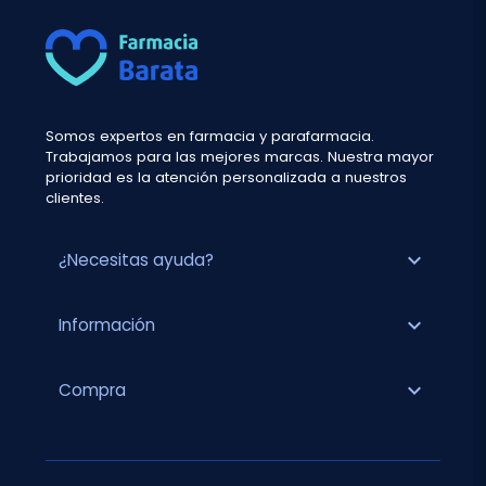
Somos expertos en farmacia y parafarmacia.
Trabajamos para las mejores marcas. Nuestra mayor
prioridad es la atención personalizada a nuestros
clientes.
expand_more
¿Necesitas ayuda?
expand_more
Información
expand_more
Compra