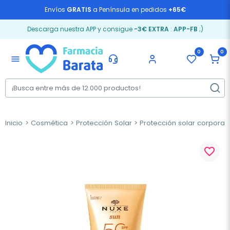
Envíos
GRATIS
a Península en pedidos
+65€
Descarga nuestra APP y consigue
-3€ EXTRA
:
APP-FB
;)
0
0
menu
Inicio
Cosmética
Protección Solar
Protección solar corporal
favorite_border