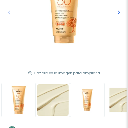
keyboard_arrow_left
keyboard_arrow_right
Anterior
Sigu
Haz clic en la imagen para ampliarla