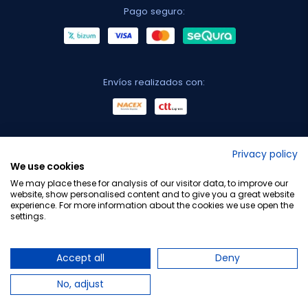
Pago seguro:
Envíos realizados con:
No lo decimos nosotros...
Privacy policy
We use cookies
¡Tu opinión es importante!
We may place these for analysis of our visitor data, to improve our
website, show personalised content and to give you a great website
experience. For more information about the cookies we use open the
settings.
Copyright © 2010-2026 Farmacia Barata S.L. Todos los
derechos reservados.
Accept all
Deny
No, adjust