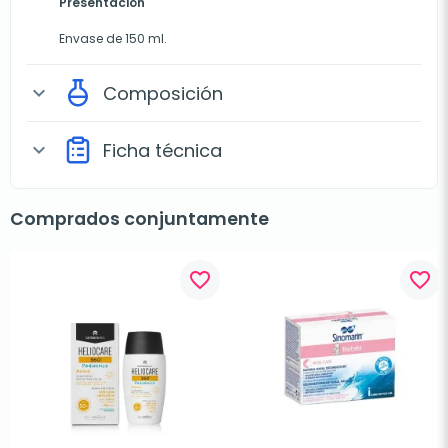
Presentación
Envase de 150 ml.
Composición
expand_more
Ficha técnica
expand_more
Comprados conjuntamente
favorite_border
favorite_border