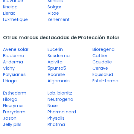
Inovance
Sensilis
Kneipp
Solgar
Lierac
Vitae
Luxmetique
Zenement
Otras marcas destacadas de Protección Solar
Avene solar
Eucerin
Bioregena
Bioderma
Sesderma
Cattier
A-derma
Apivita
Caudalie
Vichy
5punto5
Cerave
Polysianes
Acorelle
Equisalud
Uriage
Algamaris
Estel-farma
Esthederm
Lab. biarritz
Filorga
Neutrogena
Fleurymer
Nuxe
Frezyderm
Pharma nord
Jason
Physalis
Jelly pills
Rhatma