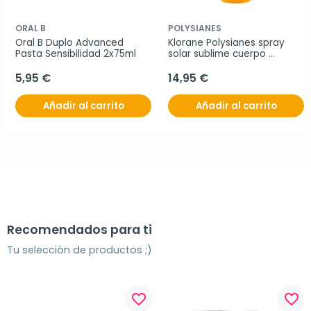
ORAL B
POLYSIANES
Oral B Duplo Advanced 
Klorane Polysianes spray 
Pasta Sensibilidad 2x75ml
solar sublime cuerpo 
SPF30+, 200 ml
5,95 €
14,95 €
Añadir al carrito
Añadir al carrito
Recomendados para ti
Tu selección de productos ;)
favorite_border
favorite_border