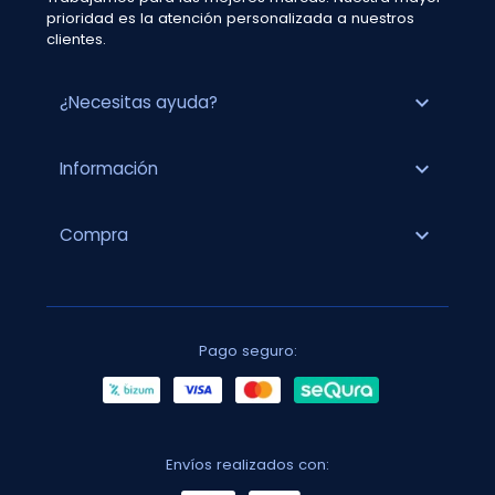
prioridad es la atención personalizada a nuestros
clientes.
expand_more
¿Necesitas ayuda?
expand_more
Información
expand_more
Compra
Pago seguro:
Envíos realizados con: