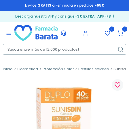
Envíos
GRATIS
a Península en pedidos
+65€
Descarga nuestra APP y consigue
-3€ EXTRA
:
APP-FB
;)
0
0
menu
Inicio
Cosmética
Protección Solar
Pastillas solares
Sunisdin
favorite_border