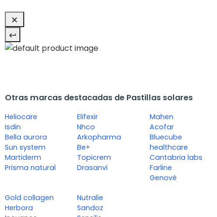
Otras marcas destacadas de Pastillas solares
Heliocare
Elifexir
Mahen
Isdin
Nhco
Acofar
Bella aurora
Arkopharma
Bluecube
Sun system
Be+
healthcare
Martiderm
Topicrem
Cantabria labs
Prisma natural
Drasanvi
Farline
Genové
Gold collagen
Nutralie
Herbora
Sandoz