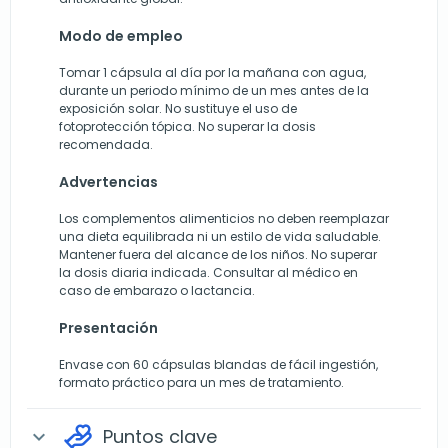
Modo de empleo
Tomar 1 cápsula al día por la mañana con agua,
durante un periodo mínimo de un mes antes de la
exposición solar. No sustituye el uso de
fotoprotección tópica. No superar la dosis
recomendada.
Advertencias
Los complementos alimenticios no deben reemplazar
una dieta equilibrada ni un estilo de vida saludable.
Mantener fuera del alcance de los niños. No superar
la dosis diaria indicadа. Consultar al médico en
caso de embarazo o lactancia.
Presentación
Envase con 60 cápsulas blandas de fácil ingestión,
formato práctico para un mes de tratamiento.
Puntos clave
expand_more