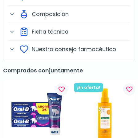
Composición
expand_more
Ficha técnica
expand_more
Nuestro consejo farmacéutico
expand_more
Comprados conjuntamente
¡En oferta!
favorite_border
favorite_border