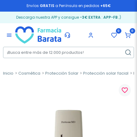
Envíos
GRATIS
a Península en pedidos
+65€
Descarga nuestra APP y consigue
-3€ EXTRA
:
APP-FB
;)
0
0
menu
Inicio
Cosmética
Protección Solar
Protección solar facial
Pe
favorite_border