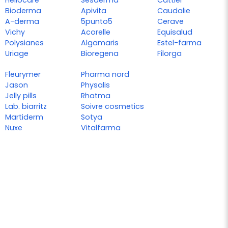
Heliocare
Sesderma
Cattier
Bioderma
Apivita
Caudalie
A-derma
5punto5
Cerave
Vichy
Acorelle
Equisalud
Polysianes
Algamaris
Estel-farma
Uriage
Bioregena
Filorga
Fleurymer
Pharma nord
Jason
Physalis
Jelly pills
Rhatma
Lab. biarritz
Soivre cosmetics
Martiderm
Sotya
Nuxe
Vitalfarma