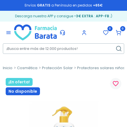
Envíos
GRATIS
a Península en pedidos
+65€
Descarga nuestra APP y consigue
-3€ EXTRA
:
APP-FB
;)
0
0
menu
Inicio
Cosmética
Protección Solar
Protectores solares niños
¡En oferta!
favorite_border
No disponible