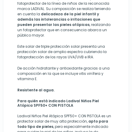
fotoprotector de la línea de niños de la reconocida
marca LADIVAL. Su composición se realiza teniendo
en cuenta la
delicadeza de la piel infantil y
además las intolerancias o irritaciones que
pueden presentar las pieles atópicas
, realizando
un fotoprotector que en consecuencia abarca un
público mayor.
Este solar de triple protección solar presenta una
protección solar de amplio espectro cubriendo la
fotoprotección de los rayos UVA/UVB e IRA.
De acción hidratante y antioxidante gracias a una
composición en la que se incluye vitis vinífera y
vitamina E.
Resistente al agua.
Para quién está indicado Ladival Niños Piel
Atópica SPF50+ CON PISTOLA
Ladival Niños Piel Atópica SPF50+ CON PISTOLA es un
protector solar de muy alta protección,
apto para
todo tipo de pieles
, pero especialmente indicado
para cuidar la piel de los niños, incluso la de