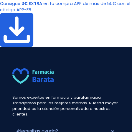
Consigue
3€ EXTRA
en tu compra APP de más de 50€ con el
código APP-FB
Somos expertos en farmacia y parafarmacia.
Trabajamos para las mejores marcas. Nuestra mayor
prioridad es la atención personalizada a nuestros
clientes.
expand_more
¿Necesitas ayuda?