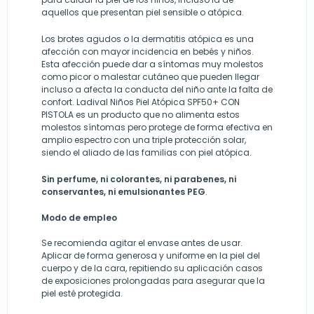
aquellos que presentan piel sensible o atópica.
Los brotes agudos o la dermatitis atópica es una
afección con mayor incidencia en bebés y niños.
Esta afección puede dar a síntomas muy molestos
como picor o malestar cutáneo que pueden llegar
incluso a afecta la conducta del niño ante la falta de
confort. Ladival Niños Piel Atópica SPF50+ CON
PISTOLA es un producto que no alimenta estos
molestos síntomas pero protege de forma efectiva en
amplio espectro con una triple protección solar,
siendo el aliado de las familias con piel atópica.
Sin perfume, ni colorantes, ni parabenes, ni
conservantes, ni emulsionantes PEG
.
Modo de empleo
Se recomienda agitar el envase antes de usar.
Aplicar de forma generosa y uniforme en la piel del
cuerpo y de la cara, repitiendo su aplicación casos
de exposiciones prolongadas para asegurar que la
piel esté protegida.