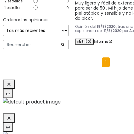
2
estrellas
0
Muy ligera y fàcil de extende
para ser de 50 . Mi hijo tiene 
1
estrella
0
piel atópica y sensible y no l
da picor.
Ordenar las opiniones
Opinión del
19/8/2020
, tras una
experiencia del
11/8/2020
por
A.
Útil
(0)
Informe
1