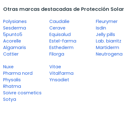
Otras marcas destacadas de Protección Solar
Polysianes
Caudalie
Fleurymer
Sesderma
Cerave
Isdin
5punto5
Equisalud
Jelly pills
Acorelle
Estel-farma
Lab. biarritz
Algamaris
Esthederm
Martiderm
Cattier
Filorga
Neutrogena
Nuxe
Vitae
Pharma nord
Vitalfarma
Physalis
Ynsadiet
Rhatma
Soivre cosmetics
Sotya