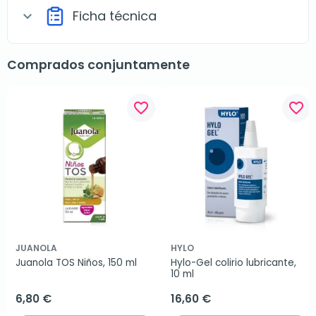
Ficha técnica
expand_more
Comprados conjuntamente
favorite_border
favorite_border
JUANOLA
HYLO
Juanola TOS Niños, 150 ml
Hylo-Gel colirio lubricante, 
10 ml
6,80 €
16,60 €