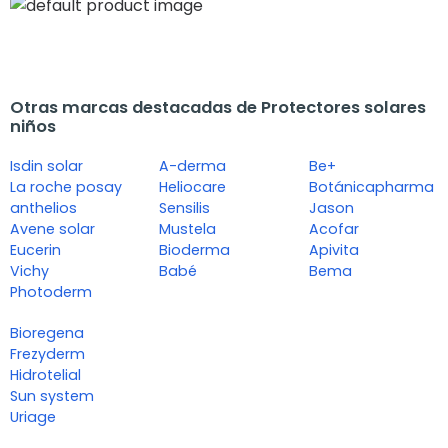
Otras marcas destacadas de Protectores solares
niños
Isdin solar
A-derma
Be+
La roche posay
Heliocare
Botánicapharma
anthelios
Sensilis
Jason
Avene solar
Mustela
Acofar
Eucerin
Bioderma
Apivita
Vichy
Babé
Bema
Photoderm
Bioregena
Frezyderm
Hidrotelial
Sun system
Uriage