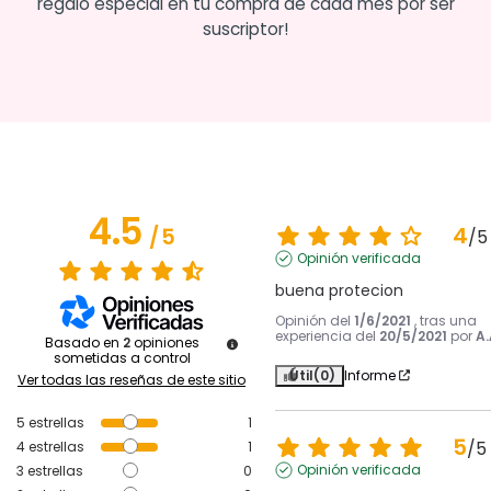
regalo especial en tu compra de cada mes por ser
suscriptor!
4.5
4
/
5
/
5
Opinión verificada
buena protecion
Opinión del
1/6/2021
, tras una
experiencia del
20/5/2021
por
A.
Basado en
2
opiniones
sometidas a control
Útil
(0)
Informe
Ver todas las reseñas de este sitio
5
estrellas
1
5
/
5
4
estrellas
1
Opinión verificada
3
estrellas
0