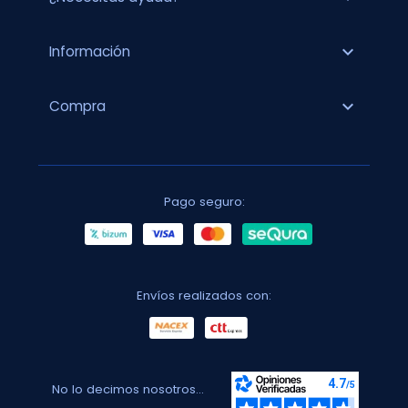
expand_more
Información
expand_more
Compra
Pago seguro:
Envíos realizados con:
No lo decimos nosotros...