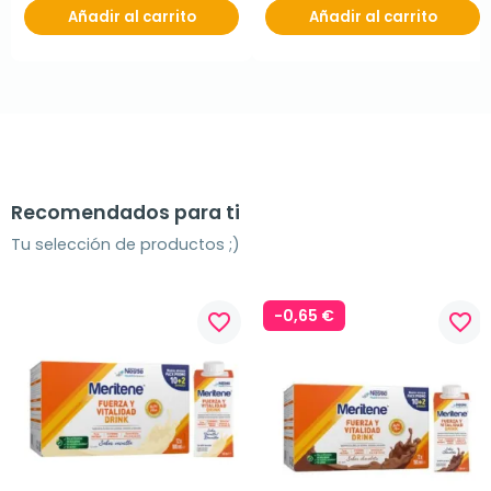
Añadir al carrito
Añadir al carrito
Recomendados para ti
Tu selección de productos ;)
-0,65 €
favorite_border
favorite_border