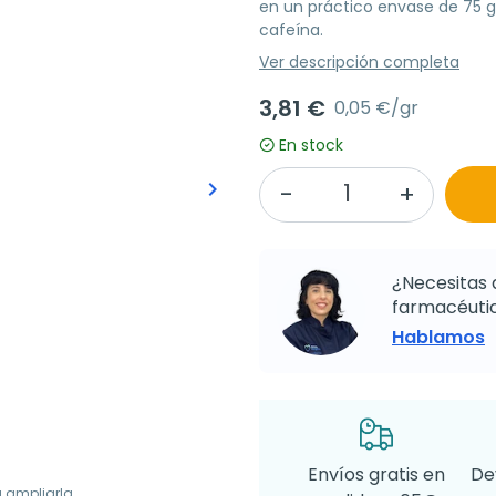
en un práctico envase de 75 g
cafeína.
Ver descripción completa
3,81 €
0,05 €/gr
En stock
keyboard_arrow_right
Siguiente
¿Necesitas 
farmacéutic
Hablamos
Envíos gratis en
De
a ampliarla