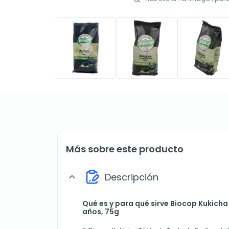
Más sobre este producto
Descripción
expand_more
Qué es y para qué sirve Biocop Kukich
años, 75g