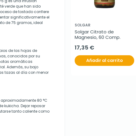
75 g es una infusión
 té verde que han sido
roceso de tostado confiere
entar significativamente el
ato de 75 gramos, ideal
SOLGAR
Solgar Citrato de 
Magnesio, 60 Comp.
17,35 €
pios de las hojas de
nas, conocidos por su
Añadir al carrito
 notas aromáticas
ial. Además, su bajo
ias tazas al día con menor
ta aproximadamente 80 °C
de kukicha. Dejar reposar
rutarse tanto caliente como