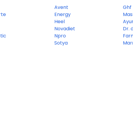
Avent
Ghf
rte
Energy
Mas
Heel
Ayu
Novadiet
Dr. 
tic
Npro
Far
Sotya
Mar