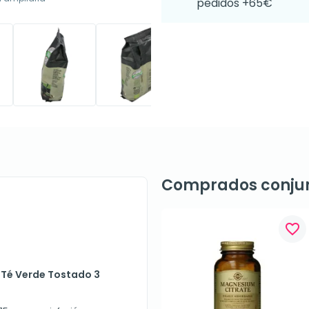
pedidos +65€
Comprados conju
favorite_border
a Té Verde Tostado 3