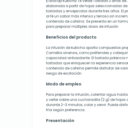
El Biocop Kukicha Té Verde Tostado 3 años de 
elaborada a partir de hojas seleccionadas de
tostadas y envejecidas durante tres años. El p
al té un sabor más intenso y terroso sin increm
contenido de cafeína. Se presenta en un form
para preparar múltiples dosis de infusión.
Beneficios del producto
La infusión de kukicha aporta compuestos pro
Camellia sinensis, como polifenoles y catequi
capacidad antioxidante. El tostado potencia
tostadas que enriquecen la experiencia sensor
contenido de cafeína permite disfrutar de var
riesgo de excitación.
Modo de empleo
Para preparar la infusión, calentar agua has
y verter sobre una cucharadita (2 g) de hojas 
durante 2–3 minutos, colar y servir. Puede disf
fría según preferencia.
Presentación