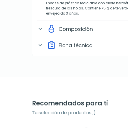
Envase de plástico reciclable con cierre hermé
frescura de las hojas. Contiene 75 g de té ver
envejecido 3 años.
Composición
expand_more
Ficha técnica
expand_more
Recomendados para ti
Tu selección de productos ;)