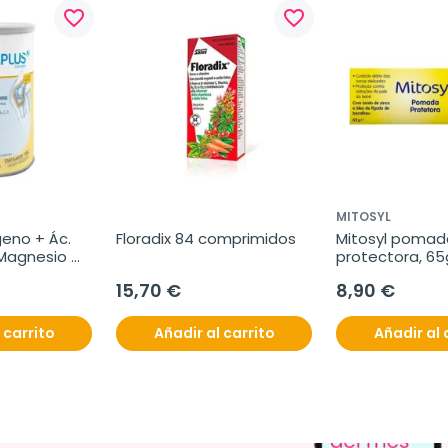
favorite_border
favorite_border
MITOSYL
eno + Ác. 
Floradix 84 comprimidos
Mitosyl pomada
 Magnesio 
protectora, 65
15,70 €
8,90 €
 carrito
Añadir al carrito
Añadir al 