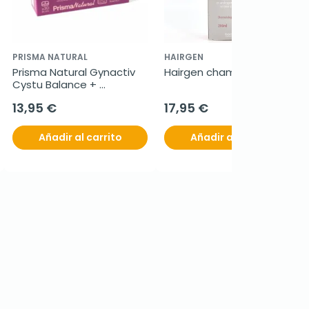
PRISMA NATURAL
HAIRGEN
Prisma Natural Gynactiv 
Hairgen champú. 200ml
Cystu Balance + 
Probióticos 180 mg, 30 
13,95 €
17,95 €
cápsulas
Añadir al carrito
Añadir al carrito