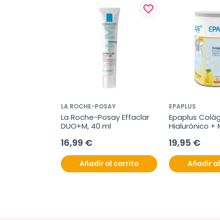
favorite_border
LA ROCHE-POSAY
EPAPLUS
La Roche-Posay Effaclar 
Epaplus Colág
DUO+M, 40 ml
Hialurónico +
Limón, 332g
16,99 €
19,95 €
Añadir al carrito
Añadir al