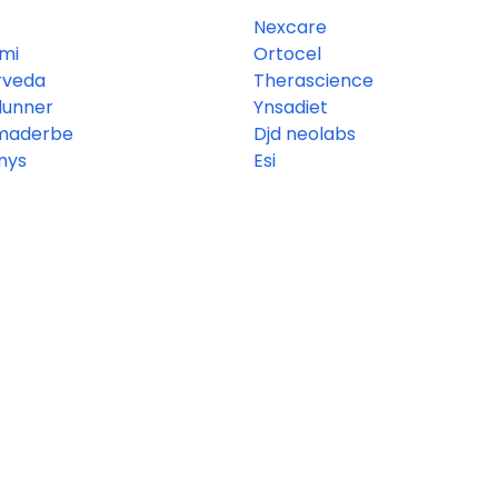
Nexcare
mi
Ortocel
rveda
Therascience
dunner
Ynsadiet
maderbe
Djd neolabs
nys
Esi