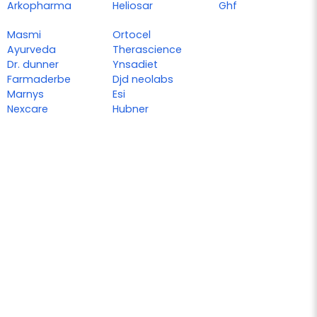
Arkopharma
Heliosar
Ghf
Masmi
Ortocel
Ayurveda
Therascience
Dr. dunner
Ynsadiet
Farmaderbe
Djd neolabs
Marnys
Esi
Nexcare
Hubner