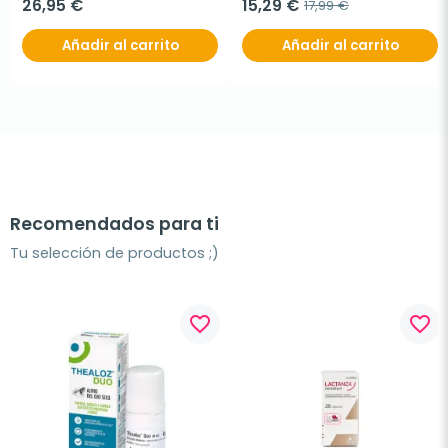
26,95 €
15,29 €
17,99 €
Añadir al carrito
Añadir al carrito
Recomendados para ti
Tu selección de productos ;)
favorite_border
favorite_border