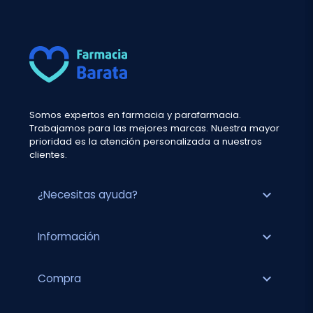
Somos expertos en farmacia y parafarmacia.
Trabajamos para las mejores marcas. Nuestra mayor
prioridad es la atención personalizada a nuestros
clientes.
expand_more
¿Necesitas ayuda?
expand_more
Información
expand_more
Compra