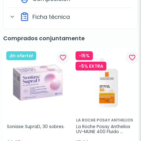
Ficha técnica
expand_more
Comprados conjuntamente
¡En oferta!
-15%
favorite_border
favorite_border
-5% EXTRA
LA ROCHE POSAY ANTHELIOS
Soniase SupraD, 30 sobres.
La Roche Posay Anthelios 
UV-MUNE 400 Fluido 
Invisible spf50+, 50ml