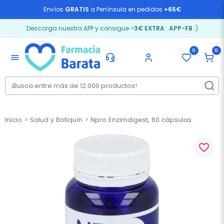
Envíos
GRATIS
a Península en pedidos
+65€
Descarga nuestra APP y consigue
-3€ EXTRA
:
APP-FB
;)
0
0
menu
Inicio
Salud y Botiquín
Npro Enzimdigest, 60 cápsulas.
favorite_border