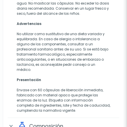
agua. No masticar las cápsulas. No exceder la dosis
diaria recomendada. Conservar en un lugar fresco y
seco, fuera del alcance de los niños.
Advertencias
No utilizar como sustitutivo de una dieta variada y
equilibrada. En caso de alergia o intolerancia a
alguno de los componentes, consultar a un
profesional sanitario antes de su uso. Si se está bajo
tratamiento farmacológico, especialmente
anticoagulantes, o en situaciones de embarazo o
lactancia, es aconsejable pedir consejo a un
médico.
Presentación
Envase con 60 cápsulas de liberación inmediata,
fabricado con material opaco que protege las
enzimas de la luz. Etiqueta con información
completa de ingredientes, lote y fecha de caducidad,
cumpliendo la normativa vigente.
Composición
expand_more