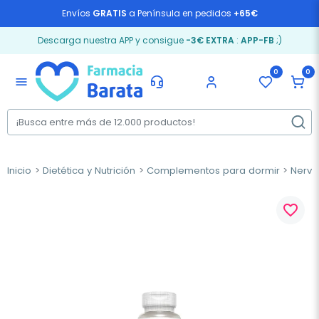
Envíos
GRATIS
a Península en pedidos
+65€
Descarga nuestra APP y consigue
-3€ EXTRA
:
APP-FB
;)
0
0
menu
Inicio
Dietética y Nutrición
Complementos para dormir
Nervi
favorite_border