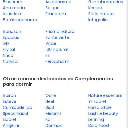
Bioserum
Arkopharma
Gsn laboratorios
Ana maría
Solgar
Kneipp
lajusticia
Pranarom
Soria natural
Botánicapharma
Integralia
Bonusan
Prisma natural
Epaplus
Sante verte
Ivb
Vitae
Hivital
100 natural
Nhco
Esi
Natysal
Fertypharm
Otras marcas destacadas de Complementos
para dormir
Boiron
Obire
Nature essential
Esteve
Heel
Ynsadiet
Cumlaude lab
Bio3
Forza vitale
Specchiasol
Melamil
Lashile beauty
Eladiet
Kal
Lehning
Angelini
Dormax
Baia food