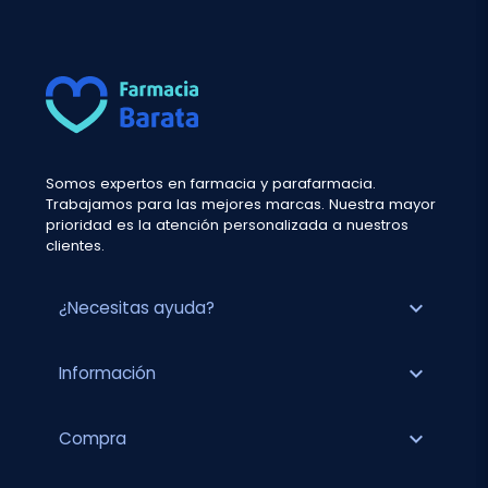
Somos expertos en farmacia y parafarmacia.
Trabajamos para las mejores marcas. Nuestra mayor
prioridad es la atención personalizada a nuestros
clientes.
expand_more
¿Necesitas ayuda?
expand_more
Información
expand_more
Compra