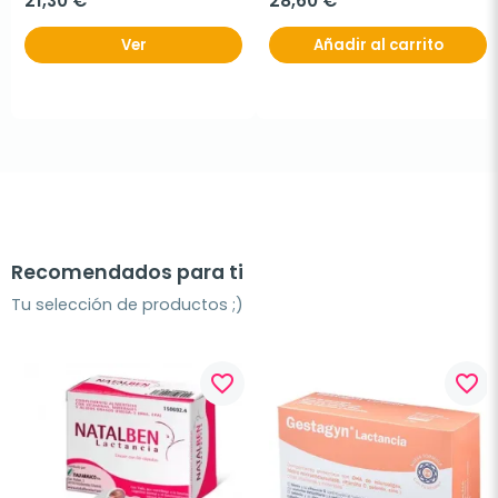
21,30 €
28,60 €
Ver
Añadir al carrito
Recomendados para ti
Tu selección de productos ;)
favorite_border
favorite_border