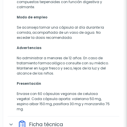
compuestos terpenoides con función digestiva y
calmante.
Modo de empleo
Se aconseja tomar una cápsula al día durante la
comida, acompañada de un vaso de agua. No
exceder la dosis recomendada.
Advertencias
No administrar a menores de 12 años. En caso de
tratamiento farmacológico consulte con su médico.
Mantener en lugar fresco y seco, lejos de la luz y del
alcance de los niños.
Presentación
Envase con 60 cápsulas veganas de celulosa
vegetal. Cada cápsula aporta: valeriana 50 mg,
espino albar 150 mg, pasiflora 30 mg y manzanilla 75
mg.
Ficha técnica
expand_more