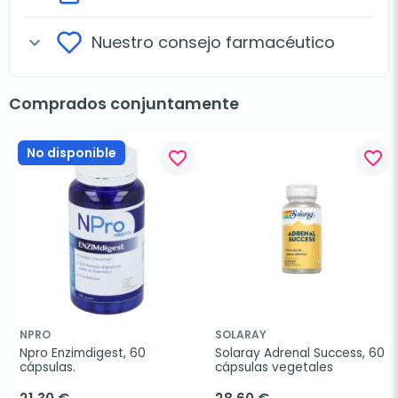
Nuestro consejo farmacéutico
expand_more
Comprados conjuntamente
No disponible
favorite_border
favorite_border
NPRO
SOLARAY
Npro Enzimdigest, 60 
Solaray Adrenal Success, 60 
cápsulas.
cápsulas vegetales