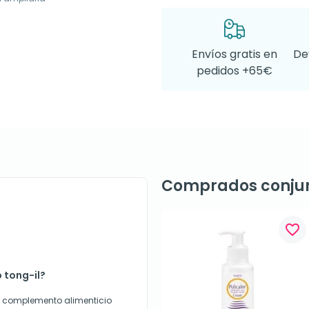
Envíos gratis en
De
pedidos +65€
Comprados conju
favorite_border
p tong-il?
 un complemento alimenticio