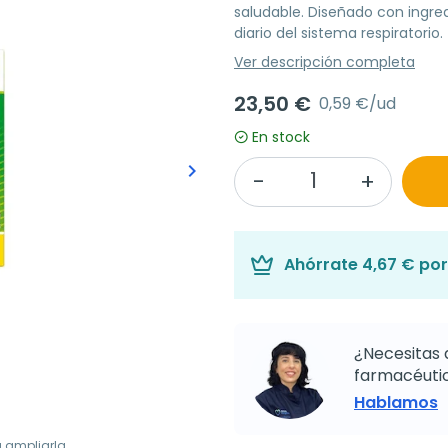
saludable. Diseñado con ingred
diario del sistema respiratorio.
Ver descripción completa
23,50 €
0,59 €/ud
En stock
keyboard_arrow_right
Siguiente
Ahórrate
4,67 €
por
¿Necesitas 
farmacéutic
Hablamos
a ampliarla