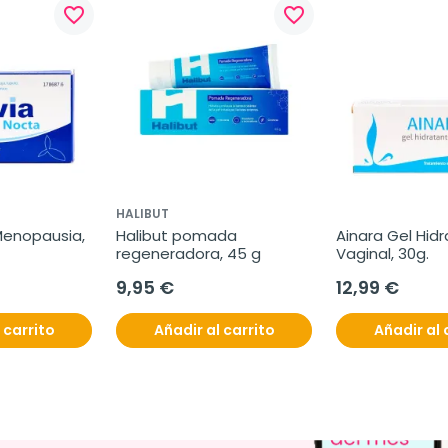
favorite_border
favorite_border
HALIBUT
Menopausia, 
Halibut pomada 
Ainara Gel Hidr
regeneradora, 45 g
Vaginal, 30g.
9,95 €
12,99 €
 carrito
Añadir al carrito
Añadir al 