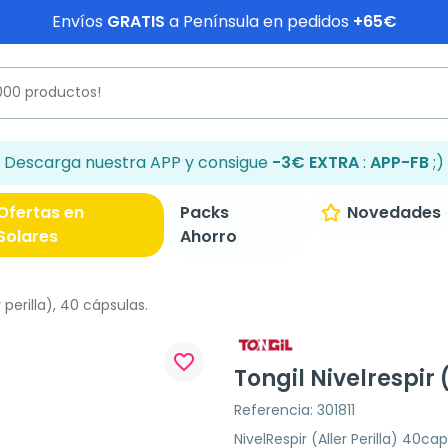
Envíos
GRATIS
a Península en pedidos
+65€
Descarga nuestra APP y consigue
-3€ EXTRA
:
APP-FB
;)
Ofertas en
Packs
Novedades
Solares
Ahorro
r perilla), 40 cápsulas.
favorite_border
Tongil Nivelrespir 
Referencia: 301811
NivelRespir (Aller Perilla) 40