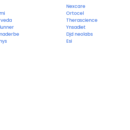
Nexcare
mi
Ortocel
rveda
Therascience
dunner
Ynsadiet
maderbe
Djd neolabs
nys
Esi