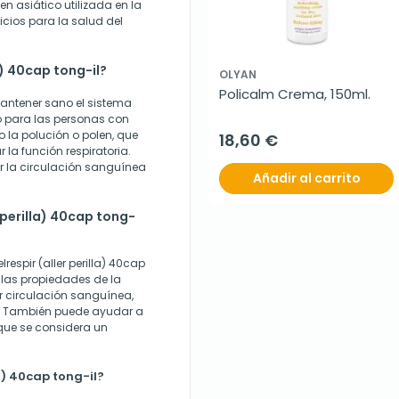
en asiático utilizada en la
icios para la salud del
la) 40cap tong-il?
OLYAN
Policalm Crema, 150ml.
antener sano el sistema
so para las personas con
 la polución o polen, que
18,60 €
 la función respiratoria.
ar la circulación sanguínea
Añadir al carrito
r perilla) 40cap tong-
respir (aller perilla) 40cap
 las propiedades de la
or circulación sanguínea,
. También puede ayudar a
 que se considera un
la) 40cap tong-il?