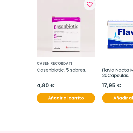
favorite_border
CASEN RECORDATI
Casenbiotic, 5 sobres.
Flavia Nocta 
30Cápsulas.
4,80 €
17,95 €
Añadir al carrito
Añadir al