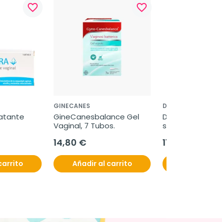
favorite_border
favorite_border
GINECANES
DUCRAY
atante 
GineCanesbalance Gel 
Ducray Elution 
Vaginal, 7 Tubos.
suave equilibran
14,80 €
11,95 €
carrito
Añadir al carrito
Añadir al c