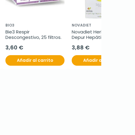
BIO3
NOVADIET
Bie3 Respir 
Novadiet Herbodiet 
Descongestivo, 25 filtros.
Depur Hepática, 20 Filtros
3,60 €
3,88 €
Añadir al carrito
Añadir al carrito