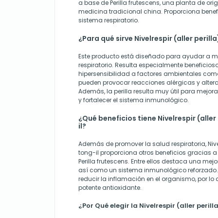
a base de Perilla frutescens, una planta de orig
medicina tradicional china. Proporciona benef
sistema respiratorio.
¿Para qué sirve Nivelrespir (aller peril
Este producto está diseñado para ayudar a m
respiratorio. Resulta especialmente beneficio
hipersensibilidad a factores ambientales como
pueden provocar reacciones alérgicas y alterar
Además, la perilla resulta muy útil para mejor
y fortalecer el sistema inmunológico.
¿Qué beneficios tiene Nivelrespir (alle
il?
Además de promover la salud respiratoria, Nivel
tong-il proporciona otros beneficios gracias a
Perilla frutescens. Entre ellos destaca una mej
así como un sistema inmunológico reforzado
reducir la inflamación en el organismo, por lo
potente antioxidante.
¿Por Qué elegir la Nivelrespir (aller peril