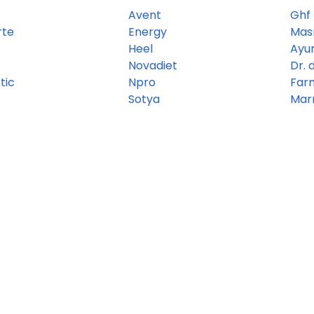
Avent
Ghf
rte
Energy
Mas
Heel
Ayu
Novadiet
Dr. 
tic
Npro
Far
Sotya
Mar