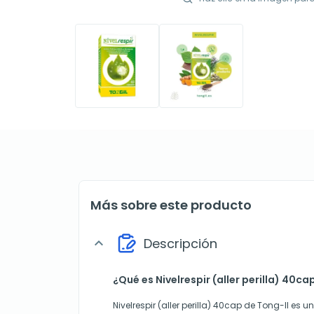
Más sobre este producto
Descripción
expand_more
¿Qué es Nivelrespir (aller perilla) 40ca
Nivelrespir (aller perilla) 40cap de Tong-Il es