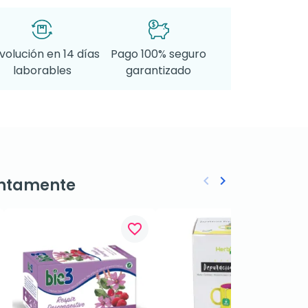
volución en 14 días
Pago 100% seguro
laborables
garantizado
keyboard_arrow_left
keyboard_arrow_right
ntamente
Anterior
Siguiente
favorite_border
favorite_border