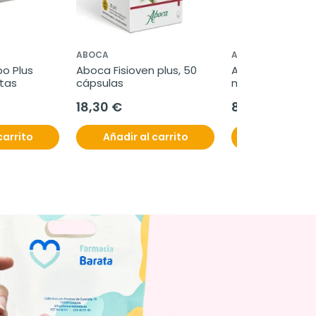
ABOCA
ABOCA
o Plus 
Aboca Fisioven plus, 50 
Aboca MeliLax 
itas
cápsulas
microenema con
promelaxin, 6 u
18,30 €
8,95 €
carrito
Añadir al carrito
Añadir al c