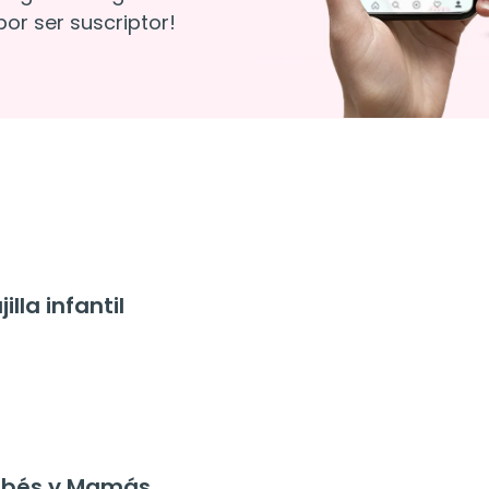
or ser suscriptor!
la infantil
ebés y Mamás