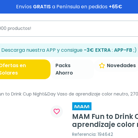
Envíos
GRATIS
a Península en pedidos
+65€
Descarga nuestra APP y consigue
-3€ EXTRA
:
APP-FB
;)
Ofertas en
Packs
Novedades
Solares
Ahorro
 to Drink Cup Night&Day Vaso de aprendizaje color neutro, 27
favorite_border
MAM Fun to Drink
aprendizaje color 
Referencia: 194642