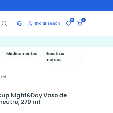
0
0
Iniciar sesión
Medicamentos
Nuestras
marcas
0 ml
 Cup Night&Day Vaso de
neutro, 270 ml