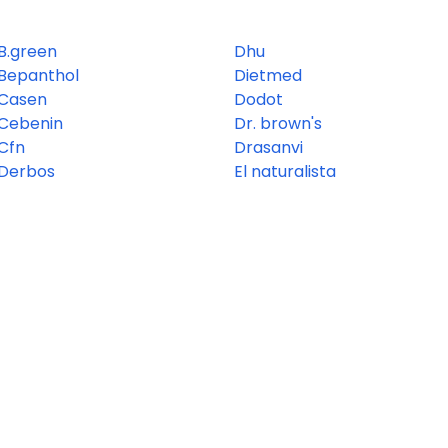
B.green
Dhu
Bepanthol
Dietmed
Casen
Dodot
Cebenin
Dr. brown's
Cfn
Drasanvi
Derbos
El naturalista