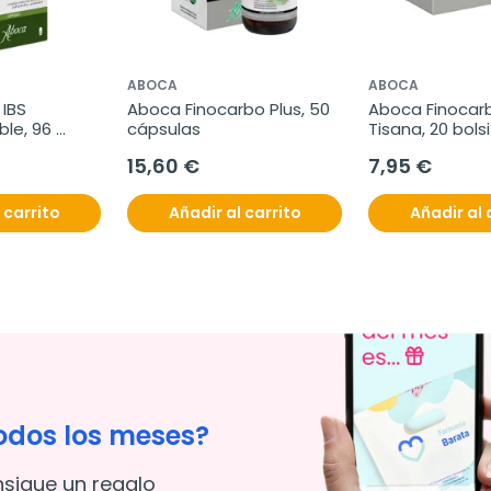
ABOCA
ABOCA
IBS 
Aboca Finocarbo Plus, 50 
Aboca Finocarb
ble, 96 
cápsulas
Tisana, 20 bols
15,60 €
7,95 €
 carrito
Añadir al carrito
Añadir al 
odos los meses?
nsigue un regalo