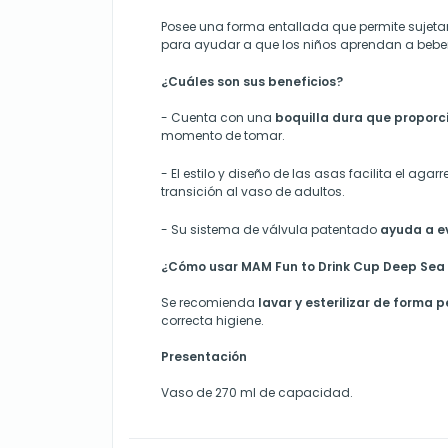
Posee una forma entallada que permite sujeta
para ayudar a que los niños aprendan a beber 
¿Cuáles son sus beneficios?
-
Cuenta con una
boquilla dura que propor
momento de tomar.
-
El estilo y diseño de las asas facilita el agar
transición al vaso de adultos.
-
Su sistema de válvula patentado
ayuda a ev
¿Cómo usar MAM Fun to Drink Cup Deep Sea
Se recomienda
lavar y esterilizar de forma p
correcta higiene.
Presentación
Vaso de 270 ml de capacidad.