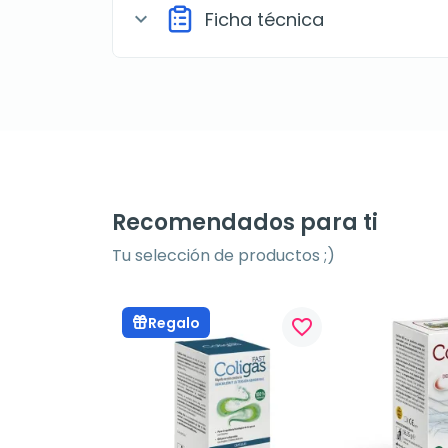
Ficha técnica
expand_more
Recomendados para ti
Tu selección de productos ;)
Regalo
favorite_border