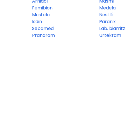
Arnidol
Masmi
Femibion
Medela
Mustela
Nestlé
Isdin
Paranix
Sebamed
Lab. biarritz
Pranarom
Urtekram