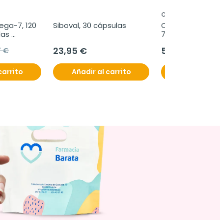
CURAPROX
a-7, 120 
Siboval, 30 cápsulas
Curaprox Enzycal
as 
75ml
23,95 €
5,80 €
7 €
carrito
Añadir al carrito
Añadir al c