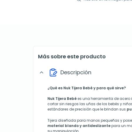
Más sobre este producto
Descripción
expand_more
¿Qué es Nuk Tijera Bebé y para qué sirve?
Nuk Tijera Bebé
es una herramienta de acero 
cortar sin riesgos las uñas de los bebés y niñ
estándares de precisión que le brindan sus
pu
Tijera diseñada para manos pequeñas y pos
material blando y antideslizante
para un ma
su manipulación.