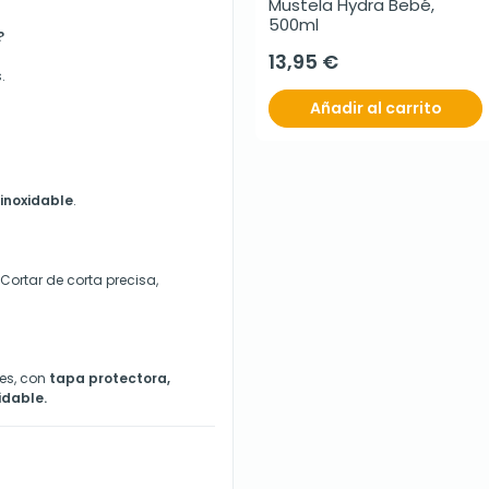
Mustela Hydra Bebé, 
500ml
?
13,95 €
.
Añadir al carrito
inoxidable
.
ortar de corta precisa,
res, con
tapa protectora,
idable.