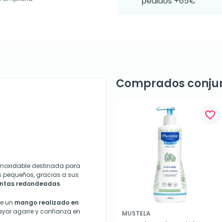
pedidos +65€
Comprados conju
favorite_border
inoxidable destinada para
os pequeños, gracias a sus
ntas redondeadas
.
ee un
mango realizado en
yor agarre y confianza en
MUSTELA