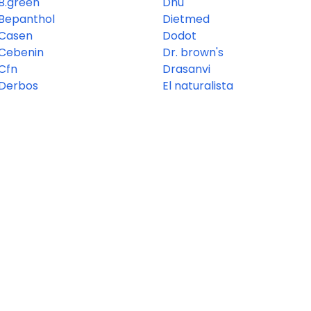
B.green
Dhu
Bepanthol
Dietmed
Casen
Dodot
Cebenin
Dr. brown's
Cfn
Drasanvi
Derbos
El naturalista