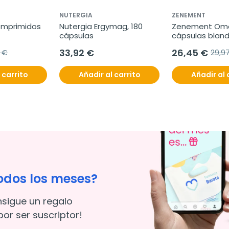
NUTERGIA
ZENEMENT
comprimidos
Nutergia Ergymag, 180 
Zenement Omeg
cápsulas
cápsulas bland
veganas
33,92 €
26,45 €
5 €
29,9
 carrito
Añadir al carrito
Añadir al 
odos los meses?
nsigue un regalo
or ser suscriptor!