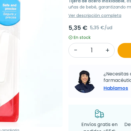
Tijera de acero inoxidable
, e
uñas de bebé, garantizando ma
Ver descripción completa
5,35 €
5,35 €/ud
En stock
¿Necesitas 
farmacéutic
Hablamos
Envíos gratis en
De
a ampliarla