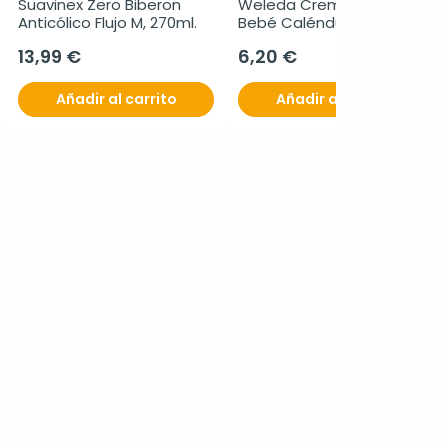
Suavinex Zero Biberon 
Weleda Crema Pañal 
Anticólico Flujo M, 270ml.
Bebé Caléndula, 75 ml
13,99 €
6,20 €
Añadir al carrito
Añadir al carrito