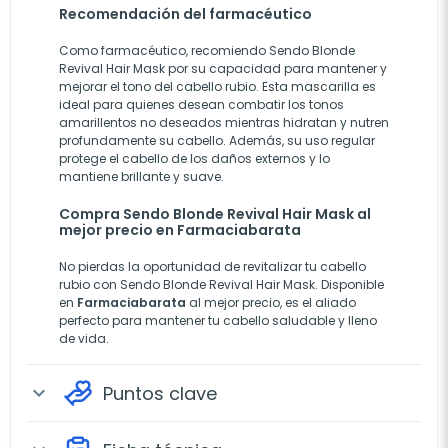
Recomendación del farmacéutico
Como farmacéutico, recomiendo Sendo Blonde
Revival Hair Mask por su capacidad para mantener y
mejorar el tono del cabello rubio. Esta mascarilla es
ideal para quienes desean combatir los tonos
amarillentos no deseados mientras hidratan y nutren
profundamente su cabello. Además, su uso regular
protege el cabello de los daños externos y lo
mantiene brillante y suave.
Compra Sendo Blonde Revival Hair Mask al
mejor precio en Farmaciabarata
No pierdas la oportunidad de revitalizar tu cabello
rubio con Sendo Blonde Revival Hair Mask. Disponible
en
Farmaciabarata
al mejor precio, es el aliado
perfecto para mantener tu cabello saludable y lleno
de vida.
Puntos clave
expand_more