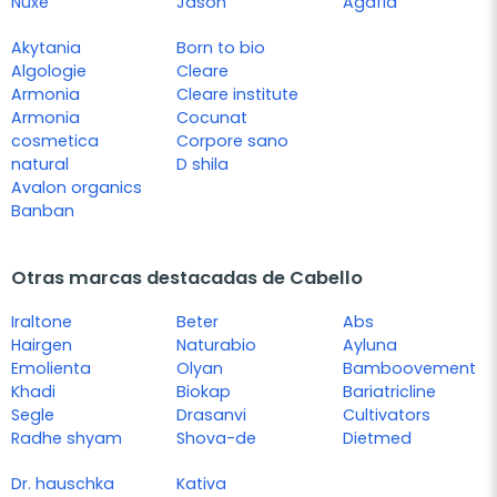
Nuxe
Jason
Agafia
Akytania
Born to bio
Algologie
Cleare
Armonia
Cleare institute
Armonia
Cocunat
cosmetica
Corpore sano
natural
D shila
Avalon organics
Banban
Otras marcas destacadas de Cabello
Iraltone
Beter
Abs
Hairgen
Naturabio
Ayluna
Emolienta
Olyan
Bamboovement
Khadi
Biokap
Bariatricline
Segle
Drasanvi
Cultivators
Radhe shyam
Shova-de
Dietmed
Dr. hauschka
Kativa