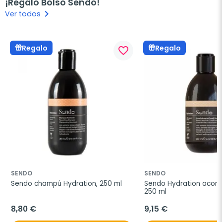
¡Regalo Bolso Sendo!
keyboard_arrow_right
Ver todos
Regalo
Regalo
favorite_border
SENDO
SENDO
Sendo champú Hydration, 250 ml
Sendo Hydration acondi
250 ml
8,80 €
9,15 €