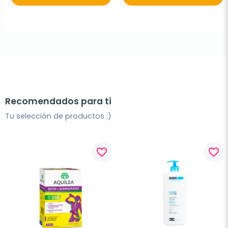
Recomendados para ti
Tu selección de productos ;)
favorite_border
favorite_border