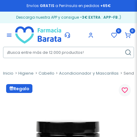
Envíos
GRATIS
a Península en pedidos
+65€
Descarga nuestra APP y consigue
-3€ EXTRA
:
APP-FB
;)
0
0
menu
Inicio
Higiene
Cabello
Acondicionador y Mascarillas
Sendo 
Regalo
favorite_border