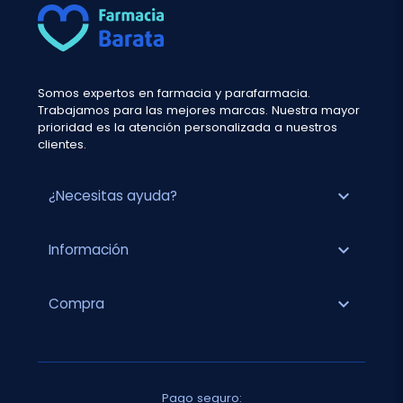
Somos expertos en farmacia y parafarmacia.
Trabajamos para las mejores marcas. Nuestra mayor
prioridad es la atención personalizada a nuestros
clientes.
expand_more
¿Necesitas ayuda?
expand_more
Información
expand_more
Compra
Pago seguro: