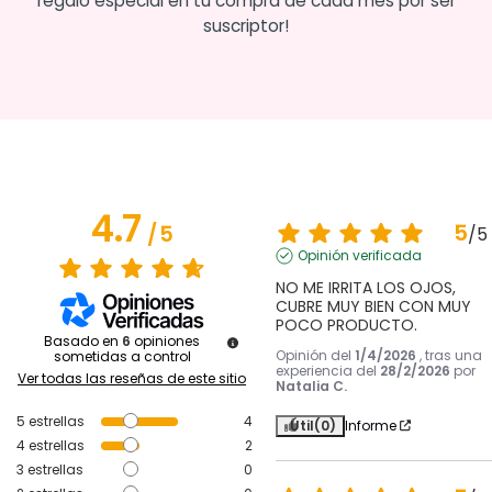
regalo especial en tu compra de cada mes por ser
suscriptor!
4.7
5
/
5
/
5
Opinión verificada
NO ME IRRITA LOS OJOS, 
CUBRE MUY BIEN CON MUY 
POCO PRODUCTO.
Basado en
6
opiniones
Opinión del
1/4/2026
, tras una
sometidas a control
experiencia del
28/2/2026
por
Ver todas las reseñas de este sitio
Natalia C.
5
estrellas
4
Útil
(0)
Informe
4
estrellas
2
3
estrellas
0