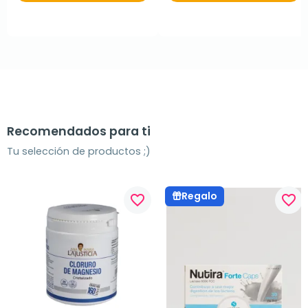
Recomendados para ti
Tu selección de productos ;)
Regalo
favorite_border
favorite_border