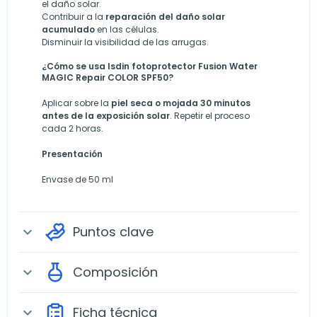
el daño solar.
Contribuir a la
reparación del daño solar
acumulado
en las células.
Disminuir la visibilidad de las arrugas.
¿Cómo se usa Isdin fotoprotector Fusion Water
MAGIC Repair COLOR SPF50?
Aplicar sobre la
piel seca o mojada 30 minutos
antes de la exposición solar
. Repetir el proceso
cada 2 horas.
Presentación
Envase de 50 ml
Puntos clave
expand_more
Composición
expand_more
Ficha técnica
expand_more