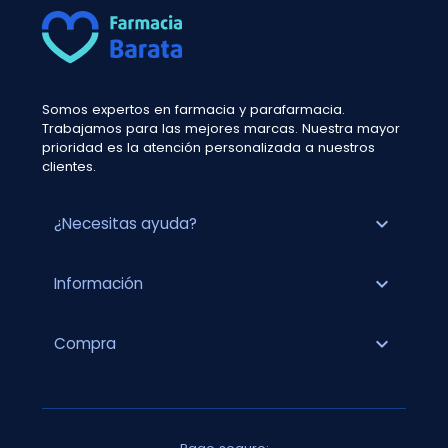
Somos expertos en farmacia y parafarmacia.
Trabajamos para las mejores marcas. Nuestra mayor
prioridad es la atención personalizada a nuestros
clientes.
expand_more
¿Necesitas ayuda?
expand_more
Información
expand_more
Compra