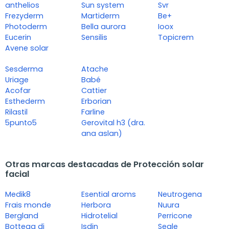
anthelios
Sun system
Svr
Frezyderm
Martiderm
Be+
Photoderm
Bella aurora
Ioox
Eucerin
Sensilis
Topicrem
Avene solar
Sesderma
Atache
Uriage
Babé
Acofar
Cattier
Esthederm
Erborian
Rilastil
Farline
5punto5
Gerovital h3 (dra.
ana aslan)
Otras marcas destacadas de Protección solar
facial
Medik8
Esential aroms
Neutrogena
Frais monde
Herbora
Nuura
Bergland
Hidrotelial
Perricone
Bottega di
Isdin
Segle