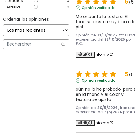
5
2
estrellas
0
/
5
1
estrella
0
Opinión verificada
Me encanta la textura. El 
Ordenar las opiniones
tono se ajusta muy bien a la
piel.
Opinión del
13/11/2025
, tras una
experiencia del
22/10/2025
por
P.C.
Útil
(0)
Informe
5
/
5
Opinión verificada
aún no la he probado, pero si
en la mano y el color y 
textura se ajusta
Opinión del
30/5/2024
, tras un
experiencia del
8/5/2024
por
A.
Útil
(0)
Informe