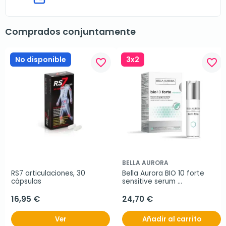
Comprados conjuntamente
No disponible
3x2
favorite_border
favorite_border
BELLA AURORA
RS7 articulaciones, 30 
Bella Aurora BIO 10 forte 
cápsulas
sensitive serum 
despigmentante, 30 ml
16,95 €
24,70 €
Ver
Añadir al carrito