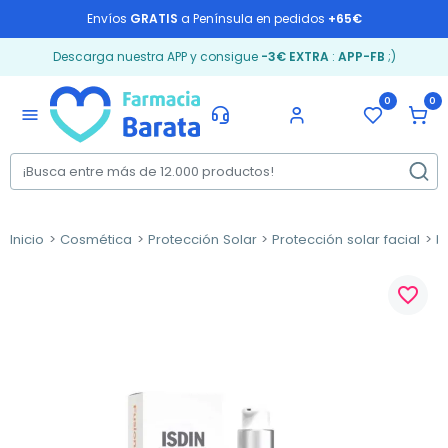
Envíos
GRATIS
a Península en pedidos
+65€
Descarga nuestra APP y consigue
-3€ EXTRA
:
APP-FB
;)
0
0
menu
Inicio
Cosmética
Protección Solar
Protección solar facial
M
favorite_border