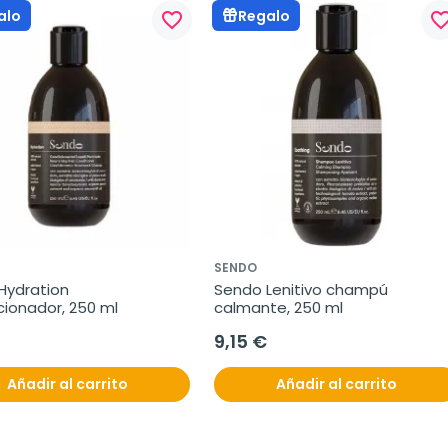
alo
Regalo
favorite_border
favorite_bo
SENDO
ydration 
Sendo Lenitivo champú 
cionador, 250 ml
calmante, 250 ml
9,15 €
Añadir al carrito
Añadir al carrito