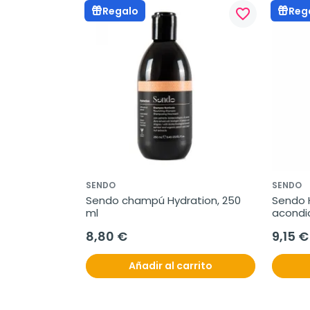
Regalo
Reg
favorite_border
SENDO
SENDO
Sendo champú Hydration, 250 
Sendo H
ml
acondi
8,80 €
9,15 €
Añadir al carrito