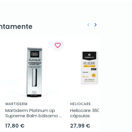
keyboard_arrow_left
keyboard_arrow_right
ntamente
Anterior
Siguiente
favorite_border
favorite_border
MARTIDERM
HELIOCARE
Martiderm Platinum Lip 
Heliocare 360, 30 
Supreme Balm bálsamo 
cápsulas
labios, 4,5 ml
17,80 €
27,99 €