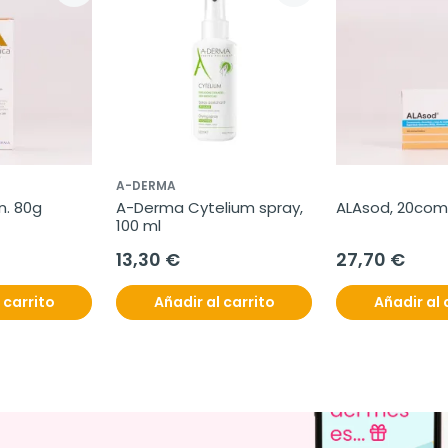
A-DERMA
n. 80g
A-Derma Cytelium spray, 
ALAsod, 20com
100 ml
13,30 €
27,70 €
 carrito
Añadir al carrito
Añadir al 