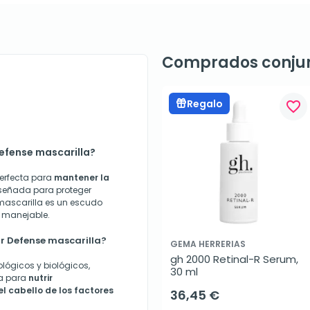
Comprados conju
Regalo
favorite_border
Defense mascarilla?
perfecta para
mantener la
señada para proteger
 mascarilla es un escudo
y manejable.
or Defense mascarilla?
GEMA HERRERIAS
gh 2000 Retinal-R Serum, 
lógicos y biológicos,
30 ml
da para
nutrir
l cabello de los factores
36,45 €