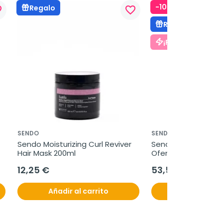
-10%
Regalo
rder
favorite_border
Regalo
¡Pack Ahorro!
SENDO
SENDO
Sendo Moisturizing Curl Reviver 
Sendo Styling cristal
Hair Mask 200ml
Oferta Duplo 2x 100
12,25 €
53,50 €
Añadir al carrito
Añadir al c