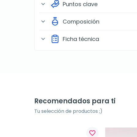
Puntos clave
expand_more
Composición
expand_more
Ficha técnica
expand_more
Recomendados para ti
Tu selección de productos ;)
favorite_border