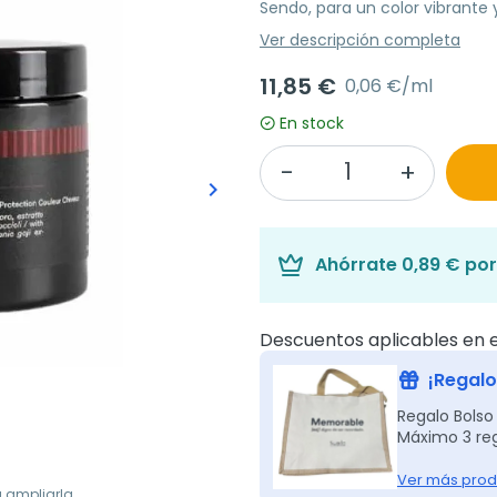
Sendo, para un color vibrante 
Ver descripción completa
11,85 €
0,06 €/ml
En stock
keyboard_arrow_right
Siguiente
Ahórrate
0,89 €
por
Descuentos aplicables en e
¡Regalo
Regalo Bols
Máximo 3 reg
Ver más prod
a ampliarla