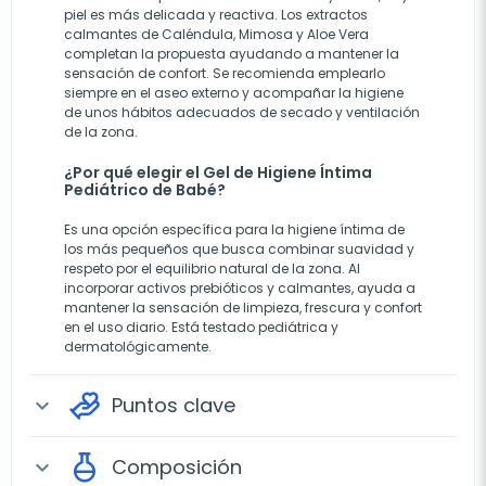
piel es más delicada y reactiva. Los extractos
calmantes de Caléndula, Mimosa y Aloe Vera
completan la propuesta ayudando a mantener la
sensación de confort. Se recomienda emplearlo
siempre en el aseo externo y acompañar la higiene
de unos hábitos adecuados de secado y ventilación
de la zona.
¿Por qué elegir el Gel de Higiene Íntima
Pediátrico de Babé?
Es una opción específica para la higiene íntima de
los más pequeños que busca combinar suavidad y
respeto por el equilibrio natural de la zona. Al
incorporar activos prebióticos y calmantes, ayuda a
mantener la sensación de limpieza, frescura y confort
en el uso diario. Está testado pediátrica y
dermatológicamente.
Puntos clave
expand_more
Composición
expand_more