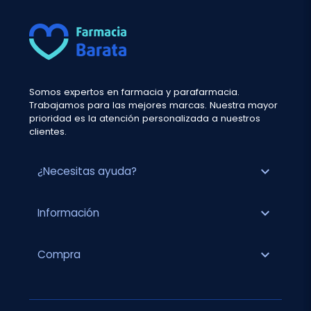
Somos expertos en farmacia y parafarmacia.
Trabajamos para las mejores marcas. Nuestra mayor
prioridad es la atención personalizada a nuestros
clientes.
expand_more
¿Necesitas ayuda?
expand_more
Información
expand_more
Compra