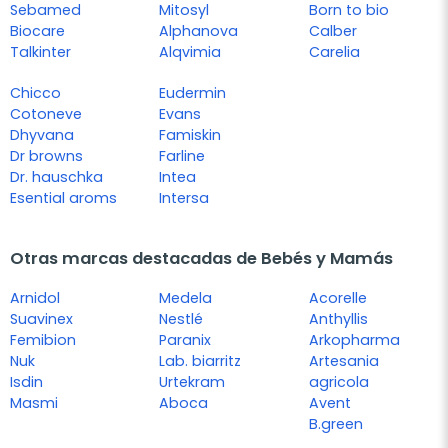
Sebamed
Mitosyl
Born to bio
Biocare
Alphanova
Calber
Talkinter
Alqvimia
Carelia
Chicco
Eudermin
Cotoneve
Evans
Dhyvana
Famiskin
Dr browns
Farline
Dr. hauschka
Intea
Esential aroms
Intersa
Otras marcas destacadas de Bebés y Mamás
Arnidol
Medela
Acorelle
Suavinex
Nestlé
Anthyllis
Femibion
Paranix
Arkopharma
Nuk
Lab. biarritz
Artesania
Isdin
Urtekram
agricola
Masmi
Aboca
Avent
B.green