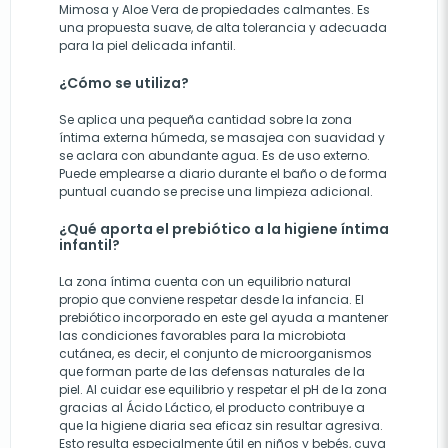
Mimosa y Aloe Vera de propiedades calmantes. Es
una propuesta suave, de alta tolerancia y adecuada
para la piel delicada infantil.
¿Cómo se utiliza?
Se aplica una pequeña cantidad sobre la zona
íntima externa húmeda, se masajea con suavidad y
se aclara con abundante agua. Es de uso externo.
Puede emplearse a diario durante el baño o de forma
puntual cuando se precise una limpieza adicional.
¿Qué aporta el prebiótico a la higiene íntima
infantil?
La zona íntima cuenta con un equilibrio natural
propio que conviene respetar desde la infancia. El
prebiótico incorporado en este gel ayuda a mantener
las condiciones favorables para la microbiota
cutánea, es decir, el conjunto de microorganismos
que forman parte de las defensas naturales de la
piel. Al cuidar ese equilibrio y respetar el pH de la zona
gracias al Ácido Láctico, el producto contribuye a
que la higiene diaria sea eficaz sin resultar agresiva.
Esto resulta especialmente útil en niños y bebés, cuya