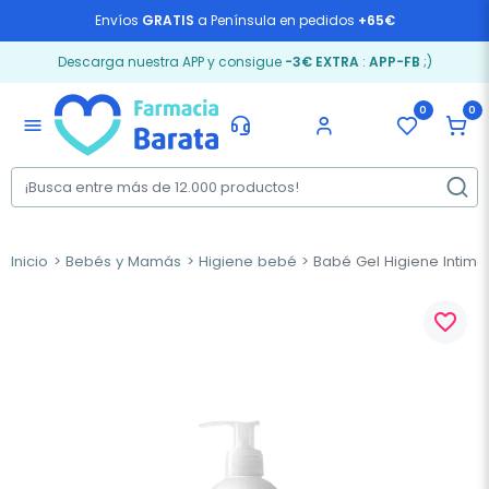
Envíos
GRATIS
a Península en pedidos
+65€
Descarga nuestra APP y consigue
-3€ EXTRA
:
APP-FB
;)
0
0
menu
Inicio
Bebés y Mamás
Higiene bebé
Babé Gel Higiene Intima 
favorite_border