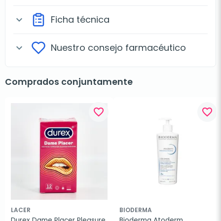
Ficha técnica
expand_more
Nuestro consejo farmacéutico
expand_more
Comprados conjuntamente
favorite_border
favorite_border
LACER
BIODERMA
Durex Dame Placer Pleasure 
Bioderma Atoderm 