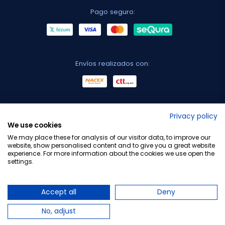
Pago seguro:
Envíos realizados con:
No lo decimos nosotros...
Privacy policy
We use cookies
¡Tu opinión es importante!
We may place these for analysis of our visitor data, to improve our
website, show personalised content and to give you a great website
experience. For more information about the cookies we use open the
settings.
Copyright © 2010-2026 Farmacia Barata S.L. Todos los
derechos reservados.
Accept all
Deny
No, adjust