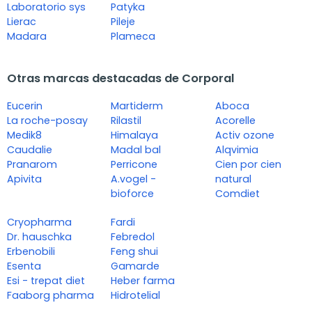
Laboratorio sys
Patyka
Lierac
Pileje
Madara
Plameca
Otras marcas destacadas de Corporal
Eucerin
Martiderm
Aboca
La roche-posay
Rilastil
Acorelle
Medik8
Himalaya
Activ ozone
Caudalie
Madal bal
Alqvimia
Pranarom
Perricone
Cien por cien
Apivita
A.vogel -
natural
bioforce
Comdiet
Cryopharma
Fardi
Dr. hauschka
Febredol
Erbenobili
Feng shui
Esenta
Gamarde
Esi - trepat diet
Heber farma
Faaborg pharma
Hidrotelial