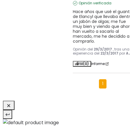
Opinión verificada
Hace años que usé el guant
de Elancyl que llevaba dentr
un jabón de algas; me fue 
muy bien y viendo que ahor
han vuelto a sacarlo al 
mercado, me he decidido a 
comprarlo.
Opinión del
29/3/2017
, tras una
experiencia del
22/3/2017
por
A.
Útil
(0)
Informe
1