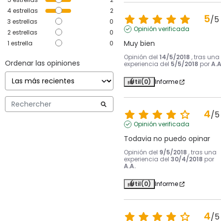
4
estrellas
2
5
/
5
3
estrellas
0
Opinión verificada
2
estrellas
0
Muy bien
1
estrella
0
Opinión del
14/5/2018
, tras una
Ordenar las opiniones
experiencia del
5/5/2018
por
A.A
Útil
(0)
Informe
4
/
5
Opinión verificada
Todavia no puedo opinar
Opinión del
9/5/2018
, tras una
experiencia del
30/4/2018
por
A.A.
Útil
(0)
Informe
4
/
5