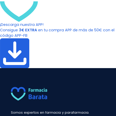
¡Descarga nuestra APP!
Consigue
3€ EXTRA
en tu compra APP de más de 50€ con el
código APP-FB
Somos expertos en farmacia y parafarmacia.