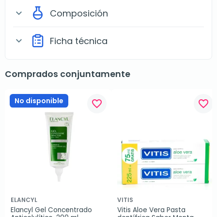
Composición
expand_more
Ficha técnica
expand_more
Comprados conjuntamente
No disponible
favorite_border
favorite_border
ELANCYL
VITIS
Elancyl Gel Concentrado 
Vitis Aloe Vera Pasta 