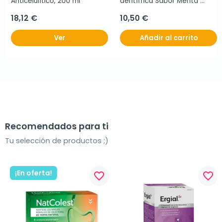
Anticelulítico, 200 ml
dentífrica Sabor Menta 
Duplo, 2x150ml
18,12 €
10,50 €
Ver
Añadir al carrito
Recomendados para ti
Tu selección de productos ;)
¡En oferta!
favorite_border
favorite_border