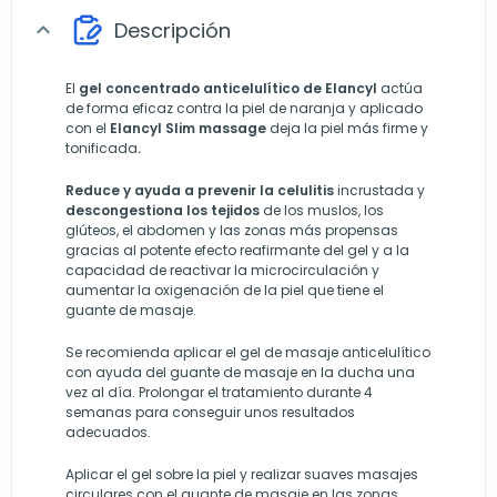
Descripción
expand_more
El
gel concentrado anticelulítico de Elancyl
actúa
de forma eficaz contra la piel de naranja y aplicado
con el
Elancyl Slim massage
deja la piel más firme y
tonificada
.
Reduce y ayuda a prevenir la celulitis
incrustada y
descongestiona los tejidos
de los muslos, los
glúteos, el abdomen y las zonas más propensas
gracias al potente efecto reafirmante del gel y a la
capacidad de reactivar la microcirculación y
aumentar la oxigenación de la piel que tiene el
guante de masaje.
Se recomienda aplicar el gel de masaje anticelulítico
con ayuda del guante de masaje en la ducha una
vez al día. Prolongar el tratamiento durante 4
semanas para conseguir unos resultados
adecuados.
Aplicar el gel sobre la piel y realizar suaves masajes
circulares con el guante de masaje en las zonas