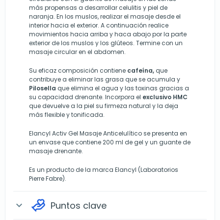
más propensas a desarrollar celulitis y piel de
naranja. En los muslos, realizar el masaje desde el
interior hacia el exterior. A continuación realice
movimientos hacia arriba y haca abajo por la parte
exterior de los muslos y los glúteos. Termine con un
masaje circular en el abdomen.
Su eficaz composición contiene
cafeína,
que
contribuye a eliminar las grasa que se acumula y
Pilosella
que elimina el agua y las toxinas gracias a
su capacidad drenante. Incorpora el
exclusivo HMC
que devuelve a la piel su firmeza natural y la deja
más flexible y tonificada.
Elancyl Activ Gel Masaje Anticelulítico se presenta en
un envase que contiene 200 ml de gel y un guante de
masaje drenante.
Es un producto de la marca Elancyl (Laboratorios
Pierre Fabre).
Puntos clave
expand_more