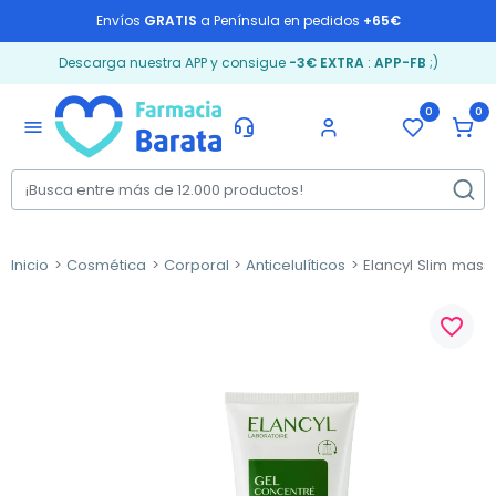
Envíos
GRATIS
a Península en pedidos
+65€
Descarga nuestra APP y consigue
-3€ EXTRA
:
APP-FB
;)
0
0
menu
Inicio
Cosmética
Corporal
Anticelulíticos
Elancyl Slim massa
favorite_border