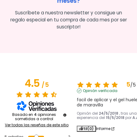
meses?
Suscríbete a nuestra newsletter y consigue un
regalo especial en tu compra de cada mes por ser
suscriptor!
4.5
5
/
5
/
5
Opinión verificada
facil de aplicar y el gel huele
de maravilla
Opinión del
24/5/2018
, tras una
Basado en
4
opiniones
experiencia del
15/5/2018
por
A.
sometidas a control
Ver todas las reseñas de este sitio
Útil
(0)
Informe
5
estrellas
2