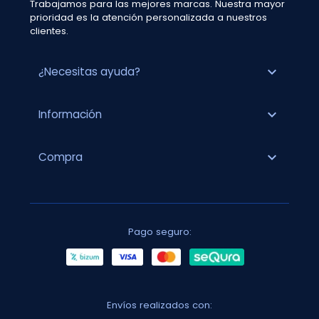
Trabajamos para las mejores marcas. Nuestra mayor
prioridad es la atención personalizada a nuestros
clientes.
expand_more
¿Necesitas ayuda?
expand_more
Información
expand_more
Compra
Pago seguro:
Envíos realizados con: