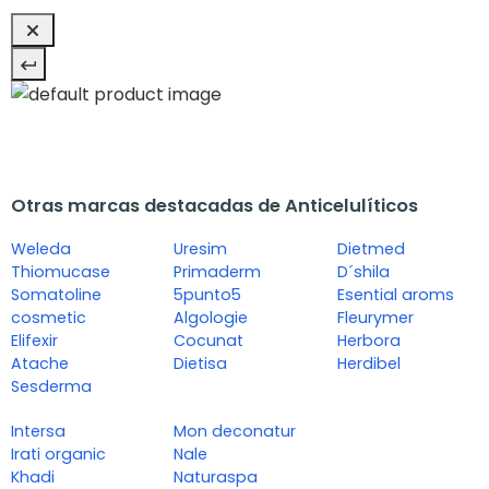
Otras marcas destacadas de Anticelulíticos
Weleda
Uresim
Dietmed
Thiomucase
Primaderm
D´shila
Somatoline
5punto5
Esential aroms
cosmetic
Algologie
Fleurymer
Elifexir
Cocunat
Herbora
Atache
Dietisa
Herdibel
Sesderma
Intersa
Mon deconatur
Irati organic
Nale
Khadi
Naturaspa