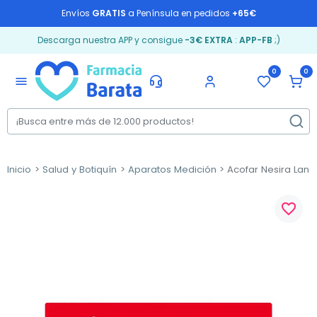
Envíos
GRATIS
a Península en pedidos
+65€
Descarga nuestra APP y consigue
-3€ EXTRA
:
APP-FB
;)
0
0
menu
Inicio
Salud y Botiquín
Aparatos Medición
Acofar Nesira Lance
favorite_border