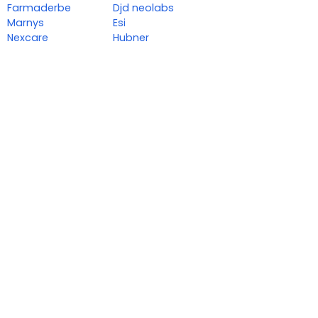
Farmaderbe
Djd neolabs
Marnys
Esi
Nexcare
Hubner