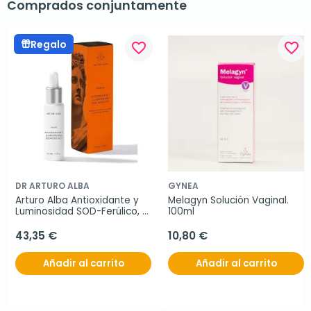
Comprados conjuntamente
Regalo
favorite_border
favorite_border
DR ARTURO ALBA
GYNEA
Arturo Alba Antioxidante y 
Melagyn Solución Vaginal. 
Luminosidad SOD-Ferúlico, 
100ml
30 ml
43,35 €
10,80 €
Añadir al carrito
Añadir al carrito