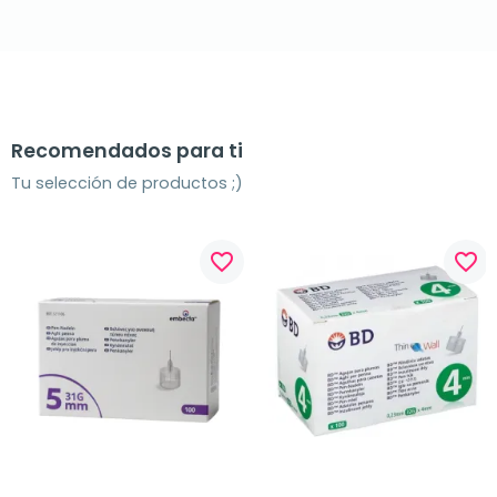
Recomendados para ti
Tu selección de productos ;)
favorite_border
favorite_border