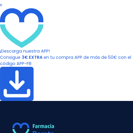
x
¡Descarga nuestra APP!
Consigue
3€ EXTRA
en tu compra APP de más de 50€ con el
código APP-FB