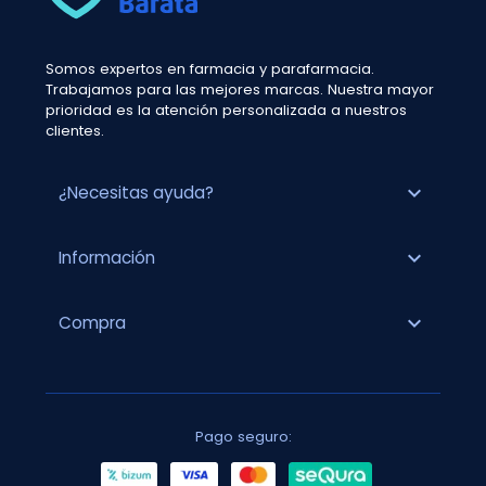
Somos expertos en farmacia y parafarmacia.
Trabajamos para las mejores marcas. Nuestra mayor
prioridad es la atención personalizada a nuestros
clientes.
expand_more
¿Necesitas ayuda?
expand_more
Información
expand_more
Compra
Pago seguro: