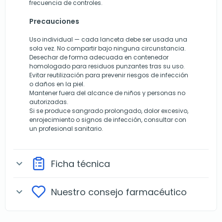
frecuencia de controles.
Precauciones
Uso individual — cada lanceta debe ser usada una
sola vez. No compartir bajo ninguna circunstancia.
Desechar de forma adecuada en contenedor
homologado para residuos punzantes tras su uso.
Evitar reutilización para prevenir riesgos de infección
o daños en la piel.
Mantener fuera del alcance de niños y personas no
autorizadas.
Si se produce sangrado prolongado, dolor excesivo,
enrojecimiento o signos de infección, consultar con
un profesional sanitario.
Ficha técnica
expand_more
Nuestro consejo farmacéutico
expand_more