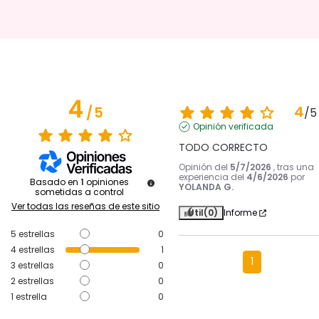
4
4
/
5
/
5
Opinión verificada
TODO CORRECTO
Opinión del
5/7/2026
, tras una
experiencia del
4/6/2026
por
Basado en
1
opiniones
YOLANDA G.
sometidas a control
Ver todas las reseñas de este sitio
Útil
(0)
Informe
5
estrellas
0
4
estrellas
1
1
3
estrellas
0
2
estrellas
0
1
estrella
0