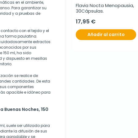
áticas en el ambiente,
Flavia Nocta Menopausia, 
anso. Para garantizar su
30Cápsulas.
uridad y a pruebas de
17,95 €
ontacto con el tejido y el
Añadir al carrito
una forma paulatina.
 cuidadosamente extractos
reconocidos por sus
e 150 ml, ha sido
 y dispuesto en mesillas
itorio.
ización se realice de
andes cantidades. De esta
e sus componentes
ás apacible e idóneo para
a Buenas Noches, 150
 suele ser utilizado para
diante la difusión de sus
era agradable y se