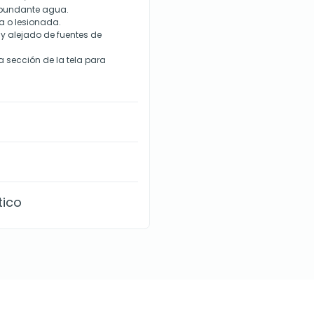
abundante agua.
da o lesionada.
 y alejado de fuentes de
 sección de la tela para
tico