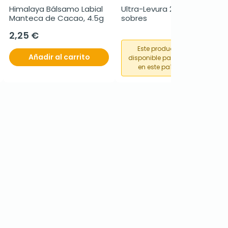
Himalaya Bálsamo Labial 
Ultra-Levura 250 mg, 20 
Manteca de Cacao, 4.5g
sobres
2,25 €
Este producto no está
Añadir al carrito
disponible para su compra
en este país o región.