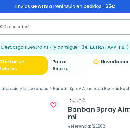
Envíos
GRATIS
a Península en pedidos
+65€
Descarga nuestra APP y consigue
-3€ EXTRA
:
APP-FB
;)
Ofertas en
Packs
Novedades
Solares
Ahorro
aterapia y Misceláneos
Banban Spray Almohada Buenas Noche
favorite_border
Banban Spray Alm
ml
Referencia: 122562