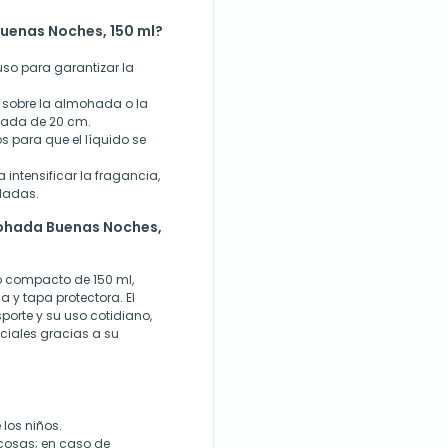
enas Noches, 150 ml?
uso para garantizar la
s sobre la almohada o la
mada de 20 cm.
 para que el líquido se
a intensificar la fragancia,
dadas.
ohada Buenas Noches,
co compacto de 150 ml,
 y tapa protectora. El
porte y su uso cotidiano,
ciales gracias a su
los niños.
ucosas; en caso de