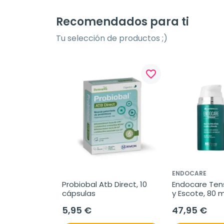
Recomendados para ti
Tu selección de productos ;)
favorite_border
ENDOCARE
Probiobal Atb Direct, 10 
Endocare Tens
cápsulas
y Escote, 80 m
5,95 €
47,95 €