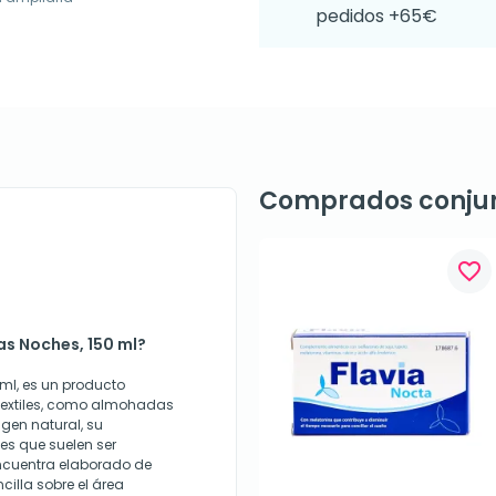
pedidos +65€
Comprados conju
favorite_border
s Noches, 150 ml?
l, es un producto
 textiles, como almohadas
gen natural, su
es que suelen ser
encuentra elaborado de
illa sobre el área