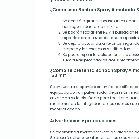
¿Cómo usar Banban Spray Almohada Bu
Se deberá agitar el envase antes de su 
homogeneidad de la mezcla.
Se podrán rociar entre 2 y 4 pulsacione
ropa de cama a una distancia aproxi
Se dejará actuar durante unos segundos
evapore y las esencias se difundan.
Se podrá repetir la aplicación si se dese
siempre respetando las dosis recomen
¿Cómo se presenta Banban Spray Alm
150 ml?
Se encuentra disponible en un frasco cilíndri
equipado con un pulverizador de presión media
envase ha sido diseñado para facilitar el trans
manteniendo la integridad de los aceites esen
material opaco.
Advertencias y precauciones
Se recomienda mantener fuera del alcance de 
Se deberá evitar el contacto con los ojos y m