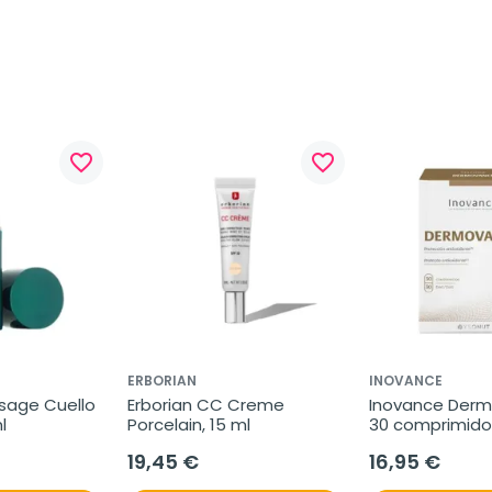
favorite_border
favorite_border
ERBORIAN
INOVANCE
age Cuello 
Erborian CC Creme 
Inovance Derm
l
Porcelain, 15 ml
30 comprimido
19,45 €
16,95 €