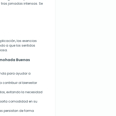
 tras jornadas intensas. Se
plicación, las esencias
do a que los sentidos
iosa.
Almohada Buenas
vanda para ayudar a
contribuir al bienestar
dos, evitando la necesidad
aporta comodidad en su
as persistan de forma