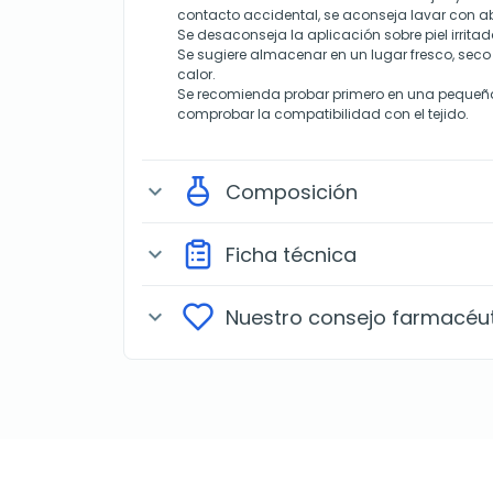
contacto accidental, se aconseja lavar con 
Se desaconseja la aplicación sobre piel irrita
Se sugiere almacenar en un lugar fresco, seco
calor.
Se recomienda probar primero en una pequeña
comprobar la compatibilidad con el tejido.
Composición
expand_more
Ficha técnica
expand_more
Nuestro consejo farmacéu
expand_more