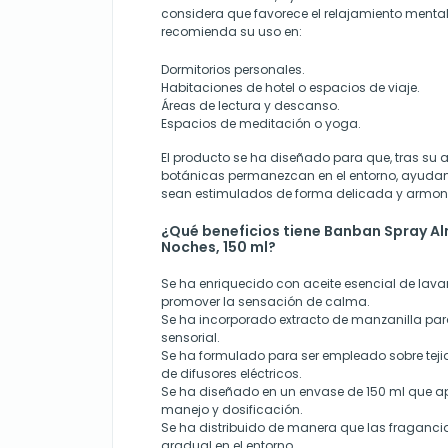
considera que favorece el relajamiento mental
recomienda su uso en:
Dormitorios personales.
Habitaciones de hotel o espacios de viaje.
Áreas de lectura y descanso.
Espacios de meditación o yoga.
El producto se ha diseñado para que, tras su a
botánicas permanezcan en el entorno, ayudan
sean estimulados de forma delicada y armon
¿Qué beneficios tiene Banban Spray 
Noches, 150 ml?
Se ha enriquecido con aceite esencial de la
promover la sensación de calma.
Se ha incorporado extracto de manzanilla para 
sensorial.
Se ha formulado para ser empleado sobre teji
de difusores eléctricos.
Se ha diseñado en un envase de 150 ml que 
manejo y dosificación.
Se ha distribuido de manera que las fraganci
gradual en el entorno.