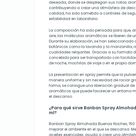
deseada, donde se despliegan sus notas arom
contribuyendo a crear una atmósfera de desc
calidad, ha sido sometido a controles de seg
estabilidad en laboratorio.
La composición ha sido pensada para que, al c
aire, las moléculas aromáticas se liberen de 
Durante su elaboración, se han seleccionado
botánicos como la lavanda y la manzanilla, 
cualidades relajantes. Gracias a su formato d
concebido para ser transportado con facilidad
de noche, mochilas de viaje o en el propio dorm
La presentación en spray permite que la pulver
manera uniforme y sin necesidad de rociar gr
forma, se consigue una liberación gradual d
aromáticos que puede favorecer un entorno m
el descanso.
¿Para qué sirve Banban Spray Almohad
ml?
Banban Spray Almohada Buenas Noches, 150 ml,
mejorar el ambiente en el que se descansa. Me
aceites esenciales, ayuda a crear una atmósf