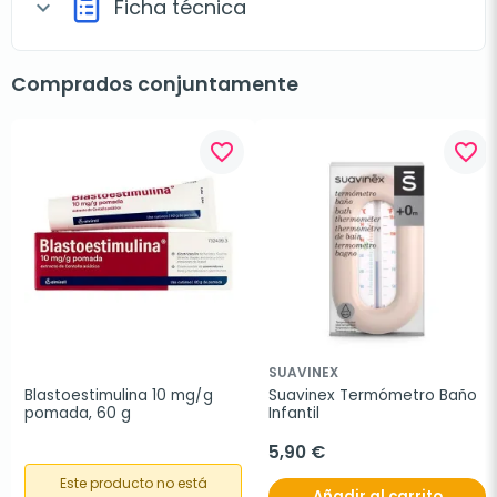
Ficha técnica
expand_more
Comprados conjuntamente
favorite_border
favorite_border
SUAVINEX
Blastoestimulina 10 mg/g 
Suavinex Termómetro Baño 
pomada, 60 g
Infantil
5,90 €
Este producto no está
Añadir al carrito