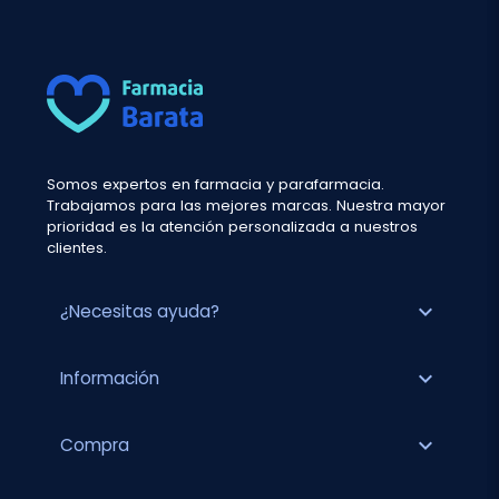
Somos expertos en farmacia y parafarmacia.
Trabajamos para las mejores marcas. Nuestra mayor
prioridad es la atención personalizada a nuestros
clientes.
expand_more
¿Necesitas ayuda?
expand_more
Información
expand_more
Compra