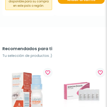
disponible para su compra
en este país o región.
Recomendados para ti
Tu selección de productos ;)
favorite_border
favorite_border