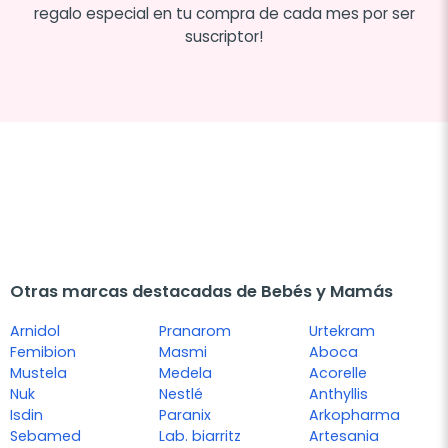
regalo especial en tu compra de cada mes por ser
suscriptor!
Otras marcas destacadas de Bebés y Mamás
Arnidol
Pranarom
Urtekram
Femibion
Masmi
Aboca
Mustela
Medela
Acorelle
Nuk
Nestlé
Anthyllis
Isdin
Paranix
Arkopharma
Sebamed
Lab. biarritz
Artesania