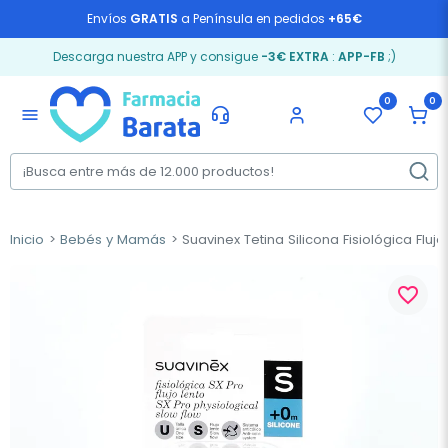
Envíos
GRATIS
a Península en pedidos
+65€
Descarga nuestra APP y consigue
-3€ EXTRA
:
APP-FB
;)
0
0
menu
Inicio
Bebés y Mamás
Suavinex Tetina Silicona Fisiológica Flujo
favorite_border