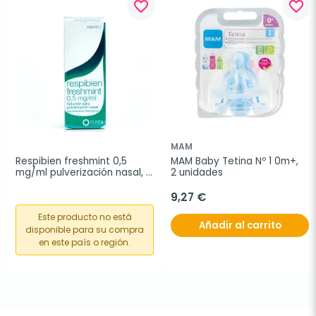
favorite_border
favorite_border
MAM
Respibien freshmint 0,5 
MAM Baby Tetina Nº 1 0m+,  
mg/ml pulverización nasal, 
2 unidades
15 ml
9,27 €
Este producto no está
Añadir al carrito
disponible para su compra
en este país o región.