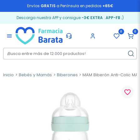
Envíos
GRATIS
a Península en pedidos
+65€
Descarga nuestra APP y consigue
-3€ EXTRA
:
APP-FB
;)
0
0
menu
Inicio
Bebés y Mamás
Biberones
MAM Biberón Anti-Colic MAT
favorite_border