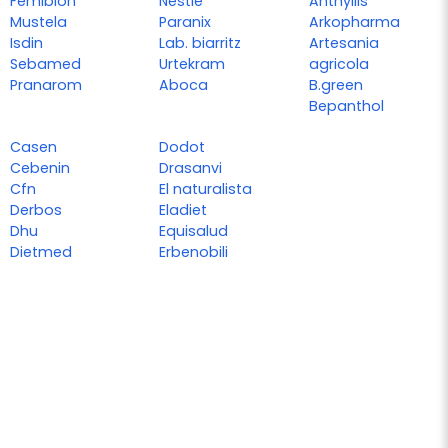
Femibion
Nestlé
Anthyllis
Mustela
Paranix
Arkopharma
Isdin
Lab. biarritz
Artesania
Sebamed
Urtekram
agricola
Pranarom
Aboca
B.green
Bepanthol
Casen
Dodot
Cebenin
Drasanvi
Cfn
El naturalista
Derbos
Eladiet
Dhu
Equisalud
Dietmed
Erbenobili