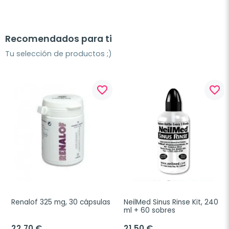
Recomendados para ti
Tu selección de productos ;)
favorite_border
favorite_border
Renalof 325 mg, 30 cápsulas
NeilMed Sinus Rinse Kit, 240 
ml + 60 sobres
22,70 €
21,50 €