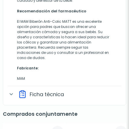
cuidado y bienestar de tu bebé.
Recomendación del farmacéutico
El MAM Biberón Anti-Colic MATT es una excelente
opción para padres que buscan ofrecer una
alimentación cómoda y segura a sus bebés. Su
diseño y características lo hacen ideal para reducir
los cólicos y garantizar una alimentación
placentera. Recuerda siempre seguir las
indicaciones de uso y consultar a un profesional en
caso de dudas.
Fabricante:
MAM
Ficha técnica
expand_more
Comprados conjuntamente