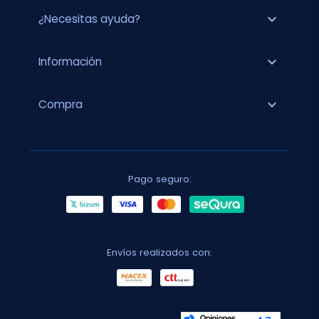
expand_more
¿Necesitas ayuda?
expand_more
Información
expand_more
Compra
Pago seguro:
Envíos realizados con: