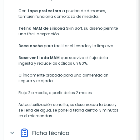
Con
tapa protectora
a prueba de derrames,
también funciona como taza de medida.
Tetina MAM de silicona
Skin Soft, su diseño permite
una fácil aceptación.
Boca ancha
para facilitar el llenado y la limpieza.
Base ventilada MAM
que suaviza el flujo de la
ingesta y reduce los cólicos un 80%.
Clínicamente probado para una alimentación
segura y relajada.
Flujo 2 o medio, a partir de los 2 meses.
Autoesterilización sencilla, se desenrosca la base y
se llena de agua, se pone la tetina dentro. 3 minutos
en el microondas.
Ficha técnica
expand_more