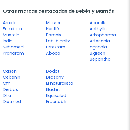
Otras marcas destacadas de Bebés y Mamás
Arnidol
Masmi
Acorelle
Femibion
Nestlé
Anthyllis
Mustela
Paranix
Arkopharma
Isdin
Lab. biarritz
Artesania
Sebamed
Urtekram
agricola
Pranarom
Aboca
B.green
Bepanthol
Casen
Dodot
Cebenin
Drasanvi
Cfn
El naturalista
Derbos
Eladiet
Dhu
Equisalud
Dietmed
Erbenobili