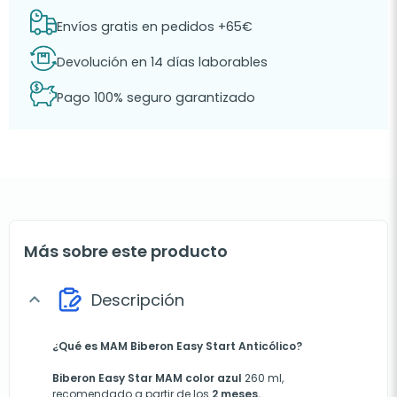
Envíos gratis en pedidos +65€
Devolución en 14 días laborables
Pago 100% seguro garantizado
Más sobre este producto
Descripción
expand_more
¿Qué es MAM Biberon Easy Start Anticólico?
Biberon Easy Star MAM color azul
260 ml,
recomendado a partir de los
2 meses.