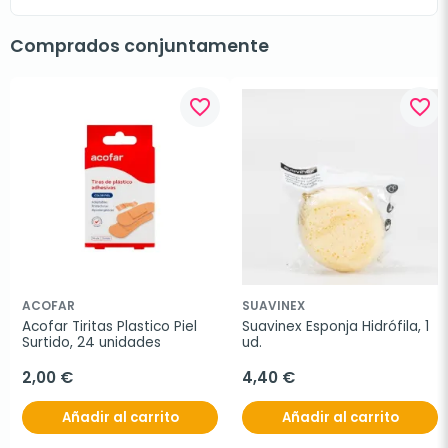
Comprados conjuntamente
favorite_border
favorite_border
ACOFAR
SUAVINEX
Acofar Tiritas Plastico Piel 
Suavinex Esponja Hidrófila, 1 
Surtido, 24 unidades
ud.
2,00 €
4,40 €
Añadir al carrito
Añadir al carrito