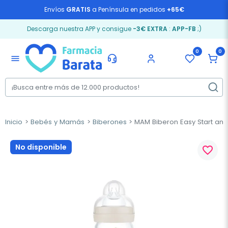
Envíos
GRATIS
a Península en pedidos
+65€
Descarga nuestra APP y consigue
-3€ EXTRA
:
APP-FB
;)
0
0
menu
Inicio
Bebés y Mamás
Biberones
MAM Biberon Easy Start anti
No disponible
favorite_border