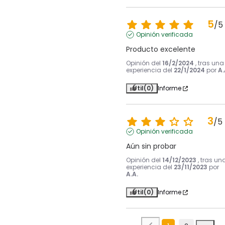
5
/
5
Opinión verificada
Producto excelente
Opinión del
16/2/2024
, tras una
experiencia del
22/1/2024
por
A.
Útil
(0)
Informe
3
/
5
Opinión verificada
Aún sin probar
Opinión del
14/12/2023
, tras un
experiencia del
23/11/2023
por
A.A.
Útil
(0)
Informe