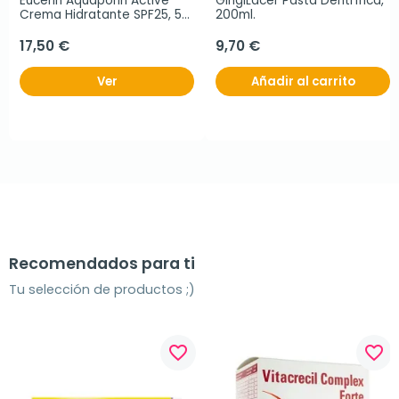
Eucerin Aquaporin Active 
GingiLacer Pasta Dentrífica, 
Crema Hidratante SPF25, 50 
200ml.
ml
17,50 €
9,70 €
Ver
Añadir al carrito
Recomendados para ti
Tu selección de productos ;)
favorite_border
favorite_border