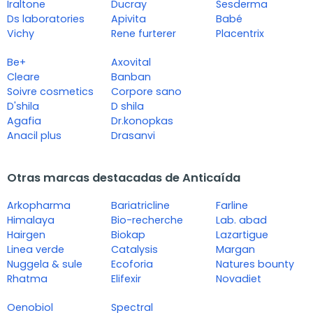
Iraltone
Ducray
Sesderma
Ds laboratories
Apivita
Babé
Vichy
Rene furterer
Placentrix
Be+
Axovital
Cleare
Banban
Soivre cosmetics
Corpore sano
D'shila
D shila
Agafia
Dr.konopkas
Anacil plus
Drasanvi
Otras marcas destacadas de Anticaída
Arkopharma
Bariatricline
Farline
Himalaya
Bio-recherche
Lab. abad
Hairgen
Biokap
Lazartigue
Linea verde
Catalysis
Margan
Nuggela & sule
Ecoforia
Natures bounty
Rhatma
Elifexir
Novadiet
Oenobiol
Spectral