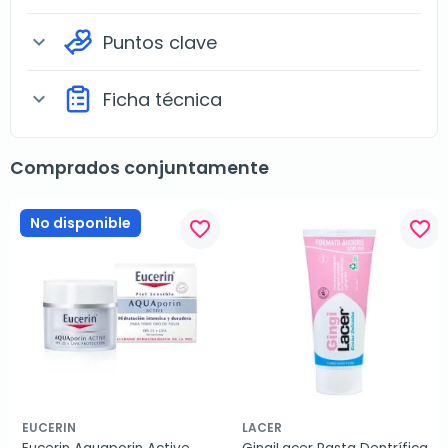
Puntos clave
expand_more
Ficha técnica
expand_more
Comprados conjuntamente
No disponible
favorite_border
favorite_border
EUCERIN
LACER