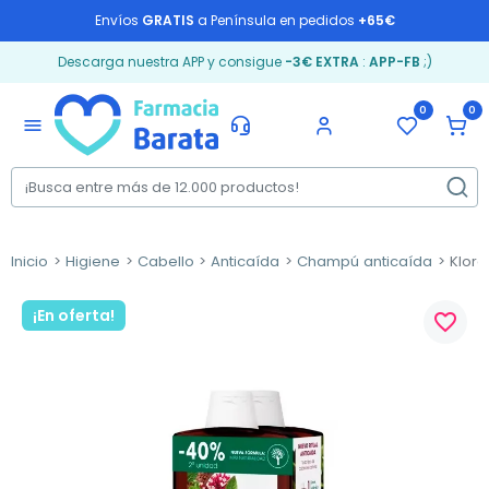
Envíos
GRATIS
a Península en pedidos
+65€
Descarga nuestra APP y consigue
-3€ EXTRA
:
APP-FB
;)
0
0
menu
Inicio
Higiene
Cabello
Anticaída
Champú anticaída
Klora
¡En oferta!
favorite_border