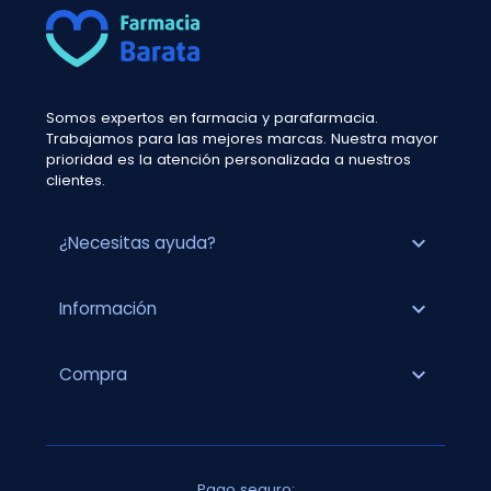
Somos expertos en farmacia y parafarmacia.
Trabajamos para las mejores marcas. Nuestra mayor
prioridad es la atención personalizada a nuestros
clientes.
expand_more
¿Necesitas ayuda?
expand_more
Información
expand_more
Compra
Pago seguro: