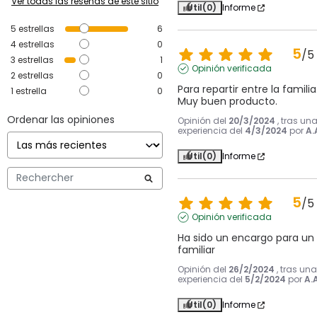
Ver todas las reseñas de este sitio
Útil
(0)
Informe
5
estrellas
6
4
estrellas
0
5
/
5
3
estrellas
1
Opinión verificada
2
estrellas
0
Para repartir entre la familia.
1
estrella
0
Muy buen producto.
Ordenar las opiniones
Opinión del
20/3/2024
, tras un
experiencia del
4/3/2024
por
A.
Útil
(0)
Informe
5
/
5
Opinión verificada
Ha sido un encargo para un 
familiar
Opinión del
26/2/2024
, tras una
experiencia del
5/2/2024
por
A.A
Útil
(0)
Informe