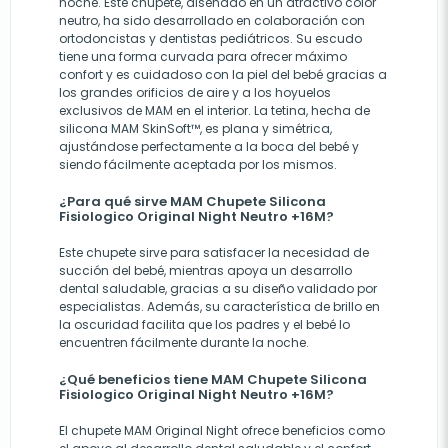
noche. Este chupete, diseñado en un atractivo color
neutro, ha sido desarrollado en colaboración con
ortodoncistas y dentistas pediátricos. Su escudo
tiene una forma curvada para ofrecer máximo
confort y es cuidadoso con la piel del bebé gracias a
los grandes orificios de aire y a los hoyuelos
exclusivos de MAM en el interior. La tetina, hecha de
silicona MAM SkinSoft™, es plana y simétrica,
ajustándose perfectamente a la boca del bebé y
siendo fácilmente aceptada por los mismos.
¿Para qué sirve MAM Chupete Silicona
Fisiologico Original Night Neutro +16M?
Este chupete sirve para satisfacer la necesidad de
succión del bebé, mientras apoya un desarrollo
dental saludable, gracias a su diseño validado por
especialistas. Además, su característica de brillo en
la oscuridad facilita que los padres y el bebé lo
encuentren fácilmente durante la noche.
¿Qué beneficios tiene MAM Chupete Silicona
Fisiologico Original Night Neutro +16M?
El chupete MAM Original Night ofrece beneficios como