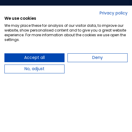
No lo decimos nosotros...
Privacy policy
We use cookies
¡Tu opinión es importante!
We may place these for analysis of our visitor data, to improve our
website, show personalised content and to give you a great website
experience. For more information about the cookies we use open the
settings.
Copyright © 2010-2026 Farmacia Barata S.L. Todos los
derechos reservados.
Accept all
Deny
No, adjust
Total:
8,70 €
Avísame cuando esté disponible