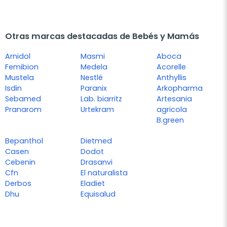
Otras marcas destacadas de Bebés y Mamás
Arnidol
Masmi
Aboca
Femibion
Medela
Acorelle
Mustela
Nestlé
Anthyllis
Isdin
Paranix
Arkopharma
Sebamed
Lab. biarritz
Artesania
Pranarom
Urtekram
agricola
B.green
Bepanthol
Dietmed
Casen
Dodot
Cebenin
Drasanvi
Cfn
El naturalista
Derbos
Eladiet
Dhu
Equisalud