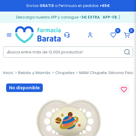
Envíos
GRATIS
a Península en pedidos
+65€
Descarga nuestra APP y consigue
-3€ EXTRA
:
APP-FB
;)
0
0
menu
Inicio
Bebés y Mamás
Chupetes
MAM Chupete Silicona Fisiolo
No disponible
favorite_border