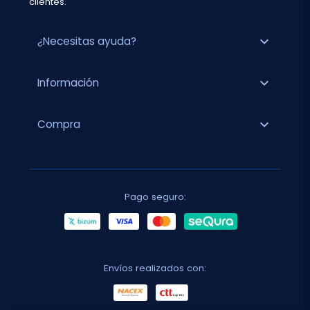
clientes.
expand_more
¿Necesitas ayuda?
expand_more
Información
expand_more
Compra
Pago seguro:
Envíos realizados con: