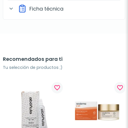
Ficha técnica
expand_more
Recomendados para ti
Tu selección de productos ;)
favorite_border
favorite_border