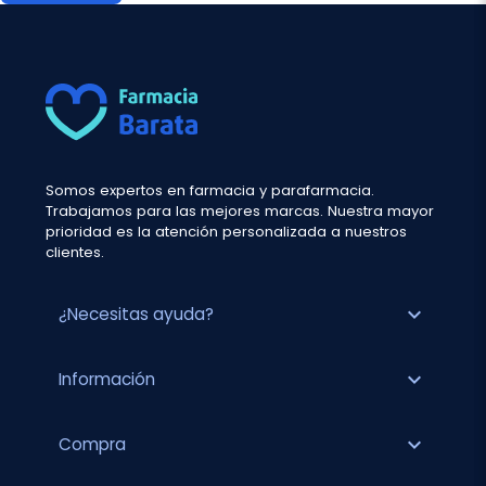
Somos expertos en farmacia y parafarmacia.
Trabajamos para las mejores marcas. Nuestra mayor
prioridad es la atención personalizada a nuestros
clientes.
expand_more
¿Necesitas ayuda?
expand_more
Información
expand_more
Compra