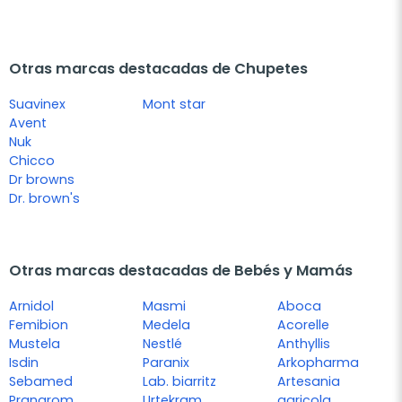
Otras marcas destacadas de Chupetes
Suavinex
Mont star
Avent
Nuk
Chicco
Dr browns
Dr. brown's
Otras marcas destacadas de Bebés y Mamás
Arnidol
Masmi
Aboca
Femibion
Medela
Acorelle
Mustela
Nestlé
Anthyllis
Isdin
Paranix
Arkopharma
Sebamed
Lab. biarritz
Artesania
Pranarom
Urtekram
agricola