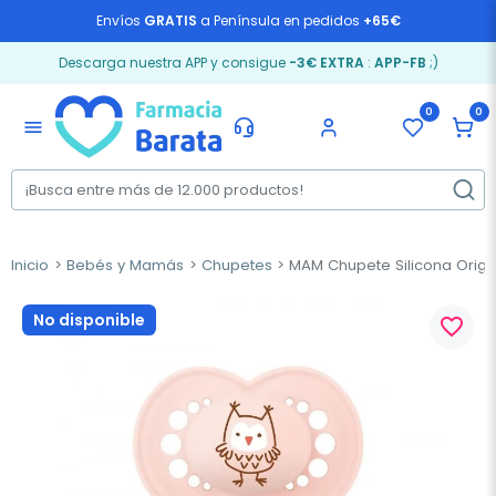
Envíos
GRATIS
a Península en pedidos
+65€
Descarga nuestra APP y consigue
-3€ EXTRA
:
APP-FB
;)
0
0
menu
Inicio
Bebés y Mamás
Chupetes
MAM Chupete Silicona Origin
No disponible
favorite_border